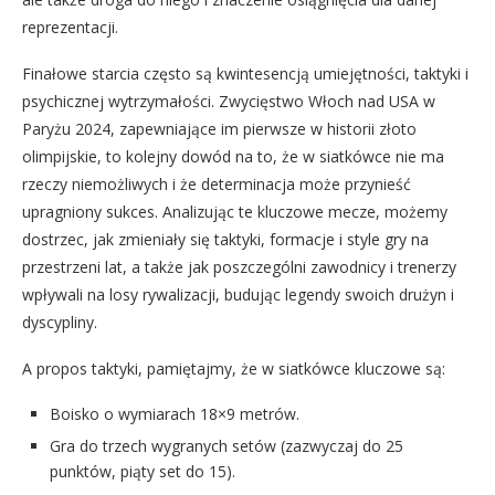
reprezentacji.
Finałowe starcia często są kwintesencją umiejętności, taktyki i
psychicznej wytrzymałości. Zwycięstwo Włoch nad USA w
Paryżu 2024, zapewniające im pierwsze w historii złoto
olimpijskie, to kolejny dowód na to, że w siatkówce nie ma
rzeczy niemożliwych i że determinacja może przynieść
upragniony sukces. Analizując te kluczowe mecze, możemy
dostrzec, jak zmieniały się taktyki, formacje i style gry na
przestrzeni lat, a także jak poszczególni zawodnicy i trenerzy
wpływali na losy rywalizacji, budując legendy swoich drużyn i
dyscypliny.
A propos taktyki, pamiętajmy, że w siatkówce kluczowe są:
Boisko o wymiarach 18×9 metrów.
Gra do trzech wygranych setów (zazwyczaj do 25
punktów, piąty set do 15).