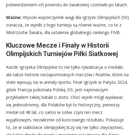
potwierdzeniem ich powrotu do światowej czołówki po latach.
Ważne:
Wysoki współczynnik wagi dla Igrzysk Olimpijskich (50)
oznacza, że wyniki z tego turnieju są równie ważne, co te z
Mistrzostw Świata, dla ustalenia globalnego rankingu FIVB.
Kluczowe Mecze i Finały w Historii
Olimpijskich Turniejów Piłki Siatkowej
Każde Igrzyska Olimpijskie to nie tylko rywalizacja o medale,
ale także historie niezapomnianych meczów i finałów, które na
stałe wpisują się w annały sportu. Finał Igrzysk w Paryżu 2024,
gdzie Francja pokonała Polskę 3:0, jest najnowszym
przykładem takiej batalii o złoto. Choć wynik mógł wydawać
się jednostronny, dla Polaków był to historyczny, pierwszy
medal od 48 lat, co samo w sobie czyni ten mecz
wyjątkowym, niezależnie od końcowego rezultatu. Pokazuje
to, że w siatkówce olimpijskiej liczy się nie tylko zwycięstwo,
ale także droga do niego i znaczenie osiągnięcia dla danej