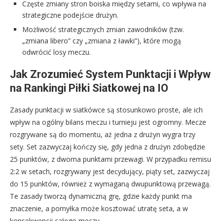
Częste zmiany stron boiska między setami, co wpływa na
strategiczne podejście drużyn.
Możliwość strategicznych zmian zawodników (tzw.
„zmiana libero” czy „zmiana z ławki”), które mogą
odwrócić losy meczu.
Jak Zrozumieć System Punktacji i Wpływ
na Rankingi Piłki Siatkowej na IO
Zasady punktacji w siatkówce są stosunkowo proste, ale ich
wpływ na ogólny bilans meczu i turnieju jest ogromny. Mecze
rozgrywane są do momentu, aż jedna z drużyn wygra trzy
sety. Set zazwyczaj kończy się, gdy jedna z drużyn zdobędzie
25 punktów, z dwoma punktami przewagi. W przypadku remisu
2:2 w setach, rozgrywany jest decydujący, piąty set, zazwyczaj
do 15 punktów, również z wymaganą dwupunktową przewagą.
Te zasady tworzą dynamiczną grę, gdzie każdy punkt ma
znaczenie, a pomyłka może kosztować utratę seta, a w
konsekwencji całego meczu.