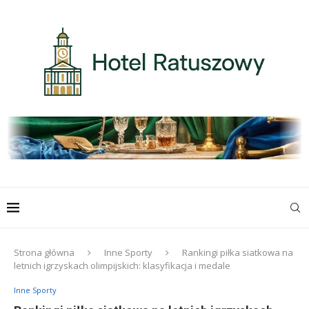
Strona główna
Inne Sporty
Rankingi piłka siatkowa na
letnich igrzyskach olimpijskich: klasyfikacja i medale
Inne Sporty