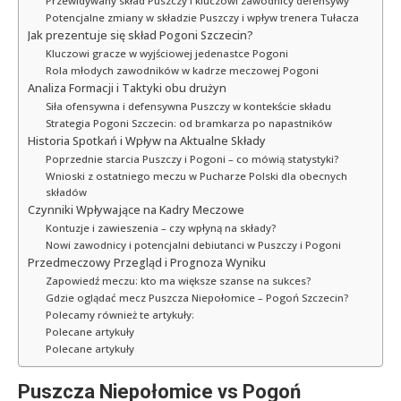
Przewidywany skład Puszczy i kluczowi zawodnicy defensywy
Potencjalne zmiany w składzie Puszczy i wpływ trenera Tułacza
Jak prezentuje się skład Pogoni Szczecin?
Kluczowi gracze w wyjściowej jedenastce Pogoni
Rola młodych zawodników w kadrze meczowej Pogoni
Analiza Formacji i Taktyki obu drużyn
Siła ofensywna i defensywna Puszczy w kontekście składu
Strategia Pogoni Szczecin: od bramkarza po napastników
Historia Spotkań i Wpływ na Aktualne Składy
Poprzednie starcia Puszczy i Pogoni – co mówią statystyki?
Wnioski z ostatniego meczu w Pucharze Polski dla obecnych
składów
Czynniki Wpływające na Kadry Meczowe
Kontuzje i zawieszenia – czy wpłyną na składy?
Nowi zawodnicy i potencjalni debiutanci w Puszczy i Pogoni
Przedmeczowy Przegląd i Prognoza Wyniku
Zapowiedź meczu: kto ma większe szanse na sukces?
Gdzie oglądać mecz Puszcza Niepołomice – Pogoń Szczecin?
Polecamy również te artykuły:
Polecane artykuły
Polecane artykuły
Puszcza Niepołomice vs Pogoń