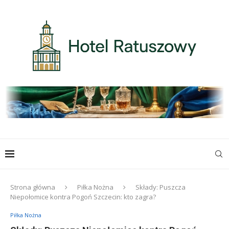
Strona główna
Piłka Nożna
Składy: Puszcza
Niepołomice kontra Pogoń Szczecin: kto zagra?
Piłka Nożna