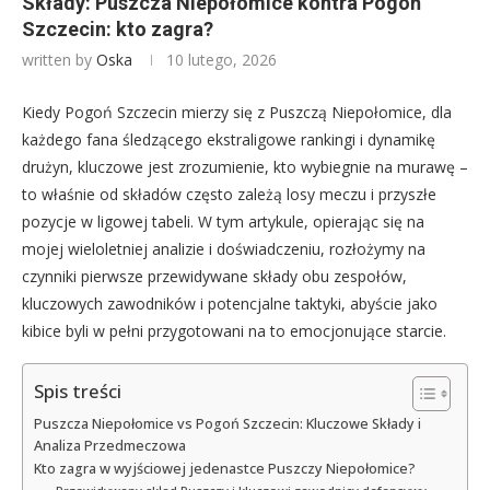
Składy: Puszcza Niepołomice kontra Pogoń
Szczecin: kto zagra?
written by
Oska
10 lutego, 2026
Kiedy Pogoń Szczecin mierzy się z Puszczą Niepołomice, dla
każdego fana śledzącego ekstraligowe rankingi i dynamikę
drużyn, kluczowe jest zrozumienie, kto wybiegnie na murawę –
to właśnie od składów często zależą losy meczu i przyszłe
pozycje w ligowej tabeli. W tym artykule, opierając się na
mojej wieloletniej analizie i doświadczeniu, rozłożymy na
czynniki pierwsze przewidywane składy obu zespołów,
kluczowych zawodników i potencjalne taktyki, abyście jako
kibice byli w pełni przygotowani na to emocjonujące starcie.
Spis treści
Puszcza Niepołomice vs Pogoń Szczecin: Kluczowe Składy i
Analiza Przedmeczowa
Kto zagra w wyjściowej jedenastce Puszczy Niepołomice?