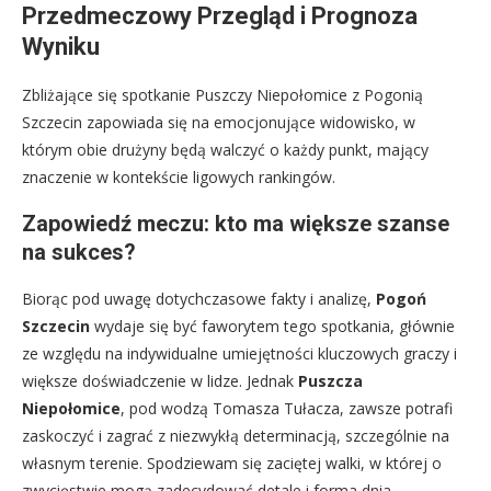
Przedmeczowy Przegląd i Prognoza
Wyniku
Zbliżające się spotkanie Puszczy Niepołomice z Pogonią
Szczecin zapowiada się na emocjonujące widowisko, w
którym obie drużyny będą walczyć o każdy punkt, mający
znaczenie w kontekście ligowych rankingów.
Zapowiedź meczu: kto ma większe szanse
na sukces?
Biorąc pod uwagę dotychczasowe fakty i analizę,
Pogoń
Szczecin
wydaje się być faworytem tego spotkania, głównie
ze względu na indywidualne umiejętności kluczowych graczy i
większe doświadczenie w lidze. Jednak
Puszcza
Niepołomice
, pod wodzą Tomasza Tułacza, zawsze potrafi
zaskoczyć i zagrać z niezwykłą determinacją, szczególnie na
własnym terenie. Spodziewam się zaciętej walki, w której o
zwycięstwie mogą zadecydować detale i forma dnia