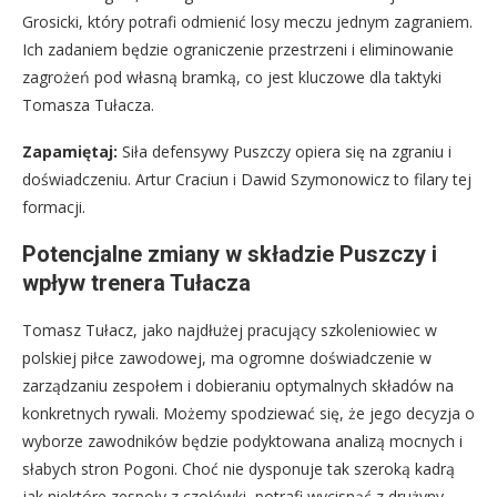
Grosicki, który potrafi odmienić losy meczu jednym zagraniem.
Ich zadaniem będzie ograniczenie przestrzeni i eliminowanie
zagrożeń pod własną bramką, co jest kluczowe dla taktyki
Tomasza Tułacza.
Zapamiętaj:
Siła defensywy Puszczy opiera się na zgraniu i
doświadczeniu. Artur Craciun i Dawid Szymonowicz to filary tej
formacji.
Potencjalne zmiany w składzie Puszczy i
wpływ trenera Tułacza
Tomasz Tułacz, jako najdłużej pracujący szkoleniowiec w
polskiej piłce zawodowej, ma ogromne doświadczenie w
zarządzaniu zespołem i dobieraniu optymalnych składów na
konkretnych rywali. Możemy spodziewać się, że jego decyzja o
wyborze zawodników będzie podyktowana analizą mocnych i
słabych stron Pogoni. Choć nie dysponuje tak szeroką kadrą
jak niektóre zespoły z czołówki, potrafi wycisnąć z drużyny