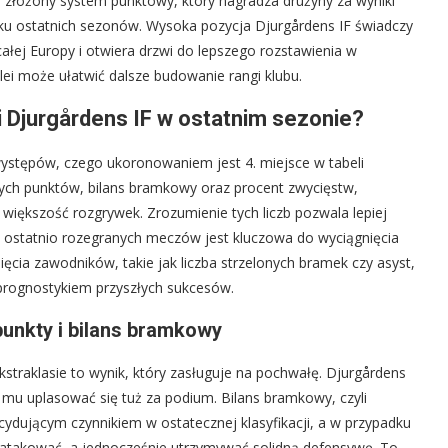
 złożony system punktowy, który nagradza drużyny za wyniki
lku ostatnich sezonów. Wysoka pozycja Djurgårdens IF świadczy
 całej Europy i otwiera drzwi do lepszego rozstawienia w
lei może ułatwić dalsze budowanie rangi klubu.
ki Djurgårdens IF w ostatnim sezonie?
występów, czego ukoronowaniem jest 4. miejsce w tabeli
bytych punktów, bilans bramkowy oraz procent zwycięstw,
iększość rozgrywek. Zrozumienie tych liczb pozwala lepiej
za ostatnio rozegranych meczów jest kluczowa do wyciągnięcia
ięcia zawodników, takie jak liczba strzelonych bramek czy asyst,
 prognostykiem przyszłych sukcesów.
unkty i bilans bramkowy
straklasie to wynik, który zasługuje na pochwałę. Djurgårdens
 mu uplasować się tuż za podium. Bilans bramkowy, czyli
ecydującym czynnikiem w ostatecznej klasyfikacji, a w przypadku
e atakować, a jednocześnie utrzymywać solidną defensywę. To