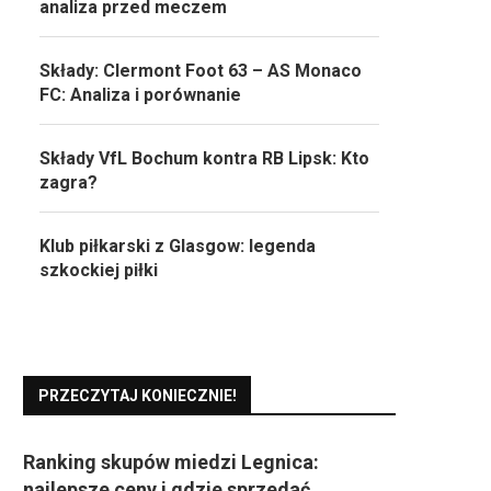
analiza przed meczem
Składy: Clermont Foot 63 – AS Monaco
FC: Analiza i porównanie
Składy VfL Bochum kontra RB Lipsk: Kto
zagra?
Klub piłkarski z Glasgow: legenda
szkockiej piłki
PRZECZYTAJ KONIECZNIE!
Ranking skupów miedzi Legnica:
najlepsze ceny i gdzie sprzedać