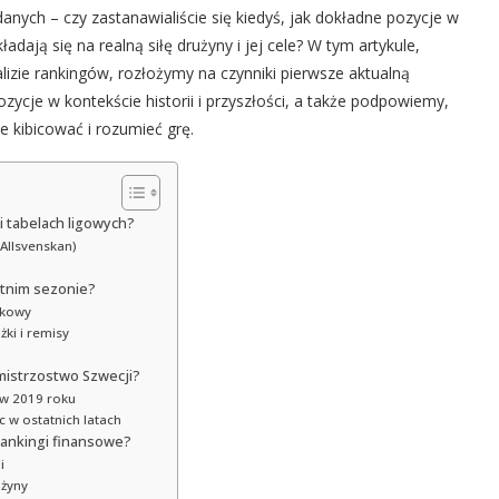
anych – czy zastanawialiście się kiedyś, jak dokładne pozycje w
dają się na realną siłę drużyny i jej cele? W tym artykule,
lizie rankingów, rozłożymy na czynniki pierwsze aktualną
zycje w kontekście historii i przyszłości, a także podpowiemy,
e kibicować i rozumieć grę.
i tabelach ligowych?
(Allsvenskan)
tatnim sezonie?
mkowy
żki i remisy
 mistrzostwo Szwecji?
 w 2019 roku
c w ostatnich latach
rankingi finansowe?
i
użyny