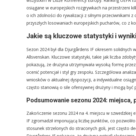
wszystkim w Lidze Konferencji Europy. Ranking UEFA to
osiągane w europejskich rozgrywkach na przestrzeni ki
o ich zdolności do rywalizacji z silnymi przeciwnikami z
przyszłych losowaniach europejskich pucharów, co z ko
Jakie są kluczowe statystyki i wyni
Sezon 2024 był dla Djurgårdens IF okresem solidnych 
Allsvenskan. Kluczowe statystyki, takie jak liczba zdo
pokazują, że drużyna utrzymywała wysoką formę przez w
ocenić potencjał i styl gry zespołu. Szczegółowa anali
wniosków o aktualnej dyspozycji, a indywidualne osiągn
często stanowią o sile ofensywnej drużyny i mogą być
Podsumowanie sezonu 2024: miejsca, p
Zakończenie sezonu 2024 na 4. miejscu w szwedzkiej ek
IF zgromadził imponującą liczbę punktów, co pozwoliło
stosunek strzelonych do straconych goli, jest często d
Djurgårdens IF pokazuje, że drużyna potrafi skuteczni