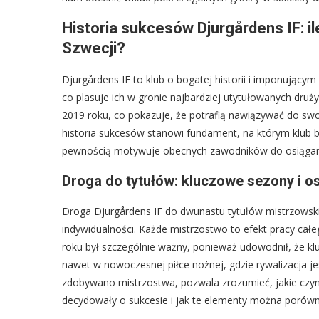
Historia sukcesów Djurgårdens IF: i
Szwecji?
Djurgårdens IF to klub o bogatej historii i imponujący
co plasuje ich w gronie najbardziej utytułowanych druży
2019 roku, co pokazuje, że potrafią nawiązywać do swoi
historia sukcesów stanowi fundament, na którym klub 
pewnością motywuje obecnych zawodników do osiągani
Droga do tytułów: kluczowe sezony i o
Droga Djurgårdens IF do dwunastu tytułów mistrzowskic
indywidualności. Każde mistrzostwo to efekt pracy całe
roku był szczególnie ważny, ponieważ udowodnił, że k
nawet w nowoczesnej piłce nożnej, gdzie rywalizacja je
zdobywano mistrzostwa, pozwala zrozumieć, jakie czynn
decydowały o sukcesie i jak te elementy można porówn