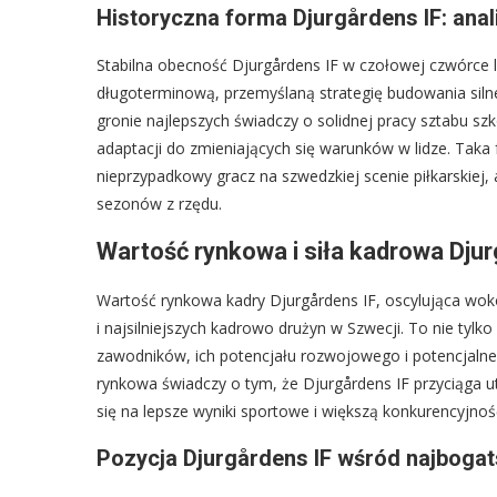
Historyczna forma Djurgårdens IF: anal
Stabilna obecność Djurgårdens IF w czołowej czwórce l
długoterminową, przemyślaną strategię budowania siln
gronie najlepszych świadczy o solidnej pracy sztabu s
adaptacji do zmieniających się warunków w lidze. Taka 
nieprzypadkowy gracz na szwedzkiej scenie piłkarskiej,
sezonów z rzędu.
Wartość rynkowa i siła kadrowa Djur
Wartość rynkowa kadry Djurgårdens IF, oscylująca wok
i najsilniejszych kadrowo drużyn w Szwecji. To nie tylko
zawodników, ich potencjału rozwojowego i potencjalne
rynkowa świadczy o tym, że Djurgårdens IF przyciąga uta
się na lepsze wyniki sportowe i większą konkurencyjność
Pozycja Djurgårdens IF wśród najboga