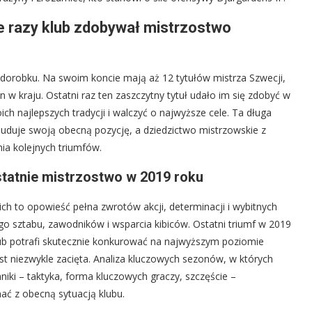
le razy klub zdobywał mistrzostwo
m dorobku. Na swoim koncie mają aż 12 tytułów mistrza Szwecji,
n w kraju. Ostatni raz ten zaszczytny tytuł udało im się zdobyć w
ch najlepszych tradycji i walczyć o najwyższe cele. Ta długa
buduje swoją obecną pozycję, a dziedzictwo mistrzowskie z
a kolejnych triumfów.
statnie mistrzostwo w 2019 roku
h to opowieść pełna zwrotów akcji, determinacji i wybitnych
go sztabu, zawodników i wsparcia kibiców. Ostatni triumf w 2019
lub potrafi skutecznie konkurować na najwyższym poziomie
st niezwykle zacięta. Analiza kluczowych sezonów, w których
iki – taktyka, forma kluczowych graczy, szczęście –
ać z obecną sytuacją klubu.