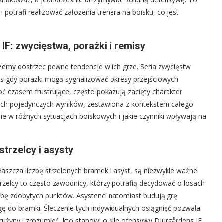
 potrafi realizować założenia trenera na boisku, co jest
IF: zwycięstwa, porażki i remisy
żemy dostrzec pewne tendencje w ich grze. Seria zwycięstw
as gdy porażki mogą sygnalizować okresy przejściowych
choć czasem frustrujące, często pokazują zacięty charakter
ych pojedynczych wyników, zestawiona z kontekstem całego
bie w różnych sytuacjach boiskowych i jakie czynniki wpływają na
strzelcy i asysty
aszcza liczbę strzelonych bramek i asyst, są niezwykle ważne
rzelcy to często zawodnicy, którzy potrafią decydować o losach
zbę zdobytych punktów. Asystenci natomiast budują grę
ę do bramki. Śledzenie tych indywidualnych osiągnięć pozwala
żyny i zrozumieć, kto stanowi o sile ofensywy Djurgårdens IF.