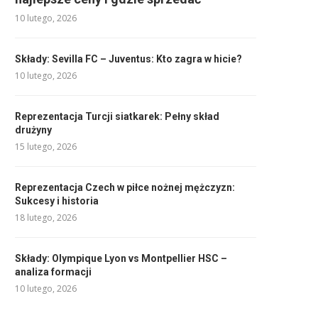
10 lutego, 2026
Składy: Sevilla FC – Juventus: Kto zagra w hicie?
10 lutego, 2026
Reprezentacja Turcji siatkarek: Pełny skład
drużyny
15 lutego, 2026
Reprezentacja Czech w piłce nożnej mężczyzn:
Sukcesy i historia
18 lutego, 2026
Składy: Olympique Lyon vs Montpellier HSC –
analiza formacji
10 lutego, 2026