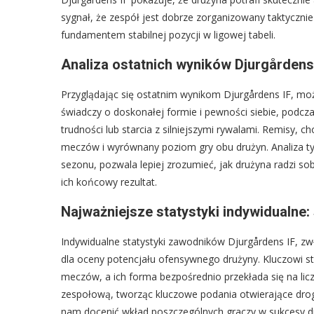
sygnał, że zespół jest dobrze zorganizowany taktycznie i
fundamentem stabilnej pozycji w ligowej tabeli.
Analiza ostatnich wyników Djurgårdens 
Przyglądając się ostatnim wynikom Djurgårdens IF, mo
świadczy o doskonałej formie i pewności siebie, podcz
trudności lub starcia z silniejszymi rywalami. Remisy, 
meczów i wyrównany poziom gry obu drużyn. Analiza t
sezonu, pozwala lepiej zrozumieć, jak drużyna radzi so
ich końcowy rezultat.
Najważniejsze statystyki indywidualne: 
Indywidualne statystyki zawodników Djurgårdens IF, zwł
dla oceny potencjału ofensywnego drużyny. Kluczowi st
meczów, a ich forma bezpośrednio przekłada się na lic
zespołową, tworząc kluczowe podania otwierające drog
nam docenić wkład poszczególnych graczy w sukcesy dru