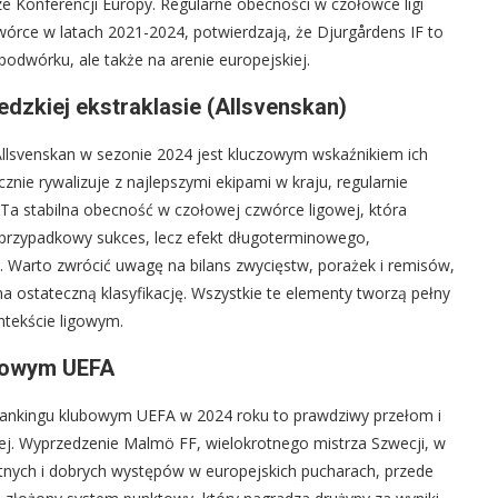
 Konferencji Europy. Regularne obecności w czołówce ligi
rce w latach 2021-2024, potwierdzają, że Djurgårdens IF to
 podwórku, ale także na arenie europejskiej.
dzkiej ekstraklasie (Allsvenskan)
Allsvenskan w sezonie 2024 jest kluczowym wskaźnikiem ich
znie rywalizuje z najlepszymi ekipami w kraju, regularnie
 Ta stabilna obecność w czołowej czwórce ligowej, która
ieprzypadkowy sukces, lecz efekt długoterminowego,
. Warto zwrócić uwagę na bilans zwycięstw, porażek i remisów,
na ostateczną klasyfikację. Wszystkie te elementy tworzą pełny
ntekście ligowym.
ubowym UEFA
 rankingu klubowym UEFA w 2024 roku to prawdziwy przełom i
j. Wyprzedzenie Malmö FF, wielokrotnego mistrza Szwecji, w
tnych i dobrych występów w europejskich pucharach, przede