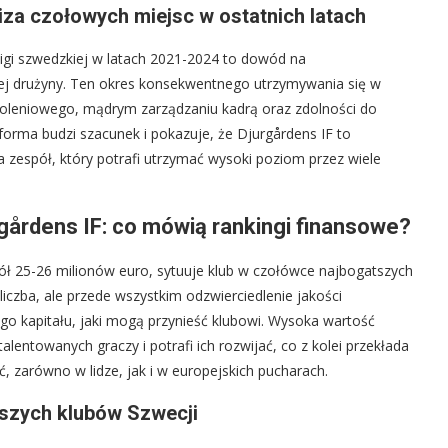
iza czołowych miejsc w ostatnich latach
igi szwedzkiej w latach 2021-2024 to dowód na
ej drużyny. Ten okres konsekwentnego utrzymywania się w
zkoleniowego, mądrym zarządzaniu kadrą oraz zdolności do
forma budzi szacunek i pokazuje, że Djurgårdens IF to
 a zespół, który potrafi utrzymać wysoki poziom przez wiele
gårdens IF: co mówią rankingi finansowe?
ół 25-26 milionów euro, sytuuje klub w czołówce najbogatszych
 liczba, ale przede wszystkim odzwierciedlenie jakości
go kapitału, jaki mogą przynieść klubowi. Wysoka wartość
lentowanych graczy i potrafi ich rozwijać, co z kolei przekłada
, zarówno w lidze, jak i w europejskich pucharach.
tszych klubów Szwecji