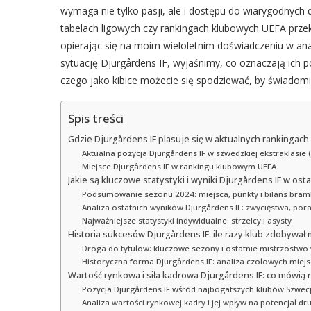
wymaga nie tylko pasji, ale i dostępu do wiarygodnych d
tabelach ligowych czy rankingach klubowych UEFA przekła
opierając się na moim wieloletnim doświadczeniu w ana
sytuację Djurgårdens IF, wyjaśnimy, co oznaczają ich po
czego jako kibice możecie się spodziewać, by świadomi
Spis treści
Gdzie Djurgårdens IF plasuje się w aktualnych rankingach 
Aktualna pozycja Djurgårdens IF w szwedzkiej ekstraklasie 
Miejsce Djurgårdens IF w rankingu klubowym UEFA
Jakie są kluczowe statystyki i wyniki Djurgårdens IF w os
Podsumowanie sezonu 2024: miejsca, punkty i bilans bra
Analiza ostatnich wyników Djurgårdens IF: zwycięstwa, pora
Najważniejsze statystyki indywidualne: strzelcy i asysty
Historia sukcesów Djurgårdens IF: ile razy klub zdobywał
Droga do tytułów: kluczowe sezony i ostatnie mistrzostwo
Historyczna forma Djurgårdens IF: analiza czołowych miejs
Wartość rynkowa i siła kadrowa Djurgårdens IF: co mówią 
Pozycja Djurgårdens IF wśród najbogatszych klubów Szwecj
Analiza wartości rynkowej kadry i jej wpływ na potencjał dr