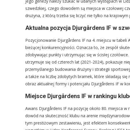
jego genezy należy szukać w udanych występach w Lidze
szwedzkiej, czego dowodem są miejsca w czołowej czwó
drużyna, z którą trzeba się liczyć nie tylko na krajowym
Aktualna pozycja Djurgårdens IF w szwe
Pozycjonowanie Djurgårdens IF na 4. miejscu w tabeli 
bieżącej konkurencyjności. Oznacza to, że zespół skutec
zdobywając punkty i utrzymując się w ścisłej czołówce.
utrzymuje się od czterech lat (2021-2024), pokazuje n
przemyślanego budowania drużyny i strategii sportowej
a także na liczbę zdobytych bramek, które składają się 
obraz aktualnej formy i potencjału Djurgårdens IF w ko
Miejsce Djurgårdens IF w rankingu kl
Awans Djurgårdens IF na pozycję około 80. miejsca w
dowód na skuteczność klubu na arenie międzynarodowe
tym prestiżowym zestawieniu, jest efektem konsekwen