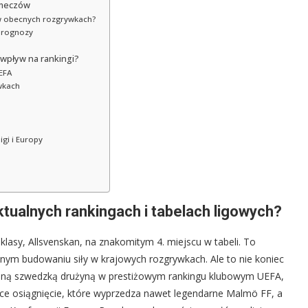
 meczów
 w obecnych rozgrywkach?
prognozy
 wpływ na rankingi?
EFA
wkach
gi i Europy
ktualnych rankingach i tabelach ligowych?
lasy, Allsvenskan, na znakomitym 4. miejscu w tabeli. To
tnym budowaniu siły w krajowych rozgrywkach. Ale to nie koniec
ikowaną szwedzką drużyną w prestiżowym rankingu klubowym UEFA,
ące osiągnięcie, które wyprzedza nawet legendarne Malmö FF, a