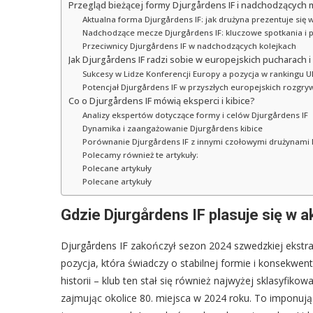
Przegląd bieżącej formy Djurgårdens IF i nadchodzących
Aktualna forma Djurgårdens IF: jak drużyna prezentuje się
Nadchodzące mecze Djurgårdens IF: kluczowe spotkania i 
Przeciwnicy Djurgårdens IF w nadchodzących kolejkach
Jak Djurgårdens IF radzi sobie w europejskich pucharach i
Sukcesy w Lidze Konferencji Europy a pozycja w rankingu U
Potencjał Djurgårdens IF w przyszłych europejskich rozgry
Co o Djurgårdens IF mówią eksperci i kibice?
Analizy ekspertów dotyczące formy i celów Djurgårdens IF
Dynamika i zaangażowanie Djurgårdens kibice
Porównanie Djurgårdens IF z innymi czołowymi drużynami li
Polecamy również te artykuły:
Polecane artykuły
Polecane artykuły
Gdzie Djurgårdens IF plasuje się w a
Djurgårdens IF zakończył sezon 2024 szwedzkiej ekstrak
pozycja, która świadczy o stabilnej formie i konsekwen
historii – klub ten stał się również najwyżej sklasyf
zajmując okolice 80. miejsca w 2024 roku. To imponuj