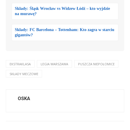
Składy: Śląsk Wrocław vs Widzew Łódź – kto wyjdzie
na murawę?
Składy: FC Barcelona – Tottenham: Kto zagra w starciu
gigantów?
EKSTRAKLASA
LEGIA WARSZAWA
PUSZCZA NIEPOŁOMICE
SKŁADY MECZOWE
OSKA