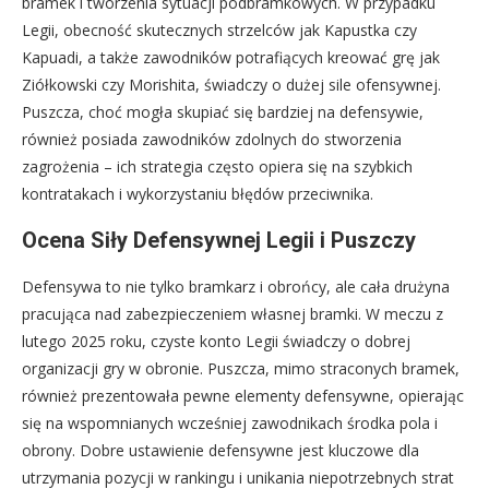
bramek i tworzenia sytuacji podbramkowych. W przypadku
Legii, obecność skutecznych strzelców jak Kapustka czy
Kapuadi, a także zawodników potrafiących kreować grę jak
Ziółkowski czy Morishita, świadczy o dużej sile ofensywnej.
Puszcza, choć mogła skupiać się bardziej na defensywie,
również posiada zawodników zdolnych do stworzenia
zagrożenia – ich strategia często opiera się na szybkich
kontratakach i wykorzystaniu błędów przeciwnika.
Ocena Siły Defensywnej Legii i Puszczy
Defensywa to nie tylko bramkarz i obrońcy, ale cała drużyna
pracująca nad zabezpieczeniem własnej bramki. W meczu z
lutego 2025 roku, czyste konto Legii świadczy o dobrej
organizacji gry w obronie. Puszcza, mimo straconych bramek,
również prezentowała pewne elementy defensywne, opierając
się na wspomnianych wcześniej zawodnikach środka pola i
obrony. Dobre ustawienie defensywne jest kluczowe dla
utrzymania pozycji w rankingu i unikania niepotrzebnych strat