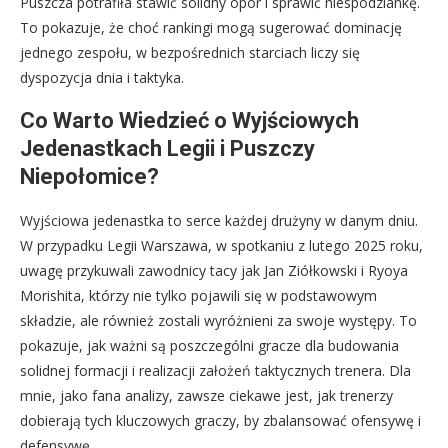
Puszcza potrafiła stawić solidny opór i sprawić niespodziankę.
To pokazuje, że choć rankingi mogą sugerować dominację
jednego zespołu, w bezpośrednich starciach liczy się
dyspozycja dnia i taktyka.
Co Warto Wiedzieć o Wyjściowych
Jedenastkach Legii i Puszczy
Niepołomice?
Wyjściowa jedenastka to serce każdej drużyny w danym dniu.
W przypadku Legii Warszawa, w spotkaniu z lutego 2025 roku,
uwagę przykuwali zawodnicy tacy jak Jan Ziółkowski i Ryoya
Morishita, którzy nie tylko pojawili się w podstawowym
składzie, ale również zostali wyróżnieni za swoje występy. To
pokazuje, jak ważni są poszczególni gracze dla budowania
solidnej formacji i realizacji założeń taktycznych trenera. Dla
mnie, jako fana analizy, zawsze ciekawe jest, jak trenerzy
dobierają tych kluczowych graczy, by zbalansować ofensywę i
defensywę.