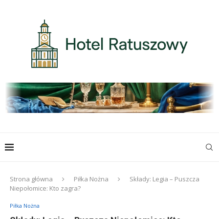
Strona główna
Piłka Nożna
Składy: Legia – Puszcza
Niepołomice: Kto zagra?
Piłka Nożna