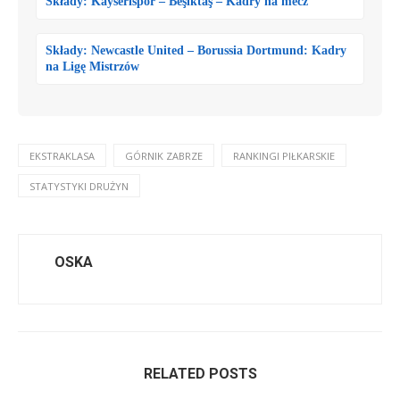
Składy: Kayserispor – Beşiktaş – Kadry na mecz
Składy: Newcastle United – Borussia Dortmund: Kadry
na Ligę Mistrzów
EKSTRAKLASA
GÓRNIK ZABRZE
RANKINGI PIŁKARSKIE
STATYSTYKI DRUŻYN
OSKA
RELATED POSTS