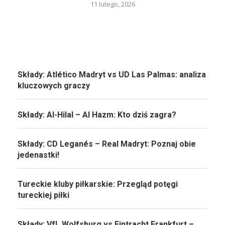
11 lutego, 2026
Składy: Atlético Madryt vs UD Las Palmas: analiza
kluczowych graczy
Składy: Al-Hilal – Al Hazm: Kto dziś zagra?
Składy: CD Leganés – Real Madryt: Poznaj obie
jedenastki!
Tureckie kluby piłkarskie: Przegląd potęgi
tureckiej piłki
Składy: VfL Wolfsburg vs Eintracht Frankfurt –