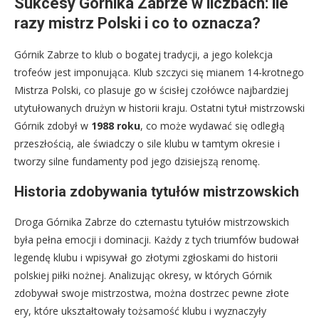
Sukcesy Górnika Zabrze w liczbach: ile
razy mistrz Polski i co to oznacza?
Górnik Zabrze to klub o bogatej tradycji, a jego kolekcja
trofeów jest imponująca. Klub szczyci się mianem 14-krotnego
Mistrza Polski, co plasuje go w ścisłej czołówce najbardziej
utytułowanych drużyn w historii kraju. Ostatni tytuł mistrzowski
Górnik zdobył w
1988 roku
, co może wydawać się odległą
przeszłością, ale świadczy o sile klubu w tamtym okresie i
tworzy silne fundamenty pod jego dzisiejszą renomę.
Historia zdobywania tytułów mistrzowskich
Droga Górnika Zabrze do czternastu tytułów mistrzowskich
była pełna emocji i dominacji. Każdy z tych triumfów budował
legendę klubu i wpisywał go złotymi zgłoskami do historii
polskiej piłki nożnej. Analizując okresy, w których Górnik
zdobywał swoje mistrzostwa, można dostrzec pewne złote
ery, które ukształtowały tożsamość klubu i wyznaczyły