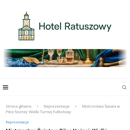
Strona główna
Reprezentacje
Mistrzostwa Świata w
Piłce Nożnej: Wielki Turniej Futbolowy
Reprezentacje