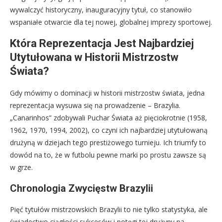
wywalczyć historyczny, inauguracyjny tytuł, co stanowiło
wspaniałe otwarcie dla tej nowej, globalnej imprezy sportowej.
Która Reprezentacja Jest Najbardziej
Utytułowana w Historii Mistrzostw
Świata?
Gdy mówimy o dominacji w historii mistrzostw świata, jedna
reprezentacja wysuwa się na prowadzenie – Brazylia.
„Canarinhos” zdobywali Puchar Świata aż pięciokrotnie (1958,
1962, 1970, 1994, 2002), co czyni ich najbardziej utytułowaną
drużyną w dziejach tego prestiżowego turnieju. Ich triumfy to
dowód na to, że w futbolu pewne marki po prostu zawsze są
w grze.
Chronologia Zwycięstw Brazylii
Pięć tytułów mistrzowskich Brazylii to nie tylko statystyka, ale
świadectwo ciągłości sukcesów i potęgi tej drużyny na