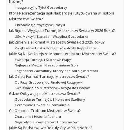
Nożnej?
Inauguracyjny Tytuł Gospodarzy
Która Reprezentacja Jest Najbardziej Utytułowana w Historii
Mistrzostw Świata?
Chronologia Zwycięstw Brazylii
Jak Będzie Wyglądał Turniej Mistrzostw Świata w 2026 Roku?
USA, Meksyk i Kanada – Wspólna Gospodarka
Jak Zmieni się Format Mistrzostw Świata od 2026 Roku?
Zwiększenie Liczby Uczestników do 48 Reprezentacji
Jakie Są Najważniejsze Moment w Historii Mistrzostw Świata?
Ewolucja Turnieju i Kluczowe Etapy
Najlepsze Mecze i Niezapomniane Gole
Legendarni Zawodnicy, Którzy Zapisali się w Historii
Jak Działa Format Turnieju Mistrzostw Świata?
Od Fazy Grupowej do Finałowej Rozgrywki
Kwalifikacje do Mistrzostw – Droga do Finałów
Gdzie Odbywają się Mistrzostwa Świata?
Gospodarze Turniejów i Ikoniczne Stadiony
Ceremonie Otwarcia i Zamknięcia
Co Oznacza Trofeum Mistrzostw Świata?
Znaczenie i Historia Pucharu
Nagrody dla Zwycięzców i Uczestników
Jakie Są Podstawowe Reguły Gry w Piłkę Nożną?