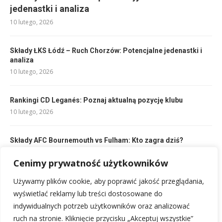
jedenastki i analiza
10 lutego, 2026
Składy ŁKS Łódź – Ruch Chorzów: Potencjalne jedenastki i
analiza
10 lutego, 2026
Rankingi CD Leganés: Poznaj aktualną pozycję klubu
10 lutego, 2026
Składy AFC Bournemouth vs Fulham: Kto zagra dziś?
10 lutego, 2026
Cenimy prywatność użytkowników
Używamy plików cookie, aby poprawić jakość przeglądania,
Składy: FC Barcelona – Tottenham: Kto zagra w starciu
gigantów?
wyświetlać reklamy lub treści dostosowane do
10 lutego, 2026
indywidualnych potrzeb użytkowników oraz analizować
ruch na stronie. Kliknięcie przycisku „Akceptuj wszystkie”