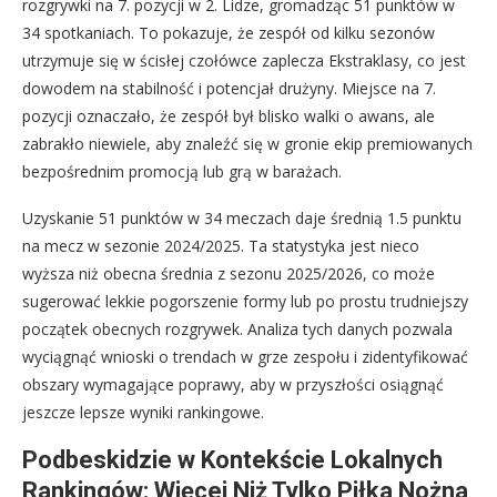
rozgrywki na 7. pozycji w 2. Lidze, gromadząc 51 punktów w
34 spotkaniach. To pokazuje, że zespół od kilku sezonów
utrzymuje się w ścisłej czołówce zaplecza Ekstraklasy, co jest
dowodem na stabilność i potencjał drużyny. Miejsce na 7.
pozycji oznaczało, że zespół był blisko walki o awans, ale
zabrakło niewiele, aby znaleźć się w gronie ekip premiowanych
bezpośrednim promocją lub grą w barażach.
Uzyskanie 51 punktów w 34 meczach daje średnią 1.5 punktu
na mecz w sezonie 2024/2025. Ta statystyka jest nieco
wyższa niż obecna średnia z sezonu 2025/2026, co może
sugerować lekkie pogorszenie formy lub po prostu trudniejszy
początek obecnych rozgrywek. Analiza tych danych pozwala
wyciągnąć wnioski o trendach w grze zespołu i zidentyfikować
obszary wymagające poprawy, aby w przyszłości osiągnąć
jeszcze lepsze wyniki rankingowe.
Podbeskidzie w Kontekście Lokalnych
Rankingów: Więcej Niż Tylko Piłka Nożna