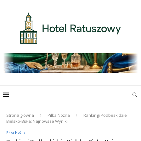
Strona główna
Piłka Nożna
Rankingi Podbeskidzie
Bielsko-Biała: Najnowsze Wyniki
Piłka Nożna