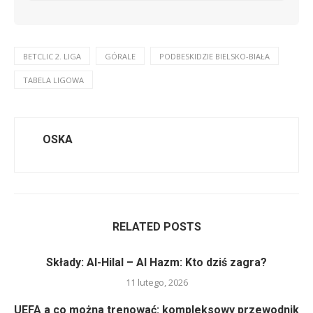
BETCLIC 2. LIGA
GÓRALE
PODBESKIDZIE BIELSKO-BIAŁA
TABELA LIGOWA
OSKA
RELATED POSTS
Składy: Al-Hilal – Al Hazm: Kto dziś zagra?
11 lutego, 2026
UEFA a co można trenować: kompleksowy przewodnik