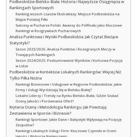
Podbeskidzie Bielsko-Biała: Historia i Najwyższe Osiągnięcia w
Rankingach Sportowych
Ranking wszech czasów Ekstraklasy: Miejsce Podbeskidzia na
Mapie Polskiej Piłki
Sukcesy w Pucharze Polski: Awansy do Półfinału jako Kluczowe
Rankingi w Rozgrywkach Pucharowych
Analiza Punktowa i Wyniki Podbeskidzia: Jak Czytać Bieżące
Statystyki?
Sezon 2025/2026: Analiza Punktów i Rozegranych Meczy w
Trwających Rankingach
Sezon 2024/2025: Podsumowanie Wyników i Końcowa Pozycja
w Lidze
Podbeskidzie w Kontekście Lokalnych Rankingów: Więcej Niż
Tylko Piłka Nożna
Rankingi Biznesowe i Usługowe w Regionie Podbeskidzia: Jakie
Firmy i Usługi Wyróżniają Się w Bielsku-Białej?
Lokalni Liderzy i Trendy na Rynku Bielsko-Biała: Gdzie Szukać
Oceny Jakości i Porównania Ofert?
Kryteria Oceny i Metodologia Rankingu: Jak Powstają
Zestawienia w Sporcie i Biznesie?
Rankingi Sportowe: Jakie Dane i Statystyki Wpływają na Pozycję
Zespołów?
Rankingi Lokalnych Usług i Firm: Kluczowe Czynniki w Oceni
Jakości i Wyborze Najlepszego