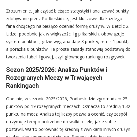
Zrozumienie, jak czytać bieżące statystyki i analizować punkty
zdobywane przez Podbeskidzie, jest kluczowe dla każdego
fana chcącego na bieżąco oceniać formę drużyny. W Betclic 2.
Lidze, podobnie jak w większości lig piłkarskich, obowiązuje
system punktacji, gdzie wygrana daje 3 punkty, remis 1 punkt,
a porażka 0 punktów. Te proste zasady stanowią podstawę do
tworzenia tabeli ligowej, czyli głównego rankingu rozgrywek.
Sezon 2025/2026: Analiza Punktów i
Rozegranych Meczy w Trwających
Rankingach
Obecnie, w sezonie 2025/2026, Podbeskidzie zgromadziło 25
punktów po 19 rozegranych meczach. Oznacza to średnią 1.32
punktu na mecz. Analiza tej liczby pozwala ocenić, czy zespół
utrzymuje tempo potrzebne do walki o cele, jakie sobie
postawił. Warto porównać tę średnią z wynikami innych drużyn
w lidze, aby zorientować się, czy Podbeskidzie jest w