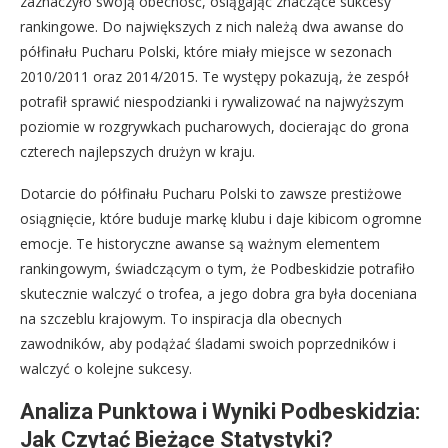
zaznaczyło swoją obecność, osiągając znaczące sukcesy
rankingowe. Do największych z nich należą dwa awanse do
półfinału Pucharu Polski, które miały miejsce w sezonach
2010/2011 oraz 2014/2015. Te występy pokazują, że zespół
potrafił sprawić niespodzianki i rywalizować na najwyższym
poziomie w rozgrywkach pucharowych, docierając do grona
czterech najlepszych drużyn w kraju.
Dotarcie do półfinału Pucharu Polski to zawsze prestiżowe
osiągnięcie, które buduje markę klubu i daje kibicom ogromne
emocje. Te historyczne awanse są ważnym elementem
rankingowym, świadczącym o tym, że Podbeskidzie potrafiło
skutecznie walczyć o trofea, a jego dobra gra była doceniana
na szczeblu krajowym. To inspiracja dla obecnych
zawodników, aby podążać śladami swoich poprzedników i
walczyć o kolejne sukcesy.
Analiza Punktowa i Wyniki Podbeskidzia:
Jak Czytać Bieżące Statystyki?