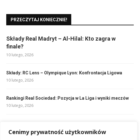
PRZECZYTAJ KONIECZNIE!
Składy Real Madryt – Al-Hilal: Kto zagra w
finale?
10 lutego, 2026
Składy: RC Lens – Olympique Lyon: Konfrontacja Ligowa
10 lutego, 2026
Rankingi Real Sociedad: Pozycja w La Liga i wyniki meczów
10 lutego, 2026
Składy: Club Brugge – Osasuna: Analiza przed meczem
Cenimy prywatność użytkowników
10 lutego, 2026