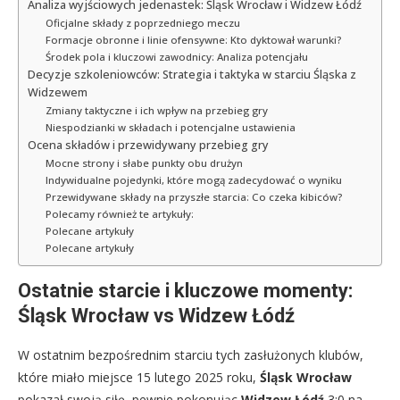
Analiza wyjściowych jedenastek: Śląsk Wrocław i Widzew Łódź
Oficjalne składy z poprzedniego meczu
Formacje obronne i linie ofensywne: Kto dyktował warunki?
Środek pola i kluczowi zawodnicy: Analiza potencjału
Decyzje szkoleniowców: Strategia i taktyka w starciu Śląska z
Widzewem
Zmiany taktyczne i ich wpływ na przebieg gry
Niespodzianki w składach i potencjalne ustawienia
Ocena składów i przewidywany przebieg gry
Mocne strony i słabe punkty obu drużyn
Indywidualne pojedynki, które mogą zadecydować o wyniku
Przewidywane składy na przyszłe starcia: Co czeka kibiców?
Polecamy również te artykuły:
Polecane artykuły
Polecane artykuły
Ostatnie starcie i kluczowe momenty:
Śląsk Wrocław vs Widzew Łódź
W ostatnim bezpośrednim starciu tych zasłużonych klubów,
które miało miejsce 15 lutego 2025 roku,
Śląsk Wrocław
pokazał swoją siłę, pewnie pokonując
Widzew Łódź
3:0 na