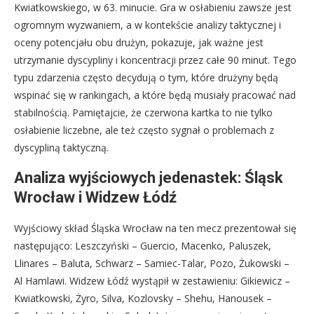
Kwiatkowskiego, w 63. minucie. Gra w osłabieniu zawsze jest
ogromnym wyzwaniem, a w kontekście analizy taktycznej i
oceny potencjału obu drużyn, pokazuje, jak ważne jest
utrzymanie dyscypliny i koncentracji przez całe 90 minut. Tego
typu zdarzenia często decydują o tym, które drużyny będą
wspinać się w rankingach, a które będą musiały pracować nad
stabilnością. Pamiętajcie, że czerwona kartka to nie tylko
osłabienie liczebne, ale też często sygnał o problemach z
dyscypliną taktyczną.
Analiza wyjściowych jedenastek: Śląsk
Wrocław i Widzew Łódź
Wyjściowy skład Śląska Wrocław na ten mecz prezentował się
następująco: Leszczyński – Guercio, Macenko, Paluszek,
Llinares – Baluta, Schwarz – Samiec-Talar, Pozo, Żukowski –
Al Hamlawi. Widzew Łódź wystąpił w zestawieniu: Gikiewicz –
Kwiatkowski, Żyro, Silva, Kozlovsky – Shehu, Hanousek –