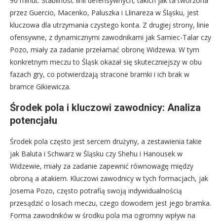
90 minut. Stabilność linii defensywnych, takich jak ta tworzona
przez Guercio, Macenko, Paluszka i Llinareza w Śląsku, jest
kluczowa dla utrzymania czystego konta. Z drugiej strony, linie
ofensywne, z dynamicznymi zawodnikami jak Samiec-Talar czy
Pozo, miały za zadanie przełamać obronę Widzewa. W tym
konkretnym meczu to Śląsk okazał się skuteczniejszy w obu
fazach gry, co potwierdzają stracone bramki i ich brak w
bramce Gikiewicza.
Środek pola i kluczowi zawodnicy: Analiza
potencjału
Środek pola często jest sercem drużyny, a zestawienia takie
jak Baluta i Schwarz w Śląsku czy Shehu i Hanousek w
Widzewie, miały za zadanie zapewnić równowagę między
obroną a atakiem. Kluczowi zawodnicy w tych formacjach, jak
Josema Pozo, często potrafią swoją indywidualnością
przesądzić o losach meczu, czego dowodem jest jego bramka.
Forma zawodników w środku pola ma ogromny wpływ na