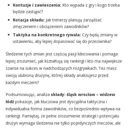
Kontuzje i zawieszenia:
Kto wypada z gry i kogo trzeba
będzie zastąpić?
Rotacja składu:
Jak trenerzy planują zarządzać
zmęczeniem i obciążeniem zawodników?
Taktyka na konkretnego rywala:
Czy będą zmiany w
ustawieniu, aby lepiej dopasować się do przeciwnika?
Śledzenie tych zmian jest częścią pasji kibicowania i pomaga
lepiej zrozumieć, jak kształtują się rankingi i kto ma największe
szanse na sukces w nadchodzących rozgrywkach. Też masz
swoją ulubioną drużynę, której składy analizujesz przed
każdym meczem?
Podsumowując, analiza
składy: śląsk wrocław – widzew
łódź
pokazuje, jak kluczowa jest dyscyplina taktyczna i
indywidualna forma zawodników, co bezpośrednio wpływa na
rankingi. Pamiętaj, że pełne zrozumienie strategii i potencjału
drużyn wymaga śledzenia nie tylko pojedynczych meczów, ale