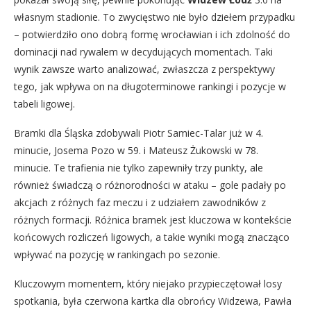
własnym stadionie. To zwycięstwo nie było dziełem przypadku
– potwierdziło ono dobrą formę wrocławian i ich zdolność do
dominacji nad rywalem w decydujących momentach. Taki
wynik zawsze warto analizować, zwłaszcza z perspektywy
tego, jak wpływa on na długoterminowe rankingi i pozycje w
tabeli ligowej.
Bramki dla Śląska zdobywali Piotr Samiec-Talar już w 4.
minucie, Josema Pozo w 59. i Mateusz Żukowski w 78.
minucie. Te trafienia nie tylko zapewniły trzy punkty, ale
również świadczą o różnorodności w ataku – gole padały po
akcjach z różnych faz meczu i z udziałem zawodników z
różnych formacji. Różnica bramek jest kluczowa w kontekście
końcowych rozliczeń ligowych, a takie wyniki mogą znacząco
wpływać na pozycję w rankingach po sezonie.
Kluczowym momentem, który niejako przypieczętował losy
spotkania, była czerwona kartka dla obrońcy Widzewa, Pawła