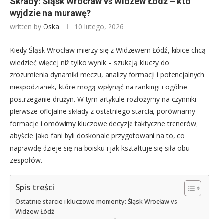
Składy: Śląsk Wrocław vs Widzew Łódź – kto
wyjdzie na murawę?
written by
Oska
10 lutego, 2026
Kiedy Śląsk Wrocław mierzy się z Widzewem Łódź, kibice chcą
wiedzieć więcej niż tylko wynik – szukają kluczy do
zrozumienia dynamiki meczu, analizy formacji i potencjalnych
niespodzianek, które mogą wpłynąć na rankingi i ogólne
postrzeganie drużyn. W tym artykule rozłożymy na czynniki
pierwsze oficjalne składy z ostatniego starcia, porównamy
formacje i omówimy kluczowe decyzje taktyczne trenerów,
abyście jako fani byli doskonale przygotowani na to, co
naprawdę dzieje się na boisku i jak kształtuje się siła obu
zespołów.
Spis treści
Ostatnie starcie i kluczowe momenty: Śląsk Wrocław vs
Widzew Łódź