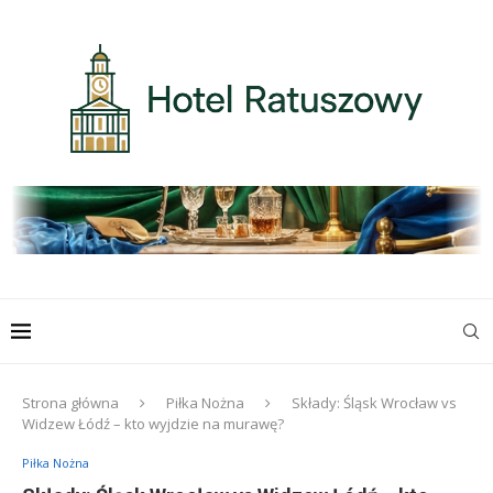
Strona główna
Piłka Nożna
Składy: Śląsk Wrocław vs
Widzew Łódź – kto wyjdzie na murawę?
Piłka Nożna