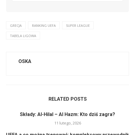
GRECJA
RANKING UEFA
SUPER LEAGUE
TABELA LIGOWA
OSKA
RELATED POSTS
Składy: Al-Hilal – Al Hazm: Kto dziś zagra?
11 lutego, 2026
UEFA a co można trenować: kompleksowy przewodnik