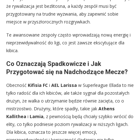
że rywalizacja jest bezlitosna, a każdy zespół musi być
przygotowany na trudne wyzwania, aby zapewnić sobie
miejsce w przyszłorocznych rozgrywkach.
Te awansowane zespoły często wprowadzają nową energię i
nieprzewidywalność do ligi, co jest zawsze ekscytujące dla
kibica.
Co Oznaczają Spadkowicze i Jak
Przygotować się na Nadchodzące Mecze?
Obecność
Kifisia FC
i
AEL Larissa
w Superleague Ellada to nie
tylko radość dla ich kibiców, ale także sygnał dla pozostałych
drużyn, że walka o utrzymanie będzie równie zacięta, co o
mistrzostwo. Drużyny, które spadły, takie jak
Athens
Kallithea
i
Lamia
, z pewnością będą chciały szybko wrócić do
elity, co tylko podniesie poziom rywalizacji w niższych ligach.
Dla kibica, oznacza to jeszcze więcej emocji,
nieprzewidywalności i konieczność śledzenia nie tylko