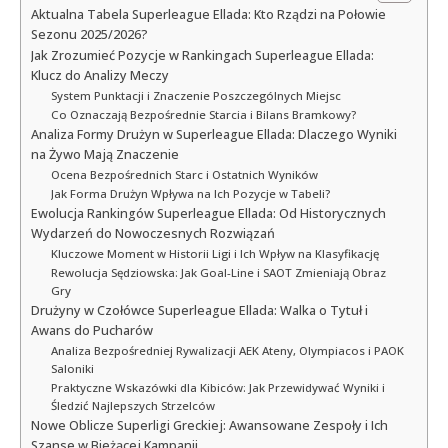
Aktualna Tabela Superleague Ellada: Kto Rządzi na Połowie
Sezonu 2025/2026?
Jak Zrozumieć Pozycje w Rankingach Superleague Ellada:
Klucz do Analizy Meczy
System Punktacji i Znaczenie Poszczególnych Miejsc
Co Oznaczają Bezpośrednie Starcia i Bilans Bramkowy?
Analiza Formy Drużyn w Superleague Ellada: Dlaczego Wyniki
na Żywo Mają Znaczenie
Ocena Bezpośrednich Starc i Ostatnich Wyników
Jak Forma Drużyn Wpływa na Ich Pozycje w Tabeli?
Ewolucja Rankingów Superleague Ellada: Od Historycznych
Wydarzeń do Nowoczesnych Rozwiązań
Kluczowe Moment w Historii Ligi i Ich Wpływ na Klasyfikację
Rewolucja Sędziowska: Jak Goal-Line i SAOT Zmieniają Obraz
Gry
Drużyny w Czołówce Superleague Ellada: Walka o Tytuł i
Awans do Pucharów
Analiza Bezpośredniej Rywalizacji AEK Ateny, Olympiacos i PAOK
Saloniki
Praktyczne Wskazówki dla Kibiców: Jak Przewidywać Wyniki i
Śledzić Najlepszych Strzelców
Nowe Oblicze Superligi Greckiej: Awansowane Zespoły i Ich
Szanse w Bieżącej Kampanii