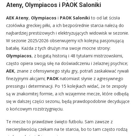
Ateny, Olympiacos i PAOK Saloniki
AEK Ateny
,
Olympiacos
i
PAOK Saloniki
to od lat ścisła
czołówka greckiej piłki, a ich bezpośrednie starcia należą do
najbardziej prestiżowych i elektryzujących widowisk w sezonie.
W sezonie 2025/2026 obserwujemy ich kolejną pasjonującą
batalię. Każda z tych drużyn ma swoje mocne strony:
Olympiacos
, z bogatą historią i 48 tytułami mistrzowskimi,
często opiera swoją siłę na doświadczeniu i żelaznej psychice;
AEK
, znane z ofensywnego stylu gry, potrafi zaskakiwać rywali
finezyjnymi akcjami;
PAOK
natomiast słynie z agresywnego
pressingu i determinacji. Po 15 kolejkach widać, że te zespoły
są w znakomitej formie, a ich wzajemne mecze, które odbędą
się w dalszej części sezonu, będą prawdopodobnie decydujące
o końcowym rozstrzygnięciu.
Te mecze to prawdziwe święto futbolu. Sam zawsze z
niecierpliwością czekam na te starcia, bo to tam często rodzą