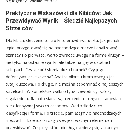
się legendy i wielkie emocje.
Praktyczne Wskazówki dla Kibiców: Jak
Przewidywać Wyniki i Śledzić Najlepszych
Strzelców
Dla kibica, śledzenie tej trójki to prawdziwa uczta. Jak jednak
lepiej przygotować się na nadchodzące mecze i analizować
szanse? Po pierwsze, warto zwracać uwagę na formę drużyn –
nie tylko na ostatnie wyniki, ale także na grę w ostatnich
kolejkach. Czy zespół strzela dużo bramek? Czy jego
defensywa jest szczelna? Analiza bilansu bramkowego jest
tutaj kluczowa. Po drugie, nie można zapominać o najlepszych
strzelcach. W kontekście walki o tytuł, zawodnicy, którzy
regularnie trafiają do siatki, są nieocenieni i często stanowią o
sile ofensywnej swoich zespołów. Warto śledzić ich
klasyfikację i formę. Po trzecie, pamiętajmy o nadchodzących
meczach – kalendarz rozgrywek jest ważnym elementem
przewidywań. Zespoły, które niedługo zmierzą się z trudnymi