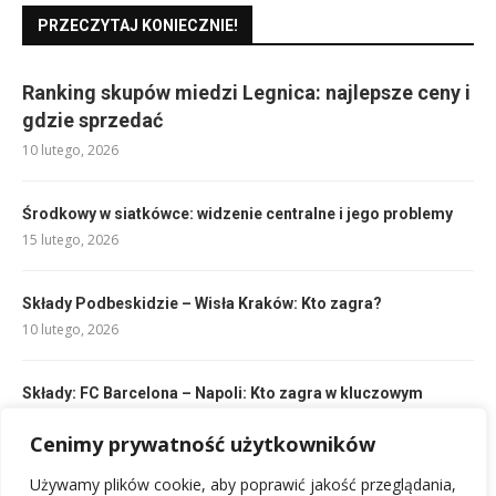
PRZECZYTAJ KONIECZNIE!
Ranking skupów miedzi Legnica: najlepsze ceny i
gdzie sprzedać
10 lutego, 2026
Środkowy w siatkówce: widzenie centralne i jego problemy
15 lutego, 2026
Składy Podbeskidzie – Wisła Kraków: Kto zagra?
10 lutego, 2026
Składy: FC Barcelona – Napoli: Kto zagra w kluczowym
meczu?
Cenimy prywatność użytkowników
11 lutego, 2026
Używamy plików cookie, aby poprawić jakość przeglądania,