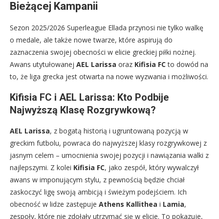
Bieżącej Kampanii
Sezon 2025/2026 Superleague Ellada przynosi nie tylko walkę
o medale, ale także nowe twarze, które aspirują do
zaznaczenia swojej obecności w elicie greckiej piłki nożnej.
Awans utytułowanej
AEL Larissa
oraz
Kifisia FC
to dowód na
to, że liga grecka jest otwarta na nowe wyzwania i możliwości.
Kifisia FC i AEL Larissa: Kto Podbije
Najwyższą Klasę Rozgrywkową?
AEL Larissa
, z bogatą historią i ugruntowaną pozycją w
greckim futbolu, powraca do najwyższej klasy rozgrywkowej z
jasnym celem – umocnienia swojej pozycji i nawiązania walki z
najlepszymi. Z kolei
Kifisia FC
, jako zespół, który wywalczył
awans w imponującym stylu, z pewnością będzie chciał
zaskoczyć ligę swoją ambicją i świeżym podejściem. Ich
obecność w lidze zastępuje
Athens Kallithea
i
Lamia
,
zespoły, które nie zdołały utrzymać się w elicie. To pokazuje,