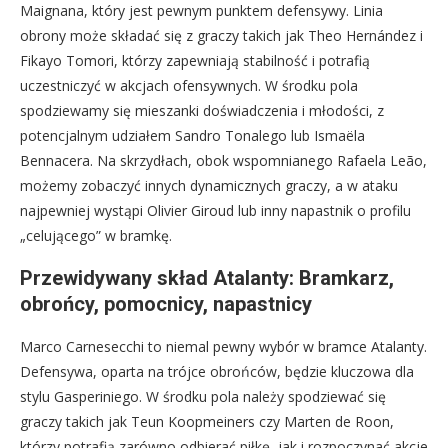
Maignana, który jest pewnym punktem defensywy. Linia
obrony może składać się z graczy takich jak Theo Hernández i
Fikayo Tomori, którzy zapewniają stabilność i potrafią
uczestniczyć w akcjach ofensywnych. W środku pola
spodziewamy się mieszanki doświadczenia i młodości, z
potencjalnym udziałem Sandro Tonalego lub Ismaëla
Bennacera. Na skrzydłach, obok wspomnianego Rafaela Leão,
możemy zobaczyć innych dynamicznych graczy, a w ataku
najpewniej wystąpi Olivier Giroud lub inny napastnik o profilu
„celującego” w bramkę.
Przewidywany skład Atalanty: Bramkarz,
obrońcy, pomocnicy, napastnicy
Marco Carnesecchi to niemal pewny wybór w bramce Atalanty.
Defensywa, oparta na trójce obrońców, będzie kluczowa dla
stylu Gasperiniego. W środku pola należy spodziewać się
graczy takich jak Teun Koopmeiners czy Marten de Roon,
którzy potrafią zarówno odbierać piłkę, jak i rozpoczynać akcje