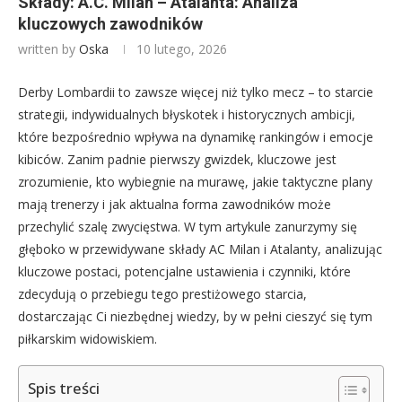
Składy: A.C. Milan – Atalanta: Analiza
kluczowych zawodników
written by
Oska
10 lutego, 2026
Derby Lombardii to zawsze więcej niż tylko mecz – to starcie
strategii, indywidualnych błyskotek i historycznych ambicji,
które bezpośrednio wpływa na dynamikę rankingów i emocje
kibiców. Zanim padnie pierwszy gwizdek, kluczowe jest
zrozumienie, kto wybiegnie na murawę, jakie taktyczne plany
mają trenerzy i jak aktualna forma zawodników może
przechylić szalę zwycięstwa. W tym artykule zanurzymy się
głęboko w przewidywane składy AC Milan i Atalanty, analizując
kluczowe postaci, potencjalne ustawienia i czynniki, które
zdecydują o przebiegu tego prestiżowego starcia,
dostarczając Ci niezbędnej wiedzy, by w pełni cieszyć się tym
piłkarskim widowiskiem.
Spis treści