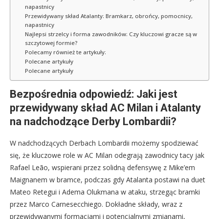
napastnicy
Przewidywany skład Atalanty: Bramkarz, obrońcy, pomocnicy,
napastnicy
Najlepsi strzelcy i forma zawodników: Czy kluczowi gracze są w
szczytowej formie?
Polecamy również te artykuły:
Polecane artykuły
Polecane artykuły
Bezpośrednia odpowiedź: Jaki jest
przewidywany skład AC Milan i Atalanty
na nadchodzące Derby Lombardii?
W nadchodzących Derbach Lombardii możemy spodziewać
się, że kluczowe role w AC Milan odegrają zawodnicy tacy jak
Rafael Leão, wspierani przez solidną defensywę z Mike’em
Maignanem w bramce, podczas gdy Atalanta postawi na duet
Mateo Retegui i Adema Olukmana w ataku, strzegąc bramki
przez Marco Carnesecchiego. Dokładne składy, wraz z
przewidywanymi formacjami i potencjalnymi zmianami,