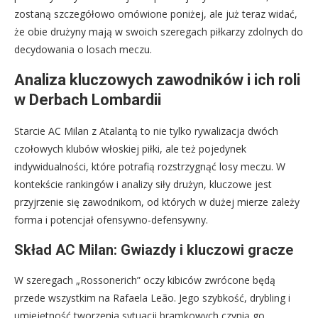
zostaną szczegółowo omówione poniżej, ale już teraz widać,
że obie drużyny mają w swoich szeregach piłkarzy zdolnych do
decydowania o losach meczu.
Analiza kluczowych zawodników i ich roli
w Derbach Lombardii
Starcie AC Milan z Atalantą to nie tylko rywalizacja dwóch
czołowych klubów włoskiej piłki, ale też pojedynek
indywidualności, które potrafią rozstrzygnąć losy meczu. W
kontekście rankingów i analizy siły drużyn, kluczowe jest
przyjrzenie się zawodnikom, od których w dużej mierze zależy
forma i potencjał ofensywno-defensywny.
Skład AC Milan: Gwiazdy i kluczowi gracze
W szeregach „Rossonerich” oczy kibiców zwrócone będą
przede wszystkim na Rafaela Leão. Jego szybkość, drybling i
umiejętność tworzenia sytuacji bramkowych czynią go