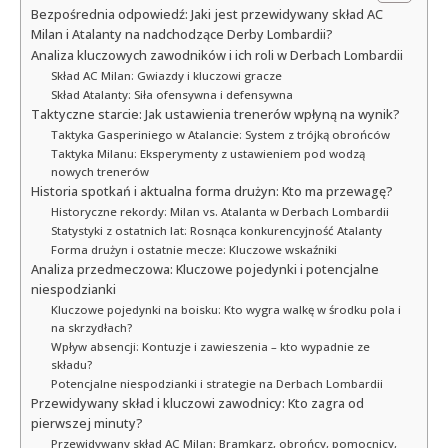
Bezpośrednia odpowiedź: Jaki jest przewidywany skład AC
Milan i Atalanty na nadchodzące Derby Lombardii?
Analiza kluczowych zawodników i ich roli w Derbach Lombardii
Skład AC Milan: Gwiazdy i kluczowi gracze
Skład Atalanty: Siła ofensywna i defensywna
Taktyczne starcie: Jak ustawienia trenerów wpłyną na wynik?
Taktyka Gasperiniego w Atalancie: System z trójką obrońców
Taktyka Milanu: Eksperymenty z ustawieniem pod wodzą
nowych trenerów
Historia spotkań i aktualna forma drużyn: Kto ma przewagę?
Historyczne rekordy: Milan vs. Atalanta w Derbach Lombardii
Statystyki z ostatnich lat: Rosnąca konkurencyjność Atalanty
Forma drużyn i ostatnie mecze: Kluczowe wskaźniki
Analiza przedmeczowa: Kluczowe pojedynki i potencjalne
niespodzianki
Kluczowe pojedynki na boisku: Kto wygra walkę w środku pola i
na skrzydłach?
Wpływ absencji: Kontuzje i zawieszenia – kto wypadnie ze
składu?
Potencjalne niespodzianki i strategie na Derbach Lombardii
Przewidywany skład i kluczowi zawodnicy: Kto zagra od
pierwszej minuty?
Przewidywany skład AC Milan: Bramkarz, obrońcy, pomocnicy,