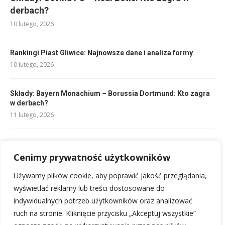
derbach?
10 lutego, 2026
Rankingi Piast Gliwice: Najnowsze dane i analiza formy
10 lutego, 2026
Składy: Bayern Monachium – Borussia Dortmund: Kto zagra
w derbach?
11 lutego, 2026
Składy: Al-Hilal – Mumbai City FC: Kto zagra?
Cenimy prywatność użytkowników
10 lutego, 2026
Używamy plików cookie, aby poprawić jakość przeglądania,
Składy na mecz Juventus – Udinese: Oficjalne składy i analiza
wyświetlać reklamy lub treści dostosowane do
11 lutego, 2026
indywidualnych potrzeb użytkowników oraz analizować
ruch na stronie. Kliknięcie przycisku „Akceptuj wszystkie”