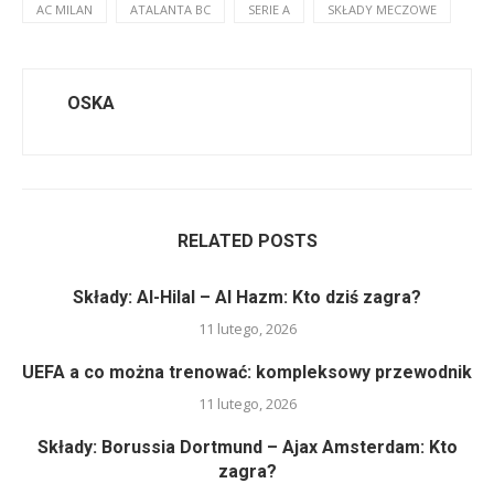
AC MILAN
ATALANTA BC
SERIE A
SKŁADY MECZOWE
OSKA
RELATED POSTS
Składy: Al-Hilal – Al Hazm: Kto dziś zagra?
11 lutego, 2026
UEFA a co można trenować: kompleksowy przewodnik
11 lutego, 2026
Składy: Borussia Dortmund – Ajax Amsterdam: Kto
zagra?