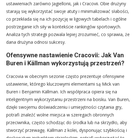
ustawieniach zarówno Jagiellonii, jak i Cracovii. Obie drużyny
starają się wykorzystać swoje atuty i minimalizować słabości,
co przekłada się na ich pozycję w ligowych tabelach i ogólne
postrzeganie ich siły w kontekście rankingów sportowych.
Analiza tych strategii pozwala lepiej zrozumieć, co sprawia, że
dana drużyna odnosi sukcesy.
Ofensywne nastawienie Cracovii: Jak Van
Buren i Källman wykorzystują przestrzeń?
Cracovia w obecnym sezonie często prezentuje ofensywne
ustawienie, którego kluczowymi elementami są Mick van
Buren i Benjamin Källman. Ich współpraca opiera się na
inteligentnym wykorzystaniu przestrzeni na boisku. Van Buren,
dzięki swojemu doświadczeniu i umiejętności czytania gry,
potrafi znaleźć wolne miejsca w szeregach obronnych
przeciwnika, często schodząc do środka lub na skrzydło, aby
stworzyć przewagę. Källman z kolei, dysponując szybkością i
doskonałym instynktem strzeleckim, potrafi wykorzystać te