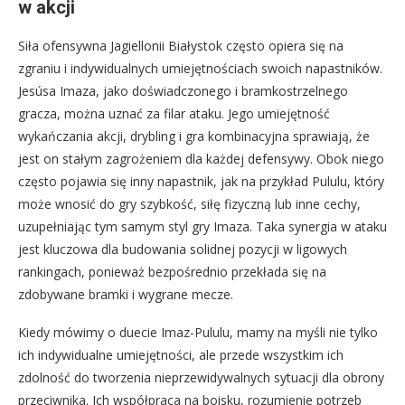
w akcji
Siła ofensywna Jagiellonii Białystok często opiera się na
zgraniu i indywidualnych umiejętnościach swoich napastników.
Jesúsa Imaza, jako doświadczonego i bramkostrzelnego
gracza, można uznać za filar ataku. Jego umiejętność
wykańczania akcji, drybling i gra kombinacyjna sprawiają, że
jest on stałym zagrożeniem dla każdej defensywy. Obok niego
często pojawia się inny napastnik, jak na przykład Pululu, który
może wnosić do gry szybkość, siłę fizyczną lub inne cechy,
uzupełniając tym samym styl gry Imaza. Taka synergia w ataku
jest kluczowa dla budowania solidnej pozycji w ligowych
rankingach, ponieważ bezpośrednio przekłada się na
zdobywane bramki i wygrane mecze.
Kiedy mówimy o duecie Imaz-Pululu, mamy na myśli nie tylko
ich indywidualne umiejętności, ale przede wszystkim ich
zdolność do tworzenia nieprzewidywalnych sytuacji dla obrony
przeciwnika. Ich współpraca na boisku, rozumienie potrzeb