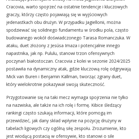
Cracovia, warto spojrzeć na ostatnie tendencje i kluczowych
graczy, którzy często pojawiają się w wyjściowych
jedenastkach obu drużyn. W przypadku Jagiellonii, można
spodziewać się solidnego fundamentu w środku pola, często
budowanego wokół doświadczonego Tarasa Romanczuka. W
ataku, duet złożony z Jesúsa Imaza i potencjalnie innego
napastnika, jak np. Pululu, stanowi trzon ofensywnych
poczynań białostoczan. Cracovia z kolei w sezonie 2024/2025
postawiła na dynamiczny atak, gdzie kluczową rolę odgrywają
Mick van Buren i Benjamin Källman, tworząc zgrany duet,
który wielokrotnie pokazywał swoją skuteczność.
Przygotowanie się na taki mecz wymaga spojrzenia nie tylko
na nazwiska, ale także na ich rolę i formę. Kibice śledzący
rankingi często szukają informacji, które pomogą im
przewidzieć, jak dany skład wpłynie na pozycję drużyny w
tabelach ligowych czy ogólną siłę zespołu. Zrozumienie, kto
jest wiodącą postacią w ofensywie, kto stanowi o sile