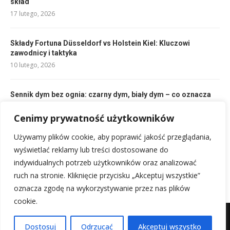
skład
17 lutego, 2026
Składy Fortuna Düsseldorf vs Holstein Kiel: Kluczowi
zawodnicy i taktyka
10 lutego, 2026
Sennik dym bez ognia: czarny dym, biały dym – co oznacza
sen?
Cenimy prywatność użytkowników
20 lutego, 2026
Używamy plików cookie, aby poprawić jakość przeglądania,
Man Utd – Man City: Klasyfikacja zawodników – Kto lepszy?
wyświetlać reklamy lub treści dostosowane do
10 lutego, 2026
indywidualnych potrzeb użytkowników oraz analizować
ruch na stronie. Kliknięcie przycisku „Akceptuj wszystkie”
oznacza zgodę na wykorzystywanie przez nas plików
cookie.
Mapa witryny
Kontakt z nami
Dostosuj
Odrzucać
Akceptuj wszystko