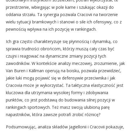
przestrzenie, wbiegając w pole karne i szukając okazji do
oddania strzału. Ta synergia pozwala Cracovii na tworzenie
wielu sytuacji bramkowych i stanowi o sile ich ofensywy, co z
pewnością wpływa na ich pozycję w rankingach.
Ich gra często charakteryzuje się płynnością i dynamiką, co
sprawia trudności obrońcom, którzy muszą cały czas być
czujni i reagować na dynamiczne zmiany pozycji tych
zawodników. W kontekście analizy meczowej, zrozumienie, jak
Van Buren i Källman operują na boisku, pozwala przewidzieć,
jakie luki mogą pojawić się w defensywie przeciwnika i jak
Cracovia może je wykorzystać. Ta taktyczna elastyczność jest
kluczowa dla utrzymania wysokiej formy i zdobywania
punktów, co jest podstawą do budowania silnej pozycji w
rankingach sportowych. Też masz swoją ulubioną parę
napastników, która zawsze potrafi zrobić różnicę?
Podsumowując, analiza składów Jagiellonii i Cracovii pokazuje,