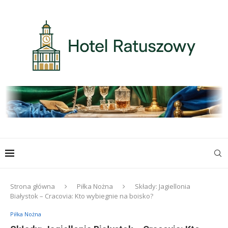
Strona główna
Piłka Nożna
Składy: Jagiellonia
Białystok – Cracovia: Kto wybiegnie na boisko?
Piłka Nożna