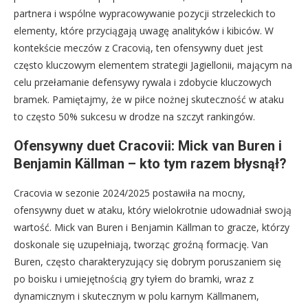
partnera i wspólne wypracowywanie pozycji strzeleckich to
elementy, które przyciągają uwagę analityków i kibiców. W
kontekście meczów z Cracovią, ten ofensywny duet jest
często kluczowym elementem strategii Jagiellonii, mającym na
celu przełamanie defensywy rywala i zdobycie kluczowych
bramek. Pamiętajmy, że w piłce nożnej skuteczność w ataku
to często 50% sukcesu w drodze na szczyt rankingów.
Ofensywny duet Cracovii: Mick van Buren i
Benjamin Källman – kto tym razem błysnął?
Cracovia w sezonie 2024/2025 postawiła na mocny,
ofensywny duet w ataku, który wielokrotnie udowadniał swoją
wartość. Mick van Buren i Benjamin Källman to gracze, którzy
doskonale się uzupełniają, tworząc groźną formację. Van
Buren, często charakteryzujący się dobrym poruszaniem się
po boisku i umiejętnością gry tyłem do bramki, wraz z
dynamicznym i skutecznym w polu karnym Källmanem,