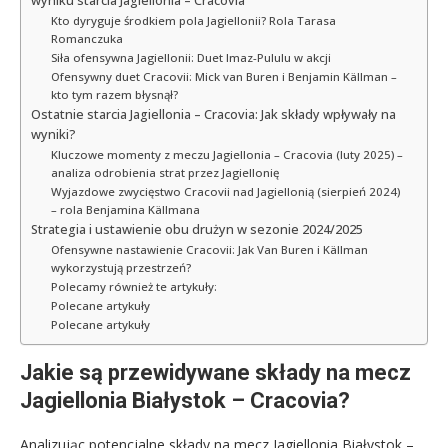
wyniku starcia Jagiellonia – Cracovia
Kto dyryguje środkiem pola Jagiellonii? Rola Tarasa
Romanczuka
Siła ofensywna Jagiellonii: Duet Imaz-Pululu w akcji
Ofensywny duet Cracovii: Mick van Buren i Benjamin Källman –
kto tym razem błysnął?
Ostatnie starcia Jagiellonia – Cracovia: Jak składy wpływały na
wyniki?
Kluczowe momenty z meczu Jagiellonia – Cracovia (luty 2025) –
analiza odrobienia strat przez Jagiellonię
Wyjazdowe zwycięstwo Cracovii nad Jagiellonią (sierpień 2024)
– rola Benjamina Källmana
Strategia i ustawienie obu drużyn w sezonie 2024/2025
Ofensywne nastawienie Cracovii: Jak Van Buren i Källman
wykorzystują przestrzeń?
Polecamy również te artykuły:
Polecane artykuły
Polecane artykuły
Jakie są przewidywane składy na mecz
Jagiellonia Białystok – Cracovia?
Analizując potencjalne składy na mecz Jagiellonia Białystok –