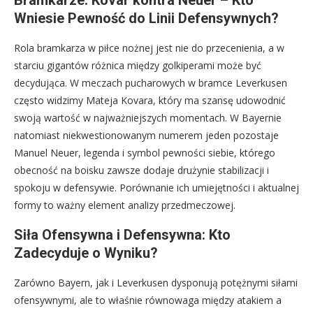
Bramkarze: Kovar kontra Neuer – Kto
Wniesie Pewność do Linii Defensywnych?
Rola bramkarza w piłce nożnej jest nie do przecenienia, a w
starciu gigantów różnica między golkiperami może być
decydująca. W meczach pucharowych w bramce Leverkusen
często widzimy Mateja Kovara, który ma szansę udowodnić
swoją wartość w najważniejszych momentach. W Bayernie
natomiast niekwestionowanym numerem jeden pozostaje
Manuel Neuer, legenda i symbol pewności siebie, którego
obecność na boisku zawsze dodaje drużynie stabilizacji i
spokoju w defensywie. Porównanie ich umiejętności i aktualnej
formy to ważny element analizy przedmeczowej.
Siła Ofensywna i Defensywna: Kto
Zadecyduje o Wyniku?
Zarówno Bayern, jak i Leverkusen dysponują potężnymi siłami
ofensywnymi, ale to właśnie równowaga między atakiem a