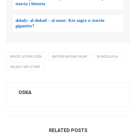
starcia i historia
składy: al-duhail – al-nassr: Kto zagra w starciu
gigantów?
BAYER LEVERKUSEN
BAYERN MONACHIUM
BUNDESLIGA
SKŁADY MECZOWE
OSKA
RELATED POSTS