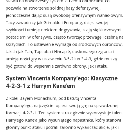
stawia na nowoczesny system z trzema obrońcami, co
pozwala na stworzenie solidnej bazy defensywnej,
jednocześnie dając dużą swobodę ofensywnym wahadłowym.
Tacy zawodnicy jak Grimaldo i Frimpong, dzięki swojej
szybkości i umiejętnościom dogrywania, stają się kluczowymi
postaciami w ofensywie, często tworząc przewagę liczebną na
skrzydłach. To ustawienie wymaga od środkowych obrońców,
takich jak Tah, Tapsoba i Hincapié, doskonałego zgrania i
umiejętności gry w ustawieniu 3-5-2 lub 3-4-3, gdzie muszą
być gotowi do wspierania zarówno obrony, jak i ataku.
System Vincenta Kompany’ego: Klasyczne
4-2-3-1 z Harrym Kane’em
Z kolei Bayern Monachium, pod batutą Vincenta
Kompany’ego, najczęściej opiera swoją grę na sprawdzonej
formacji 4-2-3-1. Ten system strategicznie wykorzystuje talent
Harry’ego Kane’a jako wysuniętego napastnika, który stanowi
główny punkt ataku i potrafi zarówno wykańczać akcje, jak i