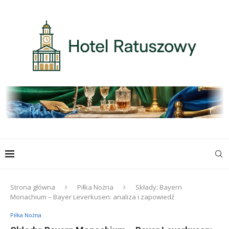
Strona główna
Piłka Nożna
Składy: Bayern
Monachium – Bayer Leverkusen: analiza i zapowiedź
Piłka Nożna