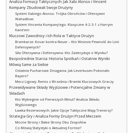
Analiza Formacji Taktycznych: Jak Xabi Alonso i Vincent
Kompany Zbudowali Swoje Drużyny
System Xabiego Alonso: Trójka Obrońców i Ofensywni
Wahadłowi
System Vincenta Kompany’ego: Klasyczne 4-2-3-1 z Harrym
Kane’em
Kluczowi Zawodnicy i Ich Rola w Taktyce Drużyn
Bramkarze: Kovar kontra Neuer – Kto Wniesie Pewność do Linii
Defensywnych?
Siła Ofensywna i Defensywna: Kto Zadecyduje o Wyniku?
Bezpośrednie Starcia: Historia Spotkań i Ostatnie Wyniki
Mówią Same za Siebie
Ostatnie Pucharowe Zmagania: Jak Leverkusen Pokonało
Bayern?
Mecz Ligowy: Remis z Września i Bramki Kluczowych Graczy
Przewidywane Składy Wyjściowe i Potencjalne Zmiany w
Składach
Kto Wybiegnie od Pierwszych Minut? Analiza Składu
Wyjściowego
Ławka Rezerwowych: Jakie Opcje Taktyczne Mają Trenerzy?
Strategia Gry i Analiza Formy Drużyn Przed Meczem
Mocne Strony i Słabe Strony Obu Zespołów
Co Mówią Statystyki o Aktualnej Formie?