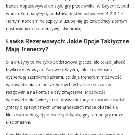
będzie dopasowywał do stylu gry przeciwnika. W Bayernie, pod
wodzą Kompany’ego, podstawą będzie ustawienie 4-2-3-1 z
Harrym Kane’em na szpicy, a uzupełnią go zawodnicy z silnym
nastawieniem na ofensywę i dynamikę.
Ławka Rezerwowych: Jakie Opcje Taktyczne
Mają Trenerzy?
Siła drużyny to nie tylko podstawowi gracze, ale także jakość
ławki rezerwowych. Zarówno Bayern, jak i Leverkusen
dysponują szerokimi kadrami, co daje trenerom możliwość
wprowadzania zmian taktycznych w trakcie meczu lub
reagowania na kontuzje czy zmęczenie. Możliwość
wprowadzenia świeżych sił, doświadczonych zawodników lub
graczy o specyficznych umiejętnościach może okazać się
kluczowa w drugiej połowie spotkania, gdy tempo gry może
ulec zmianie.
Sam kiedyś zastanawiałem się, jak duży wpływ na wynik ma