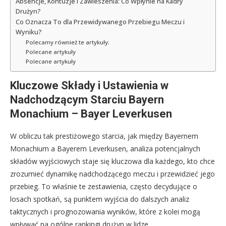
Absencje, Kontuzje i Zawieszenia: Co Wpłynie na Kadry
Drużyn?
Co Oznacza To dla Przewidywanego Przebiegu Meczu i
Wyniku?
Polecamy również te artykuły:
Polecane artykuły
Polecane artykuły
Kluczowe Składy i Ustawienia w
Nadchodzącym Starciu Bayern
Monachium – Bayer Leverkusen
W obliczu tak prestiżowego starcia, jak między Bayernem
Monachium a Bayerem Leverkusen, analiza potencjalnych
składów wyjściowych staje się kluczowa dla każdego, kto chce
zrozumieć dynamikę nadchodzącego meczu i przewidzieć jego
przebieg. To właśnie te zestawienia, często decydujące o
losach spotkań, są punktem wyjścia do dalszych analiz
taktycznych i prognozowania wyników, które z kolei mogą
wpływać na ogólne rankingi drużyn w lidze.