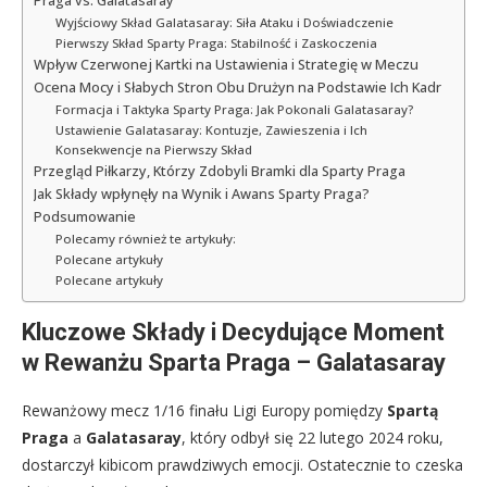
Praga vs. Galatasaray
Wyjściowy Skład Galatasaray: Siła Ataku i Doświadczenie
Pierwszy Skład Sparty Praga: Stabilność i Zaskoczenia
Wpływ Czerwonej Kartki na Ustawienia i Strategię w Meczu
Ocena Mocy i Słabych Stron Obu Drużyn na Podstawie Ich Kadr
Formacja i Taktyka Sparty Praga: Jak Pokonali Galatasaray?
Ustawienie Galatasaray: Kontuzje, Zawieszenia i Ich
Konsekwencje na Pierwszy Skład
Przegląd Piłkarzy, Którzy Zdobyli Bramki dla Sparty Praga
Jak Składy wpłynęły na Wynik i Awans Sparty Praga?
Podsumowanie
Polecamy również te artykuły:
Polecane artykuły
Polecane artykuły
Kluczowe Składy i Decydujące Moment
w Rewanżu Sparta Praga – Galatasaray
Rewanżowy mecz 1/16 finału Ligi Europy pomiędzy
Spartą
Praga
a
Galatasaray
, który odbył się 22 lutego 2024 roku,
dostarczył kibicom prawdziwych emocji. Ostatecznie to czeska