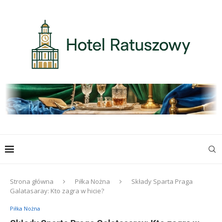
Strona główna
Piłka Nożna
Składy Sparta Praga
Galatasaray: Kto zagra w hicie?
Piłka Nożna