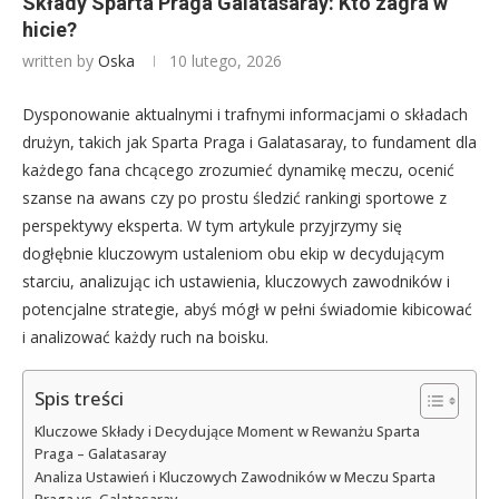
Składy Sparta Praga Galatasaray: Kto zagra w
hicie?
written by
Oska
10 lutego, 2026
Dysponowanie aktualnymi i trafnymi informacjami o składach
drużyn, takich jak Sparta Praga i Galatasaray, to fundament dla
każdego fana chcącego zrozumieć dynamikę meczu, ocenić
szanse na awans czy po prostu śledzić rankingi sportowe z
perspektywy eksperta. W tym artykule przyjrzymy się
dogłębnie kluczowym ustaleniom obu ekip w decydującym
starciu, analizując ich ustawienia, kluczowych zawodników i
potencjalne strategie, abyś mógł w pełni świadomie kibicować
i analizować każdy ruch na boisku.
Spis treści
Kluczowe Składy i Decydujące Moment w Rewanżu Sparta
Praga – Galatasaray
Analiza Ustawień i Kluczowych Zawodników w Meczu Sparta