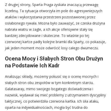
Z drugiej strony, Sparta Praga zyskała znaczącą przewagę
liczebną. Ta sytuacja otworzyła im pole do agresywniejszych
ataków i wykorzystania przestrzeni pozostawionej przez
osłabionego rywala. Można było zauważyć, że czeska drużyna
nabrała wiatru w żagle, a ich akcje ofensywne stały się
bardziej zdecydowane i skuteczne. To właśnie po tej
czerwonej kartce padły kolejne bramki dla Sparty, co pokazuje,
jak jeden moment może odwrócić losy całego dwumeczu.
Ocena Mocy i Słabych Stron Obu Drużyn
na Podstawie Ich Kadr
Analizując składy, możemy pokusić się o ocenę mocnych i
słabych stron obu zespołów w tym konkretnym starciu.
Galatasaray, mimo swojego bogatego doświadczenia i
nazwisk, wydawał się mieć problemy z utrzymaniem dyscypliny
taktycznej, co potwierdziła czerwona kartka. Ich siła ataku,
oparta na indywidualnościach, mogła być trudna do