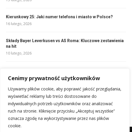
Kierunkowy 25: Jaki numer telefonu i miasto w Polsce?
16 lutego, 2026
Składy Bayer Leverkusen vs AS Roma: Kluczowe zestawienia
na hit
10 lutego, 2026
Rankingi Górnik Zabrze: Aktualna Pozycja i Klasyfikacja
Cenimy prywatność użytkowników
10 lutego, 2026
Używamy plików cookie, aby poprawić jakość przeglądania,
Składy RCD Mallorca – FC Barcelona: Kto zagra?
wyświetlać reklamy lub treści dostosowane do
10 lutego, 2026
indywidualnych potrzeb użytkowników oraz analizować
ruch na stronie. Kliknięcie przycisku „Akceptuj wszystkie”
oznacza zgodę na wykorzystywanie przez nas plików
cookie.