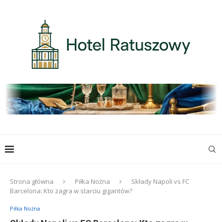
Strona główna
Piłka Nożna
Składy Napoli vs FC
Barcelona: Kto zagra w starciu gigantów?
Piłka Nożna