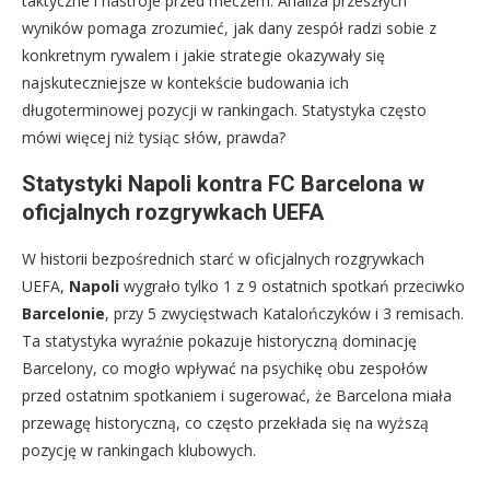
taktyczne i nastroje przed meczem. Analiza przeszłych
wyników pomaga zrozumieć, jak dany zespół radzi sobie z
konkretnym rywalem i jakie strategie okazywały się
najskuteczniejsze w kontekście budowania ich
długoterminowej pozycji w rankingach. Statystyka często
mówi więcej niż tysiąc słów, prawda?
Statystyki Napoli kontra FC Barcelona w
oficjalnych rozgrywkach UEFA
W historii bezpośrednich starć w oficjalnych rozgrywkach
UEFA,
Napoli
wygrało tylko 1 z 9 ostatnich spotkań przeciwko
Barcelonie
, przy 5 zwycięstwach Katalończyków i 3 remisach.
Ta statystyka wyraźnie pokazuje historyczną dominację
Barcelony, co mogło wpływać na psychikę obu zespołów
przed ostatnim spotkaniem i sugerować, że Barcelona miała
przewagę historyczną, co często przekłada się na wyższą
pozycję w rankingach klubowych.