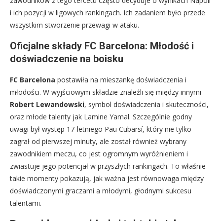
zawodników z tego tercetu często decyduje o wynikach Napoli
i ich pozycji w ligowych rankingach. Ich zadaniem było przede
wszystkim stworzenie przewagi w ataku.
Oficjalne składy FC Barcelona: Młodość i
doświadczenie na boisku
FC Barcelona
postawiła na mieszankę doświadczenia i
młodości. W wyjściowym składzie znaleźli się między innymi
Robert Lewandowski
, symbol doświadczenia i skuteczności,
oraz młode talenty jak Lamine Yamal. Szczególnie godny
uwagi był występ 17-letniego Pau Cubarsí, który nie tylko
zagrał od pierwszej minuty, ale został również wybrany
zawodnikiem meczu, co jest ogromnym wyróżnieniem i
zwiastuje jego potencjał w przyszłych rankingach. To właśnie
takie momenty pokazują, jak ważna jest równowaga między
doświadczonymi graczami a młodymi, głodnymi sukcesu
talentami.