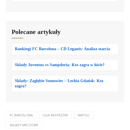
Polecane artykuły
Rankingi FC Barcelona – CD Leganés: Analiza starcia
Składy Juventus vs Sampdoria: Kto zagra w hicie?
Składy: Zagłębie Sosnowiec – Lechia Gdańsk: Kto
zagra?
FC BARCELONA
LIGA MISTRZÓW
NAPOLI
SKŁADY MECZOWE