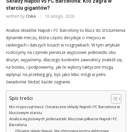
Składy Napoli vs FC Barcelona: Kto zagra w
starciu gigantów?
written by
Oska
10 lutego, 2026
Analiza składów Napoli i FC Barcelony to klucz do zrozumienia
dynamiki meczu, która często decyduje o miejscu w
rankingach i dalszych losach w rozgrywkach. W tym artykule
rozłożymy na czynniki pierwsze wyjściowe jedenastki obu
drużyn, wyjaśnimy, dlaczego konkretni zawodnicy znaleźli się
na boisku, i podpowiemy, jak te wybory taktyczne mogą
wpłynąć na przebieg gry, byś jako kibic mógł w pełni
świadomie śledzić każde zagranie.
Spis treści
Kto rozpoczął mecz: Ostateczne składy Napoli i FC Barcelona w
kluczowym starciu
Analiza wyjściowych jedenastek: Kluczowi piłkarze Napoli i FC
Barcelona
Oficjalne składy Napoli: Siła ofensywna kontra defensywa