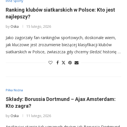
Inne Sporty
Ranking klubów siatkarskich w Polsce: Kto jest
najlepszy?
by
Oska
15 lutego, 2026
Jako zagorzały fan rankingów sportowych, doskonale wiem,
jak kluczowe jest zrozumienie bieżącej klasyfikacji klubów
siatkarskich w Polsce, zwłaszcza gdy chcemy śledzić historię …
Piłka Nożna
Składy: Borussia Dortmund – Ajax Amsterdam:
Kto zagra?
by
Oska
11 lutego, 2026
Analizując starcie tak uznanych drużyn jak Borussia Dortmund