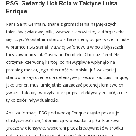
PSG: Gwiazdy i Ich Rola w Taktyce Luisa
Enrique
Paris Saint-Germain, znane z gromadzenia największych
talentów światowej piłki, zawsze stanowi siłę, z którą trzeba
się liczyć. W ostatnim starciu z Bayernem, od pierwszej minuty
w bramce PSG stanął Matwiej Safonow, a w polu błyszczeli
tacy zawodnicy jak Ousmane Dembélé. Chociaż Dembélé
otrzymał czerwoną kartkę, co niewątpliwie wpłynęło na
przebieg meczu, jego obecność na boisku już wcześniej
stanowiła zagrożenie dla defensywy przeciwnika. Luis Enrique,
jako trener, musi umiejętnie zarządzać potencjałem swoich
gwiazd, tak aby tworzyły one spójny i efektywny zespół, a nie
tylko zbiór indywidualności.
Analiza formacji PSG pod wodzą Enrique często pokazuje
elastyczność i chęć dominacji w posiadaniu piłki. Kluczowi
gracze w ofensywie, wspierani przez kreatywność w środku
pola, mają za zadanie przełamywać defensywę rywala.