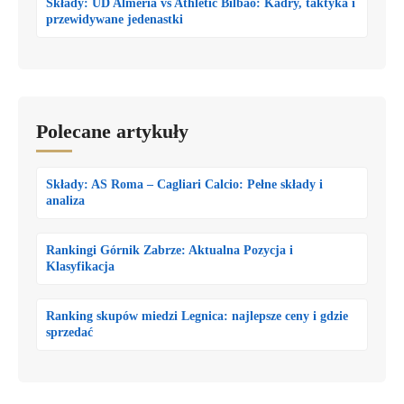
Składy: UD Almería vs Athletic Bilbao: Kadry, taktyka i
przewidywane jedenastki
Polecane artykuły
Składy: AS Roma – Cagliari Calcio: Pełne składy i
analiza
Rankingi Górnik Zabrze: Aktualna Pozycja i
Klasyfikacja
Ranking skupów miedzi Legnica: najlepsze ceny i gdzie
sprzedać