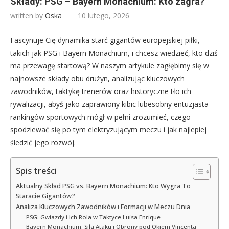
Składy: PSG – Bayern Monachium: Kto zagra?
written by
Oska
10 lutego, 2026
Fascynuje Cię dynamika starć gigantów europejskiej piłki,
takich jak PSG i Bayern Monachium, i chcesz wiedzieć, kto dziś
ma przewagę startową? W naszym artykule zagłębimy się w
najnowsze składy obu drużyn, analizując kluczowych
zawodników, taktykę trenerów oraz historyczne tło ich
rywalizacji, abyś jako zaprawiony kibic lubesobny entuzjasta
rankingów sportowych mógł w pełni zrozumieć, czego
spodziewać się po tym elektryzującym meczu i jak najlepiej
śledzić jego rozwój.
Spis treści
Aktualny Skład PSG vs. Bayern Monachium: Kto Wygra To
Staracie Gigantów?
Analiza Kluczowych Zawodników i Formacji w Meczu Dnia
PSG: Gwiazdy i Ich Rola w Taktyce Luisa Enrique
Bayern Monachium: Siła Ataku i Obrony pod Okiem Vincenta