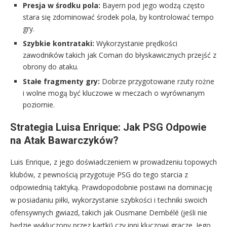
Presja w środku pola:
Bayern pod jego wodzą często
stara się zdominować środek pola, by kontrolować tempo
gry.
Szybkie kontrataki:
Wykorzystanie prędkości
zawodników takich jak Coman do błyskawicznych przejść z
obrony do ataku.
Stałe fragmenty gry:
Dobrze przygotowane rzuty rożne
i wolne mogą być kluczowe w meczach o wyrównanym
poziomie.
Strategia Luisa Enrique: Jak PSG Odpowie
na Atak Bawarczyków?
Luis Enrique, z jego doświadczeniem w prowadzeniu topowych
klubów, z pewnością przygotuje PSG do tego starcia z
odpowiednią taktyką. Prawdopodobnie postawi na dominację
w posiadaniu piłki, wykorzystanie szybkości i techniki swoich
ofensywnych gwiazd, takich jak Ousmane Dembélé (jeśli nie
będzie wykluczony przez kartki) czy inni kluczowi gracze. Jego