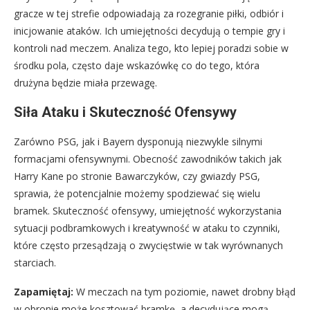
gracze w tej strefie odpowiadają za rozegranie piłki, odbiór i
inicjowanie ataków. Ich umiejętności decydują o tempie gry i
kontroli nad meczem. Analiza tego, kto lepiej poradzi sobie w
środku pola, często daje wskazówkę co do tego, która
drużyna będzie miała przewagę.
Siła Ataku i Skuteczność Ofensywy
Zarówno PSG, jak i Bayern dysponują niezwykle silnymi
formacjami ofensywnymi. Obecność zawodników takich jak
Harry Kane po stronie Bawarczyków, czy gwiazdy PSG,
sprawia, że potencjalnie możemy spodziewać się wielu
bramek. Skuteczność ofensywy, umiejętność wykorzystania
sytuacji podbramkowych i kreatywność w ataku to czynniki,
które często przesądzają o zwycięstwie w tak wyrównanych
starciach.
Zapamiętaj:
W meczach na tym poziomie, nawet drobny błąd
w obronie może kosztować bramkę, a decydujące mogą