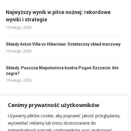
Najwyższy wynik w piłce nożnej: rekordowe
wyniki i strategie
10 lutego, 2026
Składy Aston Villa vs Hibernian: Ostateczny skład meczowy
10 lutego, 2026
Składy: Puszcza Niepołomice kontra Pogoń Szczecin: kto
zagra?
10 lutego, 2026
Składy: Omonia Nikozja – Legia Warszawa: Kto zagra?
Cenimy prywatność użytkowników
10 lutego, 2026
Używamy plików cookie, aby poprawić jakość przeglądania,
Składy Fiorentina – Spezia: Wyjściowe jedenastki i analiza
wyświetlać reklamy lub treści dostosowane do
10 lutego, 2026
indywidualnych potrzeb użytkowników oraz analizować