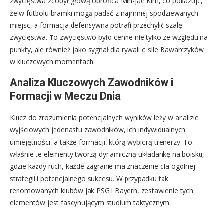
zwycięstwa zdobył głową obrońca Min-jae Kim, co pokazuje,
że w futbolu bramki mogą padać z najmniej spodziewanych
miejsc, a formacja defensywna potrafi przechylić szalę
zwycięstwa. To zwycięstwo było cenne nie tylko ze względu na
punkty, ale również jako sygnał dla rywali o sile Bawarczyków
w kluczowych momentach.
Analiza Kluczowych Zawodników i
Formacji w Meczu Dnia
Klucz do zrozumienia potencjalnych wyników leży w analizie
wyjściowych jedenastu zawodników, ich indywidualnych
umiejętności, a także formacji, którą wybiorą trenerzy. To
właśnie te elementy tworzą dynamiczną układankę na boisku,
gdzie każdy ruch, każde zagranie ma znaczenie dla ogólnej
strategii i potencjalnego sukcesu. W przypadku tak
renomowanych klubów jak PSG i Bayern, zestawienie tych
elementów jest fascynującym studium taktycznym.