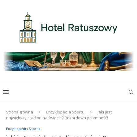
Strona główna
Encyklopedia Sportu
jaki jest
największy stadion na świecie? Rekordowa pojemność!
Encyklopedia Sportu