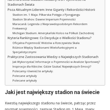
Stadionach Świata
Poza Aktualnym Liderem: Inne Giganty i Rekordziści Historii
Stadion im. 1 Maja: Piłkarska Potęga z Pjongjangu
Stadion Strahov: Dawne Imperium Pojemności
Maracanã: Legenda z Nieprawdopodobnym Rekordem
Frekwencji
Michigan Stadium: Amerykański Kolos na Półkuli Zachodniej
Kryteria Rankingowe: Co Decyduje o Wielkości Stadionu?
Oficjalna Pojemność Widzów a Rzeczywista Skala
Różnice Między Stadionami Wielofunkcyjnymi a
Specjalistycznymi
Praktyczne Zastosowania Wiedzy o Największych Stadionach
Jak Wykorzystać Informacje o Pojemności w Analizie Sportowej?
Inspiracja dla Kibiców: Gdzie Szukać Największych Emocji?
Polecamy również te artykuły:
Polecane artykuły
Polecane artykuły
Jaki jest największy stadion na świecie
Kwestią największego stadionu na świecie, patrząc przez
pryzmat pojemności, zajmuje Stadion im. 1 Maja, znany