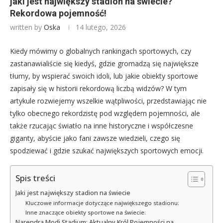
jaki jest największy stadion na świecie?
Rekordowa pojemność!
written by
Oska
14 lutego, 2026
Kiedy mówimy o globalnych rankingach sportowych, czy
zastanawialiście się kiedyś, gdzie gromadzą się największe
tłumy, by wspierać swoich idoli, lub jakie obiekty sportowe
zapisały się w historii rekordową liczbą widzów? W tym
artykule rozwiejemy wszelkie wątpliwości, przedstawiając nie
tylko obecnego rekordzistę pod względem pojemności, ale
także rzucając światło na inne historyczne i współczesne
giganty, abyście jako fani zawsze wiedzieli, czego się
spodziewać i gdzie szukać największych sportowych emocji.
Spis treści
Jaki jest największy stadion na świecie
Kluczowe informacje dotyczące największego stadionu:
Inne znaczące obiekty sportowe na świecie:
Narendra Modi Stadium: Aktualny Król Pojemności na