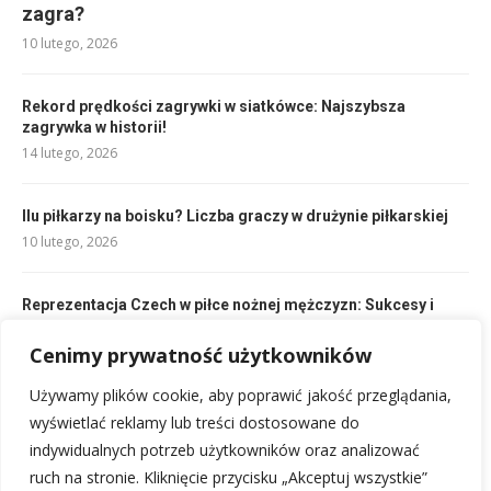
zagra?
10 lutego, 2026
Rekord prędkości zagrywki w siatkówce: Najszybsza
zagrywka w historii!
14 lutego, 2026
Ilu piłkarzy na boisku? Liczba graczy w drużynie piłkarskiej
10 lutego, 2026
Reprezentacja Czech w piłce nożnej mężczyzn: Sukcesy i
historia
Cenimy prywatność użytkowników
18 lutego, 2026
Używamy plików cookie, aby poprawić jakość przeglądania,
Rodzaje zagrywek w siatkówce: Kompletny przewodnik
wyświetlać reklamy lub treści dostosowane do
14 lutego, 2026
indywidualnych potrzeb użytkowników oraz analizować
ruch na stronie. Kliknięcie przycisku „Akceptuj wszystkie”