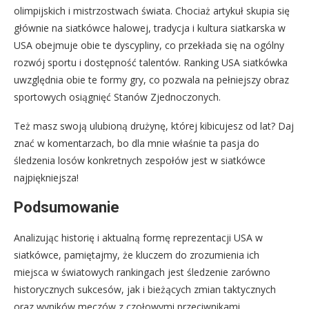
olimpijskich i mistrzostwach świata. Chociaż artykuł skupia się
głównie na siatkówce halowej, tradycja i kultura siatkarska w
USA obejmuje obie te dyscypliny, co przekłada się na ogólny
rozwój sportu i dostępność talentów. Ranking USA siatkówka
uwzględnia obie te formy gry, co pozwala na pełniejszy obraz
sportowych osiągnięć Stanów Zjednoczonych.
Też masz swoją ulubioną drużynę, której kibicujesz od lat? Daj
znać w komentarzach, bo dla mnie właśnie ta pasja do
śledzenia losów konkretnych zespołów jest w siatkówce
najpiękniejsza!
Podsumowanie
Analizując historię i aktualną formę reprezentacji USA w
siatkówce, pamiętajmy, że kluczem do zrozumienia ich
miejsca w światowych rankingach jest śledzenie zarówno
historycznych sukcesów, jak i bieżących zmian taktycznych
oraz wyników meczów z czołowymi przeciwnikami.