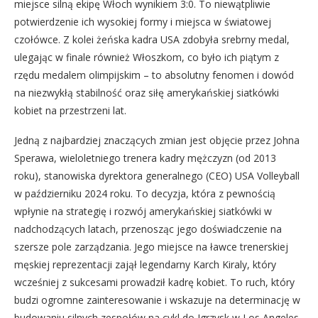
miejsce silną ekipę Włoch wynikiem 3:0. To niewątpliwie
potwierdzenie ich wysokiej formy i miejsca w światowej
czołówce. Z kolei żeńska kadra USA zdobyła srebrny medal,
ulegając w finale również Włoszkom, co było ich piątym z
rzędu medalem olimpijskim – to absolutny fenomen i dowód
na niezwykłą stabilność oraz siłę amerykańskiej siatkówki
kobiet na przestrzeni lat.
Jedną z najbardziej znaczących zmian jest objęcie przez Johna
Sperawa, wieloletniego trenera kadry mężczyzn (od 2013
roku), stanowiska dyrektora generalnego (CEO) USA Volleyball
w październiku 2024 roku. To decyzja, która z pewnością
wpłynie na strategię i rozwój amerykańskiej siatkówki w
nadchodzących latach, przenosząc jego doświadczenie na
szersze pole zarządzania. Jego miejsce na ławce trenerskiej
męskiej reprezentacji zajął legendarny Karch Kiraly, który
wcześniej z sukcesami prowadził kadrę kobiet. To ruch, który
budzi ogromne zainteresowanie i wskazuje na determinację w
budowaniu silnych zespołów na cykl do Igrzysk w Los Angeles