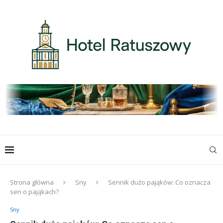
Strona główna
Sny
Sennik dużo pająków: Co oznacza
sen o pająkach?
Sny