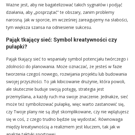
Ważne jest, aby nie bagatelizować takich sygnałów i podjąć
działania, aby „posprzątać” te obszary, zanim problemy
narosną. Jak w sporcie, im wcześniej zareagujemy na słabości,
tym większa szansa na odniesienie sukcesu.
Pająk tkający sieć: Symbol kreatywności czy
pułapki?
Pająk tkający sieć to wspaniały symbol potencjału twórczego i
zdolności do planowania. Może oznaczać, że jesteś w fazie
tworzenia czegoś nowego, rozwijania projektu lub budowania
swojej przyszłości. To jak kibicowanie drużynie, która powoli,
ale skutecznie buduje swoją potęgę, strategia jest
przemyślana, a każdy ruch ma swoje znaczenie. Jednakże, sieć
może też symbolizować pułapkę, więc warto zastanowić się,
czy Twoje plany nie są zbyt skomplikowane, czy nie wplątujesz
się w coś, z czego trudno będzie się wydostać. Równowaga
między kreatywnością a realizmem jest kluczem, tak jak w
analizie taktyki sportowej.