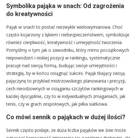
Symbolika pająka w snach: Od zagrożenia
do kreatywności
Pająk w snach to postać niezwykle wielowymiarowa. Choć
często kojarzony z lękiem i niebezpieczeństwem, symbolizuje
również cierpliwość, kreatywność i umiejętność tworzenia.
Pomyślmy o tym jak o zawodniku, który mimo początkowych
niepowodzeń i niskiej pozycji w rankingu, systematycznie
pracuje nad swoją formą, budując swoje umiejętności i
strategię, by w końcu osiągnąć sukces. Pająk tkający swoją
pajęczynę to przykład mistrzowskiego planowania i precyzji,
cech nieodzownych w osiąganiu szczytów rankingowych w
każdej dyscyplinie, czy to w indywidualnych zmaganiach, jak
tenis, czy w grach zespołowych, jak piłka siatkowa.
Co mówi sennik o pająkach w dużej ilości?
Sennik często podaje, że duża liczba pająków we śnie może
oznaczać konieczność zmierzenia się z wieloma drobnymi, ale