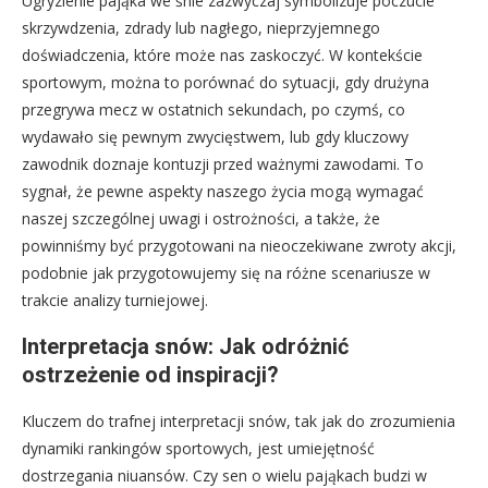
Ugryzienie pająka we śnie zazwyczaj symbolizuje poczucie
skrzywdzenia, zdrady lub nagłego, nieprzyjemnego
doświadczenia, które może nas zaskoczyć. W kontekście
sportowym, można to porównać do sytuacji, gdy drużyna
przegrywa mecz w ostatnich sekundach, po czymś, co
wydawało się pewnym zwycięstwem, lub gdy kluczowy
zawodnik doznaje kontuzji przed ważnymi zawodami. To
sygnał, że pewne aspekty naszego życia mogą wymagać
naszej szczególnej uwagi i ostrożności, a także, że
powinniśmy być przygotowani na nieoczekiwane zwroty akcji,
podobnie jak przygotowujemy się na różne scenariusze w
trakcie analizy turniejowej.
Interpretacja snów: Jak odróżnić
ostrzeżenie od inspiracji?
Kluczem do trafnej interpretacji snów, tak jak do zrozumienia
dynamiki rankingów sportowych, jest umiejętność
dostrzegania niuansów. Czy sen o wielu pająkach budzi w