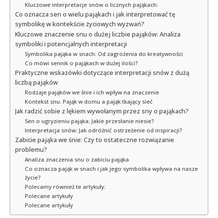
Kluczowe interpretacje snów o licznych pająkach:
Co oznacza sen o wielu pająkach i jak interpretować tę
symbolikę w kontekście życiowych wyzwań?
Kluczowe znaczenie snu o dużej liczbie pająków: Analiza
symboliki i potencjalnych interpretacji
Symbolika pająka w snach: Od zagrożenia do kreatywności
Co mówi sennik o pająkach w dużej ilości?
Praktyczne wskazówki dotyczące interpretacji snów z dużą
liczbą pająków
Rodzaje pająków we śnie i ich wpływ na znaczenie
Kontekst snu: Pająk w domu a pająk tkający sieć
Jak radzić sobie z lękiem wywołanym przez sny o pająkach?
Sen o ugryzieniu pająka: Jakie przesłanie niesie?
Interpretacja snów: Jak odróżnić ostrzeżenie od inspiracji?
Zabicie pająka we śnie: Czy to ostateczne rozwiązanie
problemu?
Analiza znaczenia snu o zabiciu pająka
Co oznacza pająk w snach i jak jego symbolika wpływa na nasze
życie?
Polecamy również te artykuły:
Polecane artykuły
Polecane artykuły