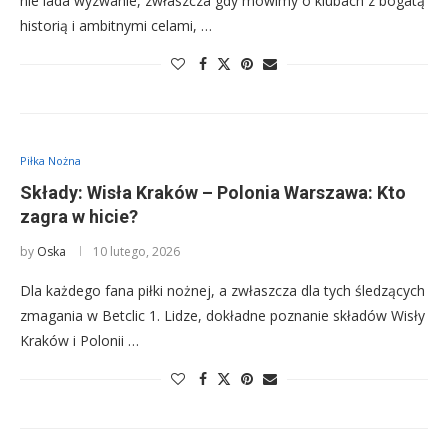
nie lada wyzwanie, zwłaszcza gdy mówimy o klubach z bogatą
historią i ambitnymi celami, …
Piłka Nożna
Składy: Wisła Kraków – Polonia Warszawa: Kto
zagra w hicie?
by
Oska
10 lutego, 2026
Dla każdego fana piłki nożnej, a zwłaszcza dla tych śledzących
zmagania w Betclic 1. Lidze, dokładne poznanie składów Wisły
Kraków i Polonii …