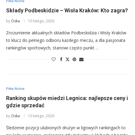
Piłka Nożna
Składy Podbeskidzie – Wisła Kraków: Kto zagra?
by
Oska
10 lutego, 2026
Zrozumienie aktualnych składów Podbeskidzia i Wisły Kraków
to klucz do pełnego odbioru każdego meczu, a dla pasjonata
rankingów sportowych, stanowi często punkt …
Piłka Nożna
Ranking skupów miedzi Legnica: najlepsze ceny i
gdzie sprzedać
by
Oska
10 lutego, 2026
Śledzenie pozycji ulubionych drużyn w ligowych rankingach to