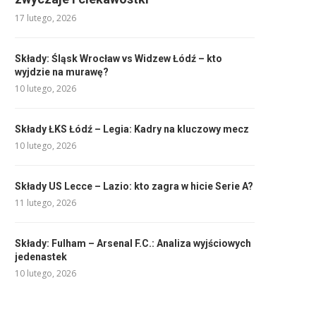
17 lutego, 2026
Składy: Śląsk Wrocław vs Widzew Łódź – kto
wyjdzie na murawę?
10 lutego, 2026
Składy ŁKS Łódź – Legia: Kadry na kluczowy mecz
10 lutego, 2026
Składy US Lecce – Lazio: kto zagra w hicie Serie A?
11 lutego, 2026
Składy: Fulham – Arsenal F.C.: Analiza wyjściowych
jedenastek
10 lutego, 2026