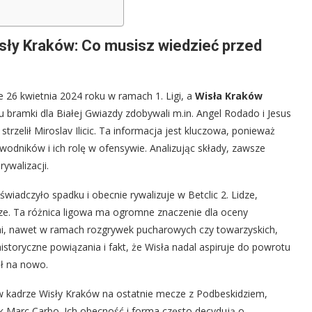
sły Kraków: Co musisz wiedzieć przed
e 26 kwietnia 2024 roku w ramach 1. Ligi, a
Wisła Kraków
 bramki dla Białej Gwiazdy zdobywali m.in. Angel Rodado i Jesus
rzelił Miroslav Ilicic. Ta informacja jest kluczowa, ponieważ
odników i ich rolę w ofensywie. Analizując składy, zawsze
ywalizacji.
wiadczyło spadku i obecnie rywalizuje w Betclic 2. Lidze,
ze. Ta różnica ligowa ma ogromne znaczenie dla oceny
mi, nawet w ramach rozgrywek pucharowych czy towarzyskich,
toryczne powiązania i fakt, że Wisła nadal aspiruje do powrotu
ół na nowo.
w kadrze Wisły Kraków na ostatnie mecze z Podbeskidziem,
ik Marc Carbo. Ich obecność i forma często decydują o