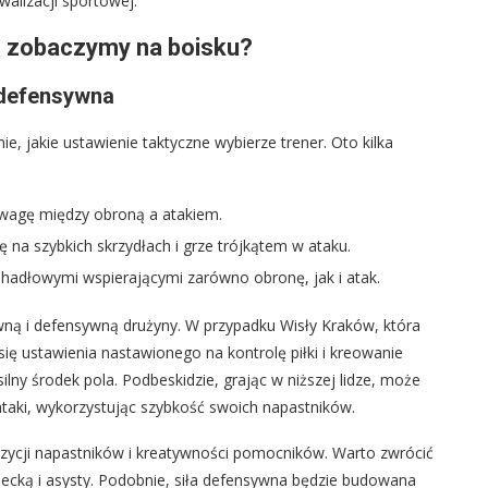
walizacji sportowej.
Co zobaczymy na boisku?
/defensywna
e, jakie ustawienie taktyczne wybierze trener. Oto kilka
owagę między obroną a atakiem.
ę na szybkich skrzydłach i grze trójkątem w ataku.
hadłowymi wspierającymi zarówno obronę, jak i atak.
ną i defensywną drużyny. W przypadku Wisły Kraków, która
ię ustawienia nastawionego na kontrolę piłki i kreowanie
ilny środek pola. Podbeskidzie, grając w niższej lidze, może
taki, wykorzystując szybkość swoich napastników.
zycji napastników i kreatywności pomocników. Warto zwrócić
lecką i asysty. Podobnie, siła defensywna będzie budowana