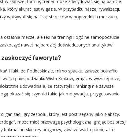
jest w słabszej formie, trener może zdecydować się na bardziej
, który akurat jest w gazie. W przypadku naszej rywalizacji,
rzy wpisywali się na listę strzelców w poprzednich meczach,
na ostatnie mecze, ale też na treningi i ogólne samopoczucie
i zaskoczyć nawet najbardziej doświadczonych analityków!
 zaskoczyć faworyta?
ań i fakt, że Podbeskidzie, mimo spadku, zawsze potrafiło
żliwością niespodzianki. Wisła Kraków, grając w wyższej lidze,
okrotnie udowadniała, że statystyki i rankingi nie zawsze
ogą okazać się czynniki takie jak motywacja, przygotowanie
 organizacji gry zespołu, który jest postrzegany jako słabszy.
derdoga”, może mieć przewagę psychologiczną, grając bez presji
ypy bukmacherskie czy prognozy, zawsze warto pamiętać o