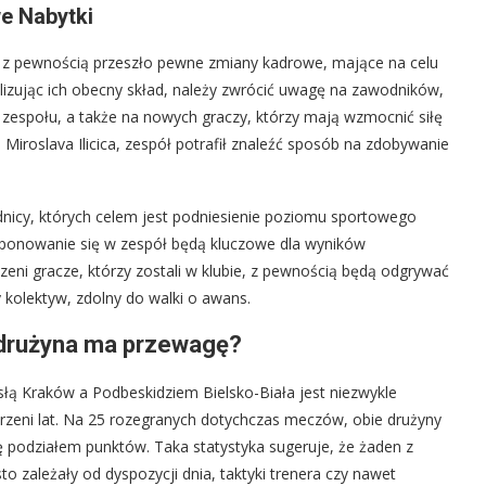
we Nabytki
ała z pewnością przeszło pewne zmiany kadrowe, mające na celu
lizując ich obecny skład, należy zwrócić uwagę na zawodników,
n zespołu, a także na nowych graczy, którzy mają wzmocnić siłę
 Miroslava Ilicica, zespół potrafił znaleźć sposób na zdobywanie
nicy, których celem jest podniesienie poziomu sportowego
omponowanie się w zespół będą kluczowe dla wyników
ni gracze, którzy zostali w klubie, z pewnością będą odgrywać
kolektyw, zdolny do walki o awans.
a drużyna ma przewagę?
łą Kraków a Podbeskidziem Bielsko-Biała jest niezwykle
trzeni lat. Na 25 rozegranych dotychczas meczów, obie drużyny
 podziałem punktów. Taka statystyka sugeruje, że żaden z
to zależały od dyspozycji dnia, taktyki trenera czy nawet