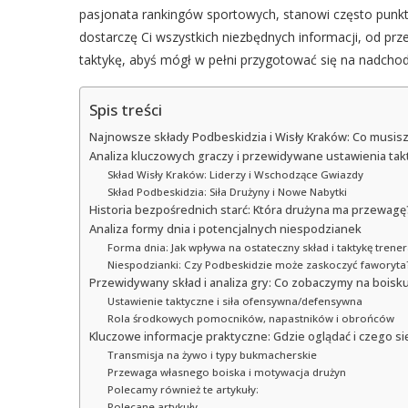
pasjonata rankingów sportowych, stanowi często punkt 
dostarczę Ci wszystkich niezbędnych informacji, od pr
taktykę, abyś mógł w pełni przygotować się na nadchod
Spis treści
Najnowsze składy Podbeskidzia i Wisły Kraków: Co musi
Analiza kluczowych graczy i przewidywane ustawienia ta
Skład Wisły Kraków: Liderzy i Wschodzące Gwiazdy
Skład Podbeskidzia: Siła Drużyny i Nowe Nabytki
Historia bezpośrednich starć: Która drużyna ma przewagę
Analiza formy dnia i potencjalnych niespodzianek
Forma dnia: Jak wpływa na ostateczny skład i taktykę trener
Niespodzianki: Czy Podbeskidzie może zaskoczyć faworyta
Przewidywany skład i analiza gry: Co zobaczymy na boisk
Ustawienie taktyczne i siła ofensywna/defensywna
Rola środkowych pomocników, napastników i obrońców
Kluczowe informacje praktyczne: Gdzie oglądać i czego s
Transmisja na żywo i typy bukmacherskie
Przewaga własnego boiska i motywacja drużyn
Polecamy również te artykuły:
Polecane artykuły