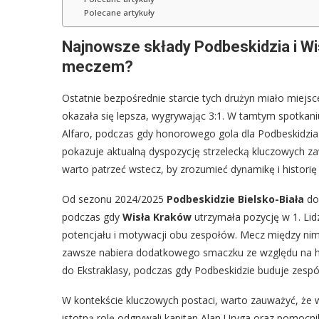
Polecane artykuły
Najnowsze składy Podbeskidzia i Wi
meczem?
Ostatnie bezpośrednie starcie tych drużyn miało miejsc
okazała się lepsza, wygrywając 3:1. W tamtym spotkaniu
Alfaro, podczas gdy honorowego gola dla Podbeskidzia st
pokazuje aktualną dyspozycję strzelecką kluczowych zaw
warto patrzeć wstecz, by zrozumieć dynamikę i historię r
Od sezonu 2024/2025
Podbeskidzie Bielsko-Biała
doś
podczas gdy
Wisła Kraków
utrzymała pozycję w 1. Lid
potencjału i motywacji obu zespołów. Mecz między ni
zawsze nabiera dodatkowego smaczku ze względu na his
do Ekstraklasy, podczas gdy Podbeskidzie buduje zesp
W kontekście kluczowych postaci, warto zauważyć, że 
istotną rolę odgrywali kapitan Alan Uryga oraz pomocn