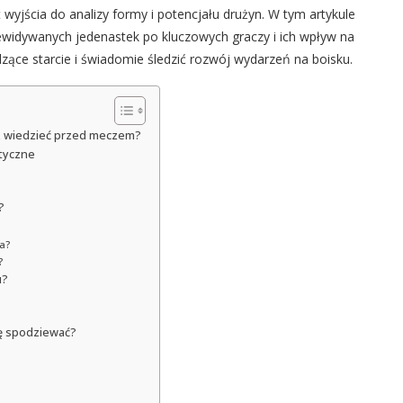
wyjścia do analizy formy i potencjału drużyn. W tym artykule
zewidywanych jedenastek po kluczowych graczy i ich wpływ na
zące starcie i świadomie śledzić rozwój wydarzeń na boisku.
sz wiedzieć przed meczem?
ktyczne
?
a?
?
u?
ię spodziewać?