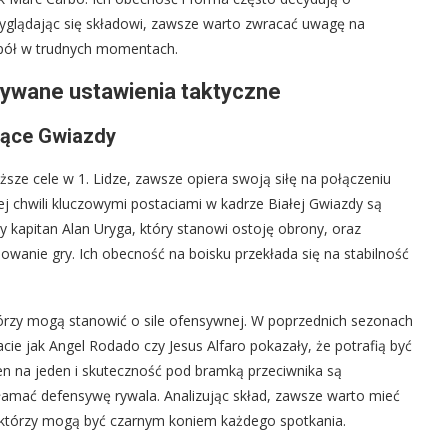
rzyglądając się składowi, zawsze warto zwracać uwagę na
spół w trudnych momentach.
dywane ustawienia taktyczne
zące Gwiazdy
ższe cele w 1. Lidze, zawsze opiera swoją siłę na połączeniu
 chwili kluczowymi postaciami w kadrze Białej Gwiazdy są
 kapitan Alan Uryga, który stanowi ostoję obrony, oraz
wanie gry. Ich obecność na boisku przekłada się na stabilność
órzy mogą stanowić o sile ofensywnej. W poprzednich sezonach
cie jak Angel Rodado czy Jesus Alfaro pokazały, że potrafią być
en na jeden i skuteczność pod bramką przeciwnika są
łamać defensywę rywala. Analizując skład, zawsze warto mieć
 którzy mogą być czarnym koniem każdego spotkania.