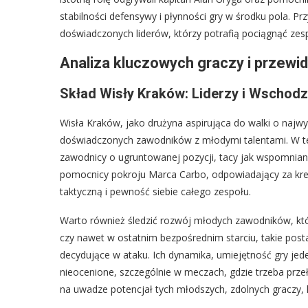
stabilności defensywy i płynności gry w środku pola. P
doświadczonych liderów, którzy potrafią pociągnąć ze
Analiza kluczowych graczy i przewi
Skład Wisły Kraków: Liderzy i Wschod
Wisła Kraków, jako drużyna aspirująca do walki o najwy
doświadczonych zawodników z młodymi talentami. W tej
zawodnicy o ugruntowanej pozycji, tacy jak wspomniany
pomocnicy pokroju Marca Carbo, odpowiadający za kreo
taktyczną i pewność siebie całego zespołu.
Warto również śledzić rozwój młodych zawodników, kt
czy nawet w ostatnim bezpośrednim starciu, takie posta
decydujące w ataku. Ich dynamika, umiejętność gry jed
nieocenione, szczególnie w meczach, gdzie trzeba prze
na uwadze potencjał tych młodszych, zdolnych graczy,