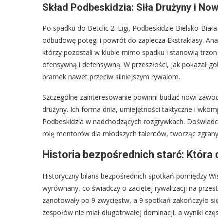
Skład Podbeskidzia: Siła Drużyny i No
Po spadku do Betclic 2. Ligi, Podbeskidzie Bielsko-Bi
odbudowę potęgi i powrót do zaplecza Ekstraklasy. Ana
którzy pozostali w klubie mimo spadku i stanowią trzo
ofensywną i defensywną. W przeszłości, jak pokazał gol
bramek nawet przeciw silniejszym rywalom.
Szczególne zainteresowanie powinni budzić nowi zawod
drużyny. Ich forma dnia, umiejętności taktyczne i wk
Podbeskidzia w nadchodzących rozgrywkach. Doświadcze
rolę mentorów dla młodszych talentów, tworząc zgrany 
Historia bezpośrednich starć: Któr
Historyczny bilans bezpośrednich spotkań pomiędzy Wis
wyrównany, co świadczy o zaciętej rywalizacji na przes
zanotowały po 9 zwycięstw, a 9 spotkań zakończyło się
zespołów nie miał długotrwałej dominacji, a wyniki częs