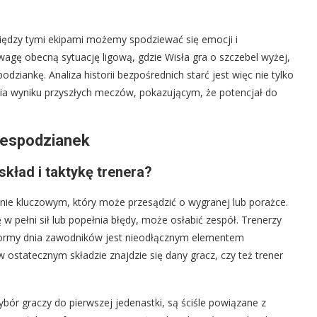
ędzy tymi ekipami możemy spodziewać się emocji i
agę obecną sytuację ligową, gdzie Wisła gra o szczebel wyżej,
odziankę. Analiza historii bezpośrednich starć jest więc nie tylko
a wyniku przyszłych meczów, pokazującym, że potencjał do
niespodzianek
kład i taktykę trenera?
nie kluczowym, który może przesądzić o wygranej lub porażce.
ę w pełni sił lub popełnia błędy, może osłabić zespół. Trenerzy
 formy dnia zawodników jest nieodłącznym elementem
 ostatecznym składzie znajdzie się dany gracz, czy też trener
ybór graczy do pierwszej jedenastki, są ściśle powiązane z