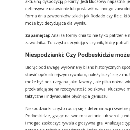
aktualną dyspozycją piłkarzy. Jeśli kluczowy napastnik 
defensywne ustawienie lub postawić na innego zawodnika
forma dnia zawodników takich jak Rodado czy Ilicic, któ
może być decydująca dla wyniku.
Zapamiętaj:
Analiza formy dnia to nie tylko patrzenie 
zawodnika. To często decydujący czynnik, który potraf
Niespodzianki: Czy Podbeskidzie może
Biorąc pod uwagę wyrównany bilans historycznych spotk
stawić opór silniejszym rywalom, należy liczyć się z mo
może być postrzegana jako faworyt, ale piłka nożna wiel
przekładają się na rzeczywistość boiskową. Kluczowe m
taktyczne i indywidualne błyśnięcia geniuszu.
Niespodzianki często rodzą się z determinacji i świetnej
Podbeskidzie, grając na swoim stadionie lub w roli „un
i mogąc zaskoczyć rywala agresywną grą. Analizując t