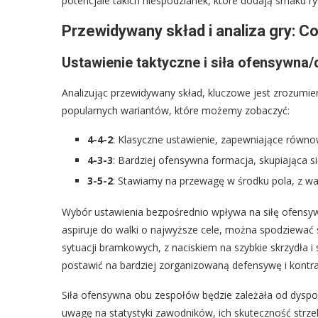
potencjale takich niespodzianek, które dodają smaku ry
Przewidywany skład i analiza gry: 
Ustawienie taktyczne i siła ofensywna
Analizując przewidywany skład, kluczowe jest zrozumieni
popularnych wariantów, które możemy zobaczyć:
4-4-2
: Klasyczne ustawienie, zapewniające równ
4-3-3
: Bardziej ofensywna formacja, skupiająca si
3-5-2
: Stawiamy na przewagę w środku pola, z wa
Wybór ustawienia bezpośrednio wpływa na siłę ofensyw
aspiruje do walki o najwyższe cele, można spodziewać s
sytuacji bramkowych, z naciskiem na szybkie skrzydła i s
postawić na bardziej zorganizowaną defensywę i kontra
Siła ofensywna obu zespołów będzie zależała od dyspo
uwagę na statystyki zawodników, ich skuteczność strze