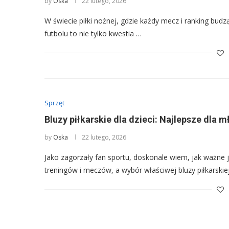
by
Oska
22 lutego, 2026
W świecie piłki nożnej, gdzie każdy mecz i ranking bu
futbolu to nie tylko kwestia …
Sprzęt
Bluzy piłkarskie dla dzieci: Najlepsze dla
by
Oska
22 lutego, 2026
Jako zagorzały fan sportu, doskonale wiem, jak ważn
treningów i meczów, a wybór właściwej bluzy piłkarskie