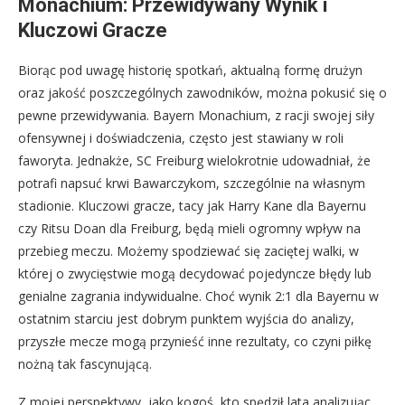
Monachium: Przewidywany Wynik i
Kluczowi Gracze
Biorąc pod uwagę historię spotkań, aktualną formę drużyn
oraz jakość poszczególnych zawodników, można pokusić się o
pewne przewidywania. Bayern Monachium, z racji swojej siły
ofensywnej i doświadczenia, często jest stawiany w roli
faworyta. Jednakże, SC Freiburg wielokrotnie udowadniał, że
potrafi napsuć krwi Bawarczykom, szczególnie na własnym
stadionie. Kluczowi gracze, tacy jak Harry Kane dla Bayernu
czy Ritsu Doan dla Freiburg, będą mieli ogromny wpływ na
przebieg meczu. Możemy spodziewać się zaciętej walki, w
której o zwycięstwie mogą decydować pojedyncze błędy lub
genialne zagrania indywidualne. Choć wynik 2:1 dla Bayernu w
ostatnim starciu jest dobrym punktem wyjścia do analizy,
przyszłe mecze mogą przynieść inne rezultaty, co czyni piłkę
nożną tak fascynującą.
Z mojej perspektywy, jako kogoś, kto spędził lata analizując