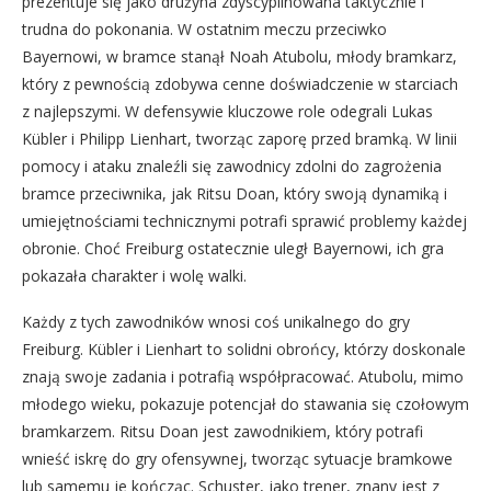
prezentuje się jako drużyna zdyscyplinowana taktycznie i
trudna do pokonania. W ostatnim meczu przeciwko
Bayernowi, w bramce stanął Noah Atubolu, młody bramkarz,
który z pewnością zdobywa cenne doświadczenie w starciach
z najlepszymi. W defensywie kluczowe role odegrali Lukas
Kübler i Philipp Lienhart, tworząc zaporę przed bramką. W linii
pomocy i ataku znaleźli się zawodnicy zdolni do zagrożenia
bramce przeciwnika, jak Ritsu Doan, który swoją dynamiką i
umiejętnościami technicznymi potrafi sprawić problemy każdej
obronie. Choć Freiburg ostatecznie uległ Bayernowi, ich gra
pokazała charakter i wolę walki.
Każdy z tych zawodników wnosi coś unikalnego do gry
Freiburg. Kübler i Lienhart to solidni obrońcy, którzy doskonale
znają swoje zadania i potrafią współpracować. Atubolu, mimo
młodego wieku, pokazuje potencjał do stawania się czołowym
bramkarzem. Ritsu Doan jest zawodnikiem, który potrafi
wnieść iskrę do gry ofensywnej, tworząc sytuacje bramkowe
lub samemu je kończąc. Schuster, jako trener, znany jest z