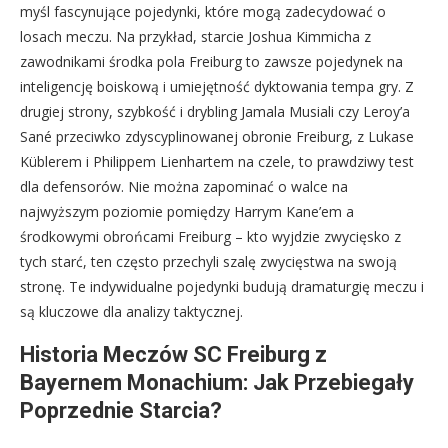
myśl fascynujące pojedynki, które mogą zadecydować o
losach meczu. Na przykład, starcie Joshua Kimmicha z
zawodnikami środka pola Freiburg to zawsze pojedynek na
inteligencję boiskową i umiejętność dyktowania tempa gry. Z
drugiej strony, szybkość i drybling Jamala Musiali czy Leroy’a
Sané przeciwko zdyscyplinowanej obronie Freiburg, z Lukase
Küblerem i Philippem Lienhartem na czele, to prawdziwy test
dla defensorów. Nie można zapominać o walce na
najwyższym poziomie pomiędzy Harrym Kane’em a
środkowymi obrońcami Freiburg – kto wyjdzie zwycięsko z
tych starć, ten często przechyli szalę zwycięstwa na swoją
stronę. Te indywidualne pojedynki budują dramaturgię meczu i
są kluczowe dla analizy taktycznej.
Historia Meczów SC Freiburg z
Bayernem Monachium: Jak Przebiegały
Poprzednie Starcia?