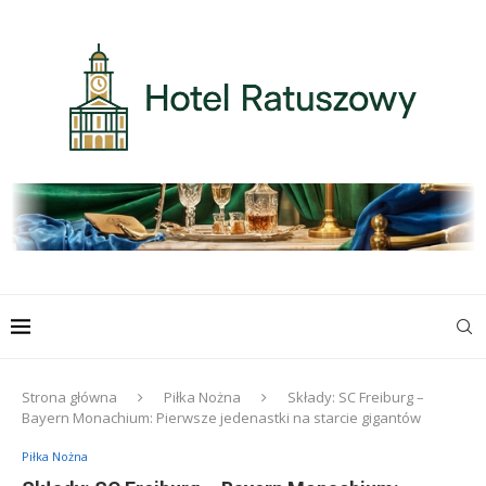
Strona główna
Piłka Nożna
Składy: SC Freiburg –
Bayern Monachium: Pierwsze jedenastki na starcie gigantów
Piłka Nożna