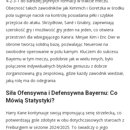
4-2-3-1 do bardziej płynnych formacji w trakcie meczu.
Obecność takich zawodników jak Kimmich i Goretzka w środku
pola sugeruje nacisk na kontrolę posiadania piłki i szybkie
przejścia do ataku. Skrzydłowi, Sané i Gnabry, zapewniają
szerokość gry i możliwość gry jeden na jeden, co otwiera
przestrzeń dla wbiegającego Kane’a. Minjae Kim i Eric Dier w
obronie tworzą solidną bazę, pozwalając Neuerowi na
swobodne operowanie w polu karnym. Kluczem do sukcesu
Bayernu w tym meczu, podobnie jak w wielu innych, było
połączenie indywidualnych błysków geniuszu z dobrze
zorganizowaną grą zespołową, gdzie każdy zawodnik wiedział,
jaką rolę ma do odegrania.
Siła Ofensywna i Defensywna Bayernu: Co
Mówią Statystyki?
Harry Kane kontynuuje swoją imponującą serię strzelecką, co
potwierdzają gole zdobyte w obu dotychczasowych starciach z
Freiburgiem w sezonie 2024/2025. To świadczy o jego