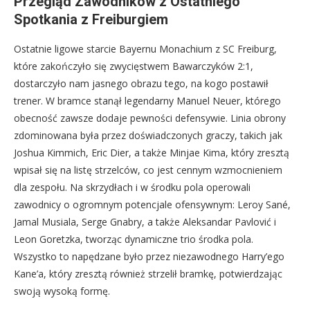
Przegląd Zawodników z Ostatniego
Spotkania z Freiburgiem
Ostatnie ligowe starcie Bayernu Monachium z SC Freiburg,
które zakończyło się zwycięstwem Bawarczyków 2:1,
dostarczyło nam jasnego obrazu tego, na kogo postawił
trener. W bramce stanął legendarny Manuel Neuer, którego
obecność zawsze dodaje pewności defensywie. Linia obrony
zdominowana była przez doświadczonych graczy, takich jak
Joshua Kimmich, Eric Dier, a także Minjae Kima, który zresztą
wpisał się na listę strzelców, co jest cennym wzmocnieniem
dla zespołu. Na skrzydłach i w środku pola operowali
zawodnicy o ogromnym potencjale ofensywnym: Leroy Sané,
Jamal Musiala, Serge Gnabry, a także Aleksandar Pavlović i
Leon Goretzka, tworząc dynamiczne trio środka pola.
Wszystko to napędzane było przez niezawodnego Harry’ego
Kane’a, który zresztą również strzelił bramkę, potwierdzając
swoją wysoką formę.