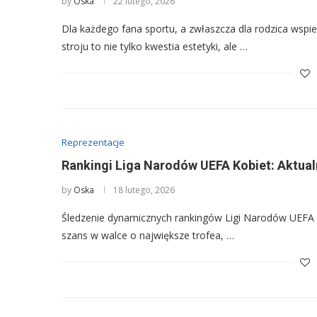
by
Oska
22 lutego, 2026
Dla każdego fana sportu, a zwłaszcza dla rodzica wspi
stroju to nie tylko kwestia estetyki, ale …
Reprezentacje
Rankingi Liga Narodów UEFA Kobiet: Aktual
by
Oska
18 lutego, 2026
Śledzenie dynamicznych rankingów Ligi Narodów UEFA Kob
szans w walce o największe trofea, …