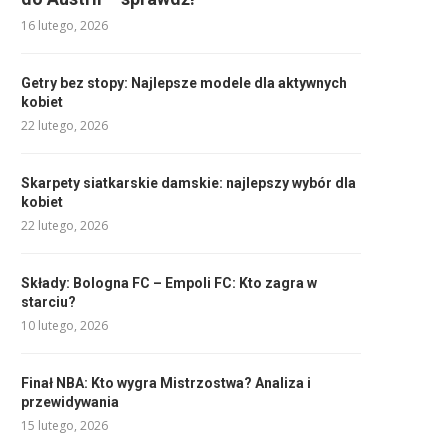
16 lutego, 2026
Getry bez stopy: Najlepsze modele dla aktywnych
kobiet
22 lutego, 2026
Skarpety siatkarskie damskie: najlepszy wybór dla
kobiet
22 lutego, 2026
Składy: Bologna FC – Empoli FC: Kto zagra w
starciu?
10 lutego, 2026
Finał NBA: Kto wygra Mistrzostwa? Analiza i
przewidywania
15 lutego, 2026