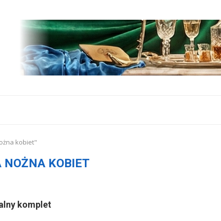
nożna kobiet"
A NOŻNA KOBIET
ealny komplet