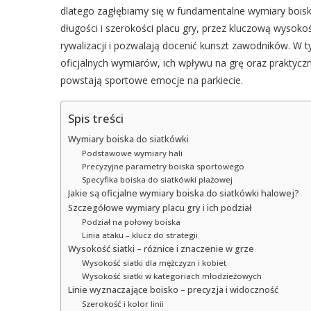
dlatego zagłębiamy się w fundamentalne wymiary boiska
długości i szerokości placu gry, przez kluczową wysokość
rywalizacji i pozwalają docenić kunszt zawodników. W 
oficjalnych wymiarów, ich wpływu na grę oraz praktyczn
powstają sportowe emocje na parkiecie.
Spis treści
Wymiary boiska do siatkówki
Podstawowe wymiary hali
Precyzyjne parametry boiska sportowego
Specyfika boiska do siatkówki plażowej
Jakie są oficjalne wymiary boiska do siatkówki halowej?
Szczegółowe wymiary placu gry i ich podział
Podział na połowy boiska
Linia ataku – klucz do strategii
Wysokość siatki – różnice i znaczenie w grze
Wysokość siatki dla mężczyzn i kobiet
Wysokość siatki w kategoriach młodzieżowych
Linie wyznaczające boisko – precyzja i widoczność
Szerokość i kolor linii