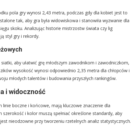
dku pola gry wynosi 2,43 metra, podczas gdy dla kobiet jest to
stalone tak, aby gra była widowiskowa i stanowiła wyzwanie dla
ięgu skoku. Analizując historie mistrzostw świata czy lig
styl gry i rekordy.
ieżowych
 siatki, aby ułatwić grę młodszym zawodnikom i zawodniczkom,
dzików wysokość wynosi odpowiednio 2,35 metra dla chłopców i
woju młodych talentów i budowania przyszłych rankingów.
ja i widoczność
m linie boczne i końcowe, mają kluczowe znaczenie dla
ch szerokość i kolor muszą spełniać określone standardy, aby
jest nieodzowne przy tworzeniu rzetelnych analiz statystycznych.