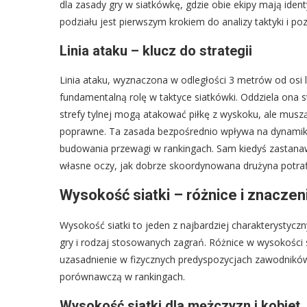
dla zasady gry w siatkówkę, gdzie obie ekipy mają ide
podziału jest pierwszym krokiem do analizy taktyki i po
Linia ataku – klucz do strategii
Linia ataku, wyznaczona w odległości 3 metrów od osi 
fundamentalną rolę w taktyce siatkówki. Oddziela ona st
strefy tylnej mogą atakować piłkę z wyskoku, ale muszą 
poprawne. Ta zasada bezpośrednio wpływa na dynamikę 
budowania przewagi w rankingach. Sam kiedyś zastanawi
własne oczy, jak dobrze skoordynowana drużyna potraf
Wysokość siatki – różnice i znaczen
Wysokość siatki to jeden z najbardziej charakterystyc
gry i rodzaj stosowanych zagrań. Różnice w wysokości
uzasadnienie w fizycznych predyspozycjach zawodników i 
porównawczą w rankingach.
Wysokość siatki dla mężczyzn i kobiet