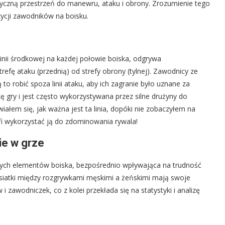
ntyczną przestrzeń do manewru, ataku i obrony. Zrozumienie tego
zycji zawodników na boisku.
linii środkowej na każdej połowie boiska, odgrywa
refę ataku (przednią) od strefy obrony (tylnej). Zawodnicy ze
to robić spoza linii ataku, aby ich zagranie było uznane za
gry i jest często wykorzystywana przez silne drużyny do
ałem się, jak ważna jest ta linia, dopóki nie zobaczyłem na
i wykorzystać ją do zdominowania rywala!
ie w grze
znych elementów boiska, bezpośrednio wpływająca na trudność
 siatki między rozgrywkami męskimi a żeńskimi mają swoje
zawodniczek, co z kolei przekłada się na statystyki i analizę