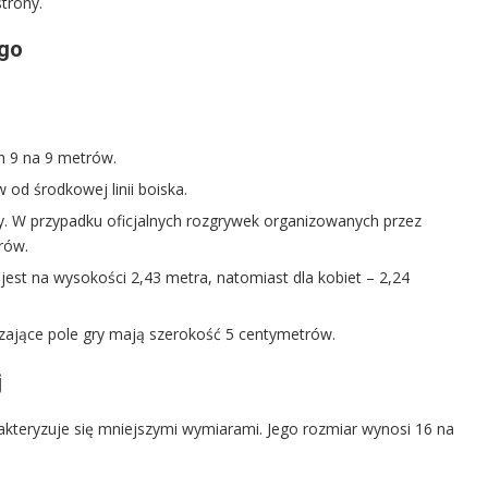
trony.
ego
h 9 na 9 metrów.
od środkowej linii boiska.
y. W przypadku oficjalnych rozgrywek organizowanych przez
rów.
jest na wysokości 2,43 metra, natomiast dla kobiet – 2,24
aczające pole gry mają szerokość 5 centymetrów.
j
kteryzuje się mniejszymi wymiarami. Jego rozmiar wynosi 16 na