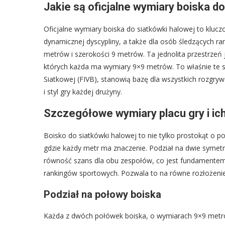
Jakie są oficjalne wymiary boiska d
Oficjalne wymiary boiska do siatkówki halowej to kluczo
dynamicznej dyscypliny, a także dla osób śledzących ran
metrów i szerokości 9 metrów. Ta jednolita przestrzeń 
których każda ma wymiary 9×9 metrów. To właśnie te s
Siatkowej (FIVB), stanowią bazę dla wszystkich rozgryw
i styl gry każdej drużyny.
Szczegółowe wymiary placu gry i ich
Boisko do siatkówki halowej to nie tylko prostokąt o 
gdzie każdy metr ma znaczenie. Podział na dwie symet
równość szans dla obu zespołów, co jest fundamentem 
rankingów sportowych. Pozwala to na równe rozłożenie si
Podział na połowy boiska
Każda z dwóch połówek boiska, o wymiarach 9×9 metrów,