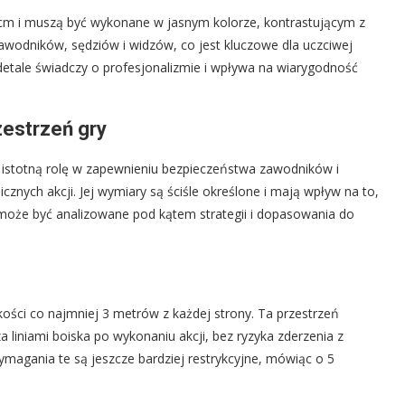
 cm i muszą być wykonane w jasnym kolorze, kontrastującym z
awodników, sędziów i widzów, co jest kluczowe dla uczciwej
e detale świadczy o profesjonalizmie i wpływa na wiarygodność
zestrzeń gry
 istotną rolę w zapewnieniu bezpieczeństwa zawodników i
znych akcji. Jej wymiary są ściśle określone i mają wpływ na to,
 może być analizowane pod kątem strategii i dopasowania do
ości co najmniej 3 metrów z każdej strony. Ta przestrzeń
liniami boiska po wykonaniu akcji, bez ryzyka zderzenia z
gania te są jeszcze bardziej restrykcyjne, mówiąc o 5