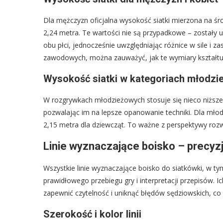
Dla mężczyzn oficjalna wysokość siatki mierzona na śro
2,24 metra. Te wartości nie są przypadkowe – zostały u
obu płci, jednocześnie uwzględniając różnice w sile i zas
zawodowych, można zauważyć, jak te wymiary kształtują 
Wysokość siatki w kategoriach młodz
W rozgrywkach młodzieżowych stosuje się nieco niższe
pozwalając im na lepsze opanowanie techniki. Dla mło
2,15 metra dla dziewcząt. To ważne z perspektywy roz
Linie wyznaczające boisko – precyz
Wszystkie linie wyznaczające boisko do siatkówki, w ty
prawidłowego przebiegu gry i interpretacji przepisów. I
zapewnić czytelność i uniknąć błędów sędziowskich, co 
Szerokość i kolor linii