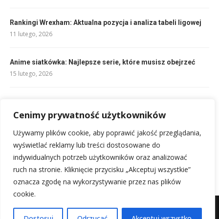
Rankingi Wrexham: Aktualna pozycja i analiza tabeli ligowej
11 lutego, 2026
Anime siatkówka: Najlepsze serie, które musisz obejrzeć
15 lutego, 2026
Rankingi Benfica: Aktualna pozycja i analiza formy
Cenimy prywatność użytkowników
10 lutego, 2026
Używamy plików cookie, aby poprawić jakość przeglądania,
Składy: Al-Hilal – Al Hazm: Kto dziś zagra?
wyświetlać reklamy lub treści dostosowane do
11 lutego, 2026
indywidualnych potrzeb użytkowników oraz analizować
ruch na stronie. Kliknięcie przycisku „Akceptuj wszystkie”
oznacza zgodę na wykorzystywanie przez nas plików
cookie.
Mapa witryny
Kontakt z nami
Dostosuj
Odrzucać
Akceptuj wszystko