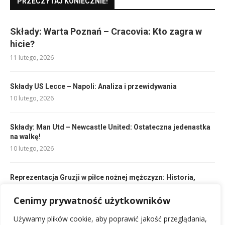
PRZECZYTAJ KONIECZNIE!
Składy: Warta Poznań – Cracovia: Kto zagra w
hicie?
11 lutego, 2026
Składy US Lecce – Napoli: Analiza i przewidywania
10 lutego, 2026
Składy: Man Utd – Newcastle United: Ostateczna jedenastka
na walkę!
10 lutego, 2026
Reprezentacja Gruzji w piłce nożnej mężczyzn: Historia,
Sukcesy, Kadra
Cenimy prywatność użytkowników
18 lutego, 2026
Używamy plików cookie, aby poprawić jakość przeglądania,