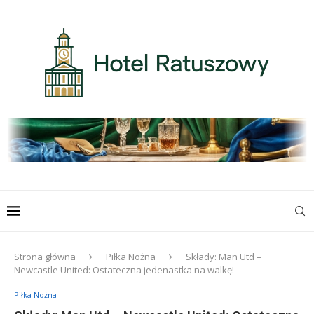
Strona główna
Piłka Nożna
Składy: Man Utd –
Newcastle United: Ostateczna jedenastka na walkę!
Piłka Nożna