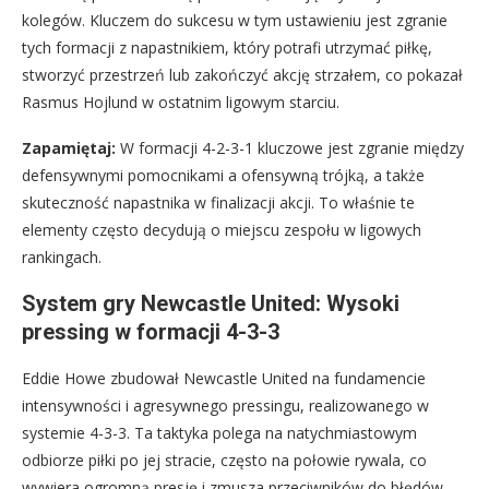
kolegów. Kluczem do sukcesu w tym ustawieniu jest zgranie
tych formacji z napastnikiem, który potrafi utrzymać piłkę,
stworzyć przestrzeń lub zakończyć akcję strzałem, co pokazał
Rasmus Hojlund w ostatnim ligowym starciu.
Zapamiętaj:
W formacji 4-2-3-1 kluczowe jest zgranie między
defensywnymi pomocnikami a ofensywną trójką, a także
skuteczność napastnika w finalizacji akcji. To właśnie te
elementy często decydują o miejscu zespołu w ligowych
rankingach.
System gry Newcastle United: Wysoki
pressing w formacji 4-3-3
Eddie Howe zbudował Newcastle United na fundamencie
intensywności i agresywnego pressingu, realizowanego w
systemie 4-3-3. Ta taktyka polega na natychmiastowym
odbiorze piłki po jej stracie, często na połowie rywala, co
wywiera ogromną presję i zmusza przeciwników do błędów.