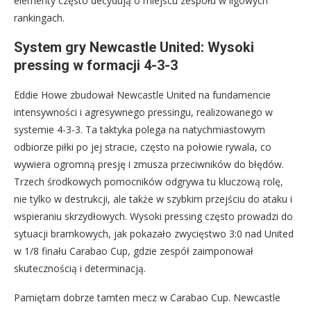
elementy często decydują o miejscu zespołu w ligowych
rankingach.
System gry Newcastle United: Wysoki
pressing w formacji 4-3-3
Eddie Howe zbudował Newcastle United na fundamencie
intensywności i agresywnego pressingu, realizowanego w
systemie 4-3-3. Ta taktyka polega na natychmiastowym
odbiorze piłki po jej stracie, często na połowie rywala, co
wywiera ogromną presję i zmusza przeciwników do błędów.
Trzech środkowych pomocników odgrywa tu kluczową rolę,
nie tylko w destrukcji, ale także w szybkim przejściu do ataku i
wspieraniu skrzydłowych. Wysoki pressing często prowadzi do
sytuacji bramkowych, jak pokazało zwycięstwo 3:0 nad United
w 1/8 finału Carabao Cup, gdzie zespół zaimponował
skutecznością i determinacją.
Pamiętam dobrze tamten mecz w Carabao Cup. Newcastle