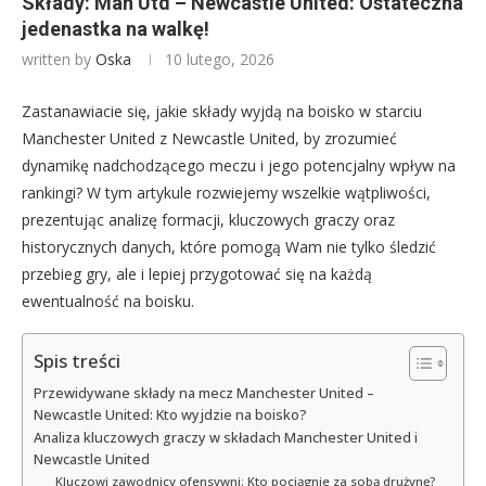
Składy: Man Utd – Newcastle United: Ostateczna
jedenastka na walkę!
written by
Oska
10 lutego, 2026
Zastanawiacie się, jakie składy wyjdą na boisko w starciu
Manchester United z Newcastle United, by zrozumieć
dynamikę nadchodzącego meczu i jego potencjalny wpływ na
rankingi? W tym artykule rozwiejemy wszelkie wątpliwości,
prezentując analizę formacji, kluczowych graczy oraz
historycznych danych, które pomogą Wam nie tylko śledzić
przebieg gry, ale i lepiej przygotować się na każdą
ewentualność na boisku.
Spis treści
Przewidywane składy na mecz Manchester United –
Newcastle United: Kto wyjdzie na boisko?
Analiza kluczowych graczy w składach Manchester United i
Newcastle United
Kluczowi zawodnicy ofensywni: Kto pociągnie za sobą drużynę?