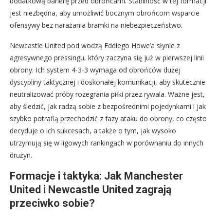
dodatkową barierę przed obrońcami. Stabilność w tej formacji
jest niezbędna, aby umożliwić bocznym obrońcom wsparcie
ofensywy bez narażania bramki na niebezpieczeństwo.
Newcastle United pod wodzą Eddiego Howe’a słynie z
agresywnego pressingu, który zaczyna się już w pierwszej linii
obrony. Ich system 4-3-3 wymaga od obrońców dużej
dyscypliny taktycznej i doskonałej komunikacji, aby skutecznie
neutralizować próby rozegrania piłki przez rywala. Ważne jest,
aby śledzić, jak radzą sobie z bezpośrednimi pojedynkami i jak
szybko potrafią przechodzić z fazy ataku do obrony, co często
decyduje o ich sukcesach, a także o tym, jak wysoko
utrzymują się w ligowych rankingach w porównaniu do innych
drużyn.
Formacje i taktyka: Jak Manchester
United i Newcastle United zagrają
przeciwko sobie?