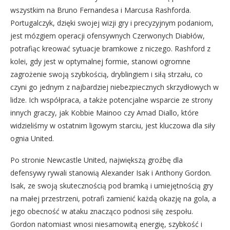
wszystkim na Bruno Fernandesa i Marcusa Rashforda.
Portugalczyk, dzięki swojej wizji gry i precyzyjnym podaniom,
jest mózgiem operacji ofensywnych Czerwonych Diabłów,
potrafiąc kreować sytuacje bramkowe z niczego. Rashford z
kolei, gdy jest w optymalnej formie, stanowi ogromne
zagrożenie swoją szybkością, dryblingiem i siłą strzału, co
czyni go jednym z najbardziej niebezpiecznych skrzydłowych w
lidze. Ich współpraca, a także potencjalne wsparcie ze strony
innych graczy, jak Kobbie Mainoo czy Amad Diallo, które
widzieliśmy w ostatnim ligowym starciu, jest kluczowa dla siły
ognia United.
Po stronie Newcastle United, największą groźbę dla
defensywy rywali stanowią Alexander Isak i Anthony Gordon.
Isak, ze swoją skutecznością pod bramką i umiejętnością gry
na małej przestrzeni, potrafi zamienić każdą okazję na gola, a
jego obecność w ataku znacząco podnosi siłę zespołu.
Gordon natomiast wnosi niesamowitą energię, szybkość i