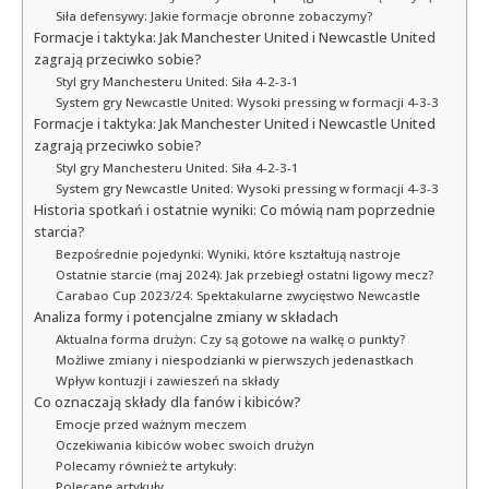
Siła defensywy: Jakie formacje obronne zobaczymy?
Formacje i taktyka: Jak Manchester United i Newcastle United
zagrają przeciwko sobie?
Styl gry Manchesteru United: Siła 4-2-3-1
System gry Newcastle United: Wysoki pressing w formacji 4-3-3
Formacje i taktyka: Jak Manchester United i Newcastle United
zagrają przeciwko sobie?
Styl gry Manchesteru United: Siła 4-2-3-1
System gry Newcastle United: Wysoki pressing w formacji 4-3-3
Historia spotkań i ostatnie wyniki: Co mówią nam poprzednie
starcia?
Bezpośrednie pojedynki: Wyniki, które kształtują nastroje
Ostatnie starcie (maj 2024): Jak przebiegł ostatni ligowy mecz?
Carabao Cup 2023/24: Spektakularne zwycięstwo Newcastle
Analiza formy i potencjalne zmiany w składach
Aktualna forma drużyn: Czy są gotowe na walkę o punkty?
Możliwe zmiany i niespodzianki w pierwszych jedenastkach
Wpływ kontuzji i zawieszeń na składy
Co oznaczają składy dla fanów i kibiców?
Emocje przed ważnym meczem
Oczekiwania kibiców wobec swoich drużyn
Polecamy również te artykuły:
Polecane artykuły