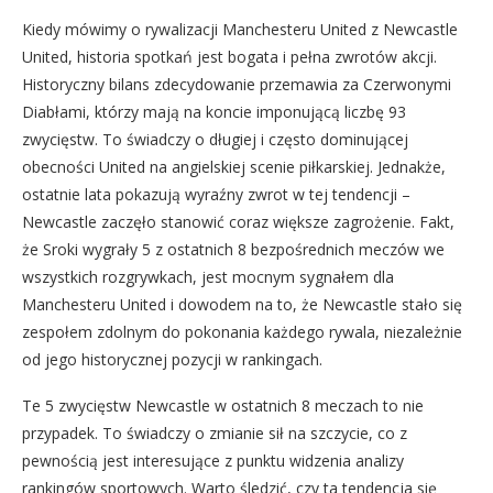
Kiedy mówimy o rywalizacji Manchesteru United z Newcastle
United, historia spotkań jest bogata i pełna zwrotów akcji.
Historyczny bilans zdecydowanie przemawia za Czerwonymi
Diabłami, którzy mają na koncie imponującą liczbę 93
zwycięstw. To świadczy o długiej i często dominującej
obecności United na angielskiej scenie piłkarskiej. Jednakże,
ostatnie lata pokazują wyraźny zwrot w tej tendencji –
Newcastle zaczęło stanowić coraz większe zagrożenie. Fakt,
że Sroki wygrały 5 z ostatnich 8 bezpośrednich meczów we
wszystkich rozgrywkach, jest mocnym sygnałem dla
Manchesteru United i dowodem na to, że Newcastle stało się
zespołem zdolnym do pokonania każdego rywala, niezależnie
od jego historycznej pozycji w rankingach.
Te 5 zwycięstw Newcastle w ostatnich 8 meczach to nie
przypadek. To świadczy o zmianie sił na szczycie, co z
pewnością jest interesujące z punktu widzenia analizy
rankingów sportowych. Warto śledzić, czy ta tendencja się