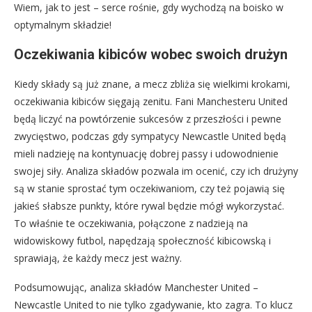
Wiem, jak to jest – serce rośnie, gdy wychodzą na boisko w
optymalnym składzie!
Oczekiwania kibiców wobec swoich drużyn
Kiedy składy są już znane, a mecz zbliża się wielkimi krokami,
oczekiwania kibiców sięgają zenitu. Fani Manchesteru United
będą liczyć na powtórzenie sukcesów z przeszłości i pewne
zwycięstwo, podczas gdy sympatycy Newcastle United będą
mieli nadzieję na kontynuację dobrej passy i udowodnienie
swojej siły. Analiza składów pozwala im ocenić, czy ich drużyny
są w stanie sprostać tym oczekiwaniom, czy też pojawią się
jakieś słabsze punkty, które rywal będzie mógł wykorzystać.
To właśnie te oczekiwania, połączone z nadzieją na
widowiskowy futbol, napędzają społeczność kibicowską i
sprawiają, że każdy mecz jest ważny.
Podsumowując, analiza składów Manchester United –
Newcastle United to nie tylko zgadywanie, kto zagra. To klucz