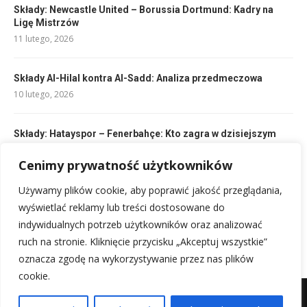
Składy: Newcastle United – Borussia Dortmund: Kadry na
Ligę Mistrzów
11 lutego, 2026
Składy Al-Hilal kontra Al-Sadd: Analiza przedmeczowa
10 lutego, 2026
Składy: Hatayspor – Fenerbahçe: Kto zagra w dzisiejszym
meczu?
Cenimy prywatność użytkowników
10 lutego, 2026
Używamy plików cookie, aby poprawić jakość przeglądania,
Składy: Lech Poznań – Zagłębie Lubin: Kto zagra?
wyświetlać reklamy lub treści dostosowane do
10 lutego, 2026
indywidualnych potrzeb użytkowników oraz analizować
ruch na stronie. Kliknięcie przycisku „Akceptuj wszystkie”
oznacza zgodę na wykorzystywanie przez nas plików
cookie.
Mapa witryny
Kontakt z nami