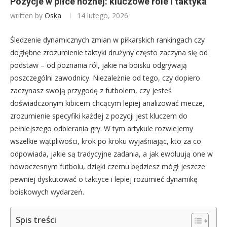
Pozycje w piłce nożnej: kluczowe role i taktyka
written by
Oska
14 lutego, 2026
Śledzenie dynamicznych zmian w piłkarskich rankingach czy
dogłębne zrozumienie taktyki drużyny często zaczyna się od
podstaw – od poznania ról, jakie na boisku odgrywają
poszczególni zawodnicy. Niezależnie od tego, czy dopiero
zaczynasz swoją przygodę z futbolem, czy jesteś
doświadczonym kibicem chcącym lepiej analizować mecze,
zrozumienie specyfiki każdej z pozycji jest kluczem do
pełniejszego odbierania gry. W tym artykule rozwiejemy
wszelkie wątpliwości, krok po kroku wyjaśniając, kto za co
odpowiada, jakie są tradycyjne zadania, a jak ewoluują one w
nowoczesnym futbolu, dzięki czemu będziesz mógł jeszcze
pewniej dyskutować o taktyce i lepiej rozumieć dynamikę
boiskowych wydarzeń.
Spis treści