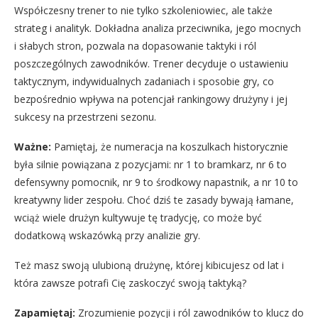
Współczesny trener to nie tylko szkoleniowiec, ale także
strateg i analityk. Dokładna analiza przeciwnika, jego mocnych
i słabych stron, pozwala na dopasowanie taktyki i ról
poszczególnych zawodników. Trener decyduje o ustawieniu
taktycznym, indywidualnych zadaniach i sposobie gry, co
bezpośrednio wpływa na potencjał rankingowy drużyny i jej
sukcesy na przestrzeni sezonu.
Ważne:
Pamiętaj, że numeracja na koszulkach historycznie
była silnie powiązana z pozycjami: nr 1 to bramkarz, nr 6 to
defensywny pomocnik, nr 9 to środkowy napastnik, a nr 10 to
kreatywny lider zespołu. Choć dziś te zasady bywają łamane,
wciąż wiele drużyn kultywuje tę tradycję, co może być
dodatkową wskazówką przy analizie gry.
Też masz swoją ulubioną drużynę, której kibicujesz od lat i
która zawsze potrafi Cię zaskoczyć swoją taktyką?
Zapamiętaj:
Zrozumienie pozycji i ról zawodników to klucz do