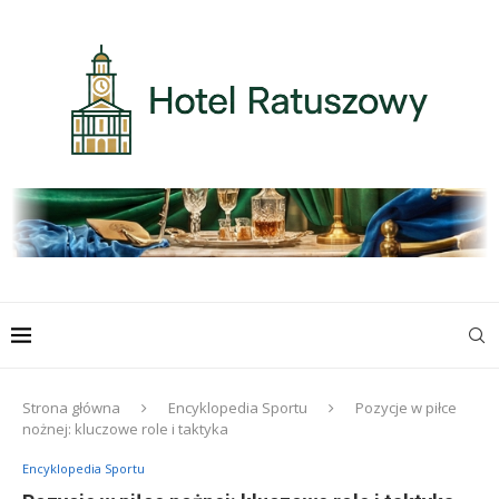
Strona główna
Encyklopedia Sportu
Pozycje w piłce
nożnej: kluczowe role i taktyka
Encyklopedia Sportu