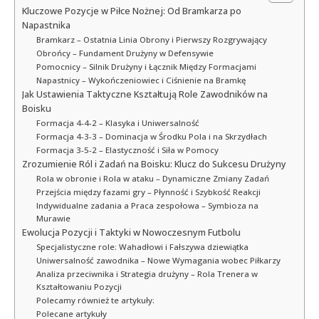
Kluczowe Pozycje w Piłce Nożnej: Od Bramkarza po
Napastnika
Bramkarz – Ostatnia Linia Obrony i Pierwszy Rozgrywający
Obrońcy – Fundament Drużyny w Defensywie
Pomocnicy – Silnik Drużyny i Łącznik Między Formacjami
Napastnicy – Wykończeniowiec i Ciśnienie na Bramkę
Jak Ustawienia Taktyczne Kształtują Role Zawodników na
Boisku
Formacja 4-4-2 – Klasyka i Uniwersalność
Formacja 4-3-3 – Dominacja w Środku Pola i na Skrzydłach
Formacja 3-5-2 – Elastyczność i Siła w Pomocy
Zrozumienie Ról i Zadań na Boisku: Klucz do Sukcesu Drużyny
Rola w obronie i Rola w ataku – Dynamiczne Zmiany Zadań
Przejścia między fazami gry – Płynność i Szybkość Reakcji
Indywidualne zadania a Praca zespołowa – Symbioza na
Murawie
Ewolucja Pozycji i Taktyki w Nowoczesnym Futbolu
Specjalistyczne role: Wahadłowi i Fałszywa dziewiątka
Uniwersalność zawodnika – Nowe Wymagania wobec Piłkarzy
Analiza przeciwnika i Strategia drużyny – Rola Trenera w
Kształtowaniu Pozycji
Polecamy również te artykuły:
Polecane artykuły