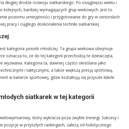
a długiej drodze rozwoju siatkarskiego. Po osiągnięciu wieku i
kolejnych, bardziej wymagających grup wiekowych. Jest to
enie poziomu umiejętności i przygotowanie do gry w seniorskich
ej pracy i ciągłego doskonalenia techniki siatkarskiej.
szej
est kategoria juniorki młodszej. Ta grupa wiekowa obejmuje
ce oznacza to, że do tej kategorii przechodzą te dziewczęta,
we wyzwania. Kategoria ta, dawniej często określana jako
echnicznymi i taktycznymi, a także większą presją sportową,
ent w karierze sportowej, gdzie kształtują się przyszłe liderki
łodych siatkarek w tej kategorii
ielowymiarowy, który wykracza poza zwykłe treningi. Sukcesy i
ie pozycje w przyszłych rankingach, zależą od holistycznego