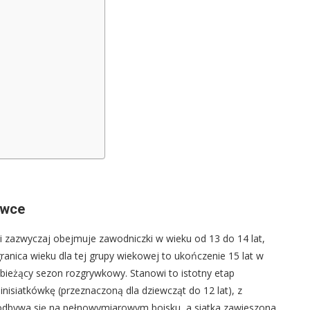
ówce
ki zazwyczaj obejmuje zawodniczki w wieku od 13 do 14 lat,
granica wieku dla tej grupy wiekowej to ukończenie 15 lat w
bieżący sezon rozgrywkowy. Stanowi to istotny etap
inisiatkówkę (przeznaczoną dla dziewcząt do 12 lat), z
e odbywa się na pełnowymiarowym boisku, a siatka zawieszona