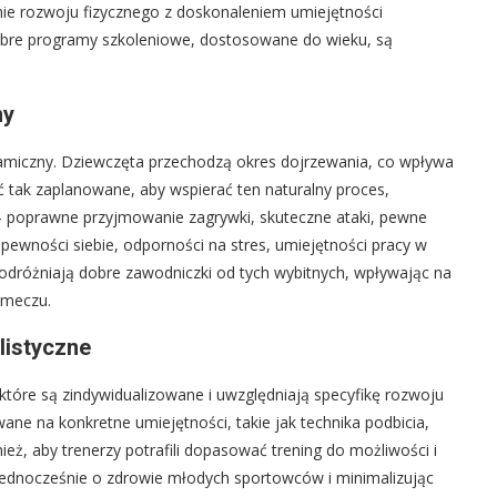
enie rozwoju fizycznego z doskonaleniem umiejętności
obre programy szkoleniowe, dostosowane do wieku, są
ny
namiczny. Dziewczęta przechodzą okres dojrzewania, co wpływa
yć tak zaplanowane, aby wspierać ten naturalny proces,
 – poprawne przyjmowanie zagrywki, skuteczne ataki, pewne
pewności siebie, odporności na stres, umiejętności pracy w
 odróżniają dobre zawodniczki od tych wybitnych, wpływając na
 meczu.
listyczne
które są zindywidualizowane i uwzględniają specyfikę rozwoju
wane na konkretne umiejętności, takie jak technika podbicia,
ież, aby trenerzy potrafili dopasować trening do możliwości i
jednocześnie o zdrowie młodych sportowców i minimalizując