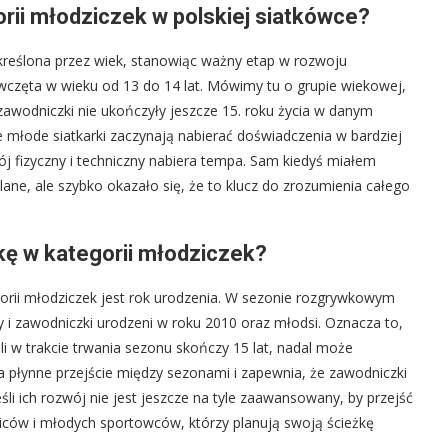
rii młodziczek w polskiej siatkówce?
określona przez wiek, stanowiąc ważny etap w rozwoju
wczęta w wieku od 13 do 14 lat. Mówimy tu o grupie wiekowej,
 zawodniczki nie ukończyły jeszcze 15. roku życia w danym
e młode siatkarki zaczynają nabierać doświadczenia w bardziej
j fizyczny i techniczny nabiera tempa. Sam kiedyś miałem
ane, ale szybko okazało się, że to klucz do zrozumienia całego
kę w kategorii młodziczek?
orii młodziczek jest rok urodzenia. W sezonie rozgrywkowym
y i zawodniczki urodzeni w roku 2010 oraz młodsi. Oznacza to,
śli w trakcie trwania sezonu skończy 15 lat, nadal może
a płynne przejście między sezonami i zapewnia, że zawodniczki
i ich rozwój nie jest jeszcze na tyle zaawansowany, by przejść
odziców i młodych sportowców, którzy planują swoją ścieżkę