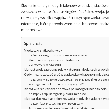
Śledzenie kariery młodych talentów w polskiej siatkówc
zwłaszcza w kontekście rankingów i ścieżek rozwoju, j
rozwiejemy wszelkie wątpliwości dotyczące wieku zawod
informacje, które pozwolą Wam lepiej kibicować, anali
młodzieżowej.
Spis treści
Młodziczki siatkówka wiek
Definicja kategorii młodziczek w siatkówce
Kluczowe cechy kategorii młodziczek
Cel rozwoju w kategorii
Jaki jest wiek zawodniczek w kategorii młodziczek w pols
Kiedy można zacząć grać w siatkówkę w kategorii młodzic
Rozgrywki w sezonie 2024/2025: roczniki kwalifikujące się d
Wymagania wiekowe a przepisy gry PZPS
Jak rozwija się kariera sportowa po kategorii młodziczek?
Następny etap: kategoria juniorki młodszej
Jakie są kluczowe aspekty rozwoju młodych siatkarek w te
Rozwój fizyczny, techniczny i psychiczny
Programy szkoleniowe i treningi specjalistyczne