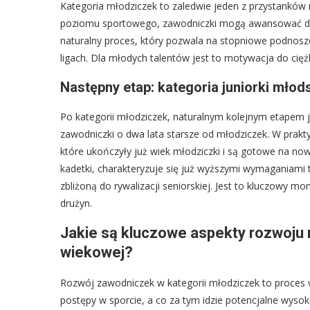
Kategoria młodziczek to zaledwie jeden z przystanków n
poziomu sportowego, zawodniczki mogą awansować do 
naturalny proces, który pozwala na stopniowe podnosz
ligach. Dla młodych talentów jest to motywacja do ciężki
Następny etap: kategoria juniorki młod
Po kategorii młodziczek, naturalnym kolejnym etapem j
zawodniczki o dwa lata starsze od młodziczek. W prakty
które ukończyły już wiek młodziczki i są gotowe na no
kadetki, charakteryzuje się już wyższymi wymaganiami t
zbliżoną do rywalizacji seniorskiej. Jest to kluczowy mom
drużyn.
Jakie są kluczowe aspekty rozwoju m
wiekowej?
Rozwój zawodniczek w kategorii młodziczek to proces w
postępy w sporcie, a co za tym idzie potencjalne wysok