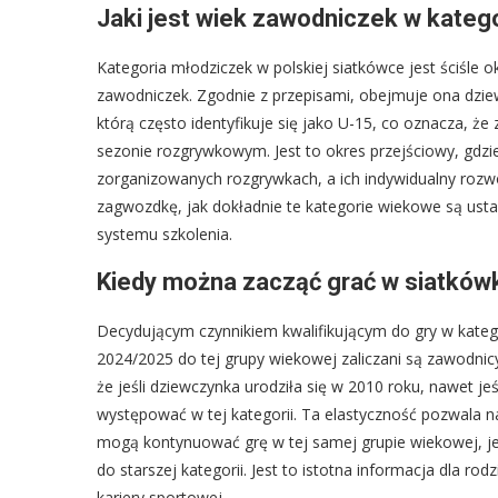
Jaki jest wiek zawodniczek w katego
Kategoria młodziczek w polskiej siatkówce jest ściśle 
zawodniczek. Zgodnie z przepisami, obejmuje ona dzie
którą często identyfikuje się jako U-15, co oznacza, że
sezonie rozgrywkowym. Jest to okres przejściowy, gdzi
zorganizowanych rozgrywkach, a ich indywidualny rozwó
zagwozdkę, jak dokładnie te kategorie wiekowe są ustal
systemu szkolenia.
Kiedy można zacząć grać w siatków
Decydującym czynnikiem kwalifikującym do gry w kateg
2024/2025 do tej grupy wiekowej zaliczani są zawodnic
że jeśli dziewczynka urodziła się w 2010 roku, nawet je
występować w tej kategorii. Ta elastyczność pozwala n
mogą kontynuować grę w tej samej grupie wiekowej, jeśl
do starszej kategorii. Jest to istotna informacja dla r
kariery sportowej.