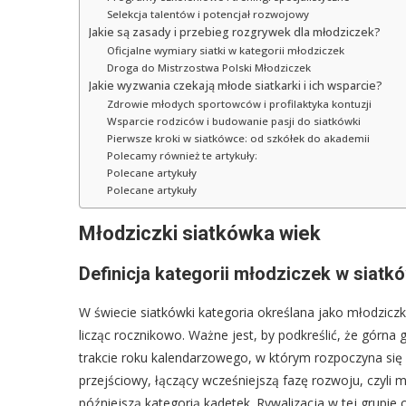
Selekcja talentów i potencjał rozwojowy
Jakie są zasady i przebieg rozgrywek dla młodziczek?
Oficjalne wymiary siatki w kategorii młodziczek
Droga do Mistrzostwa Polski Młodziczek
Jakie wyzwania czekają młode siatkarki i ich wsparcie?
Zdrowie młodych sportowców i profilaktyka kontuzji
Wsparcie rodziców i budowanie pasji do siatkówki
Pierwsze kroki w siatkówce: od szkółek do akademii
Polecamy również te artykuły:
Polecane artykuły
Polecane artykuły
Młodziczki siatkówka wiek
Definicja kategorii młodziczek w siatk
W świecie siatkówki kategoria określana jako młodzicz
licząc rocznikowo. Ważne jest, by podkreślić, że górna 
trakcie roku kalendarzowego, w którym rozpoczyna się 
przejściowy, łączący wcześniejszą fazę rozwoju, czyli m
późniejszą kategorią kadetek. Rywalizacja w tej grupi