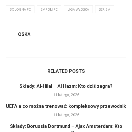
BOLOGNA FC
EMPOLI FC
LIGA WŁOSKA
SERIE A
OSKA
RELATED POSTS
Składy: Al-Hilal – Al Hazm: Kto dziś zagra?
11 lutego, 2026
UEFA a co można trenować: kompleksowy przewodnik
11 lutego, 2026
Składy: Borussia Dortmund – Ajax Amsterdam: Kto