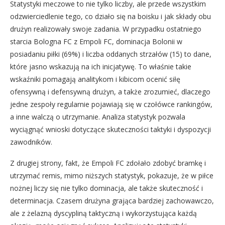
Statystyki meczowe to nie tylko liczby, ale przede wszystkim
odzwierciedlenie tego, co działo się na boisku i jak składy obu
drużyn realizowały swoje zadania. W przypadku ostatniego
starcia Bologna FC z Empoli FC, dominacja Bolonii w
posiadaniu piłki (69%) i liczba oddanych strzałów (15) to dane,
które jasno wskazują na ich inicjatywę. To właśnie takie
wskaźniki pomagają analitykom i kibicom ocenić siłę
ofensywną i defensywną drużyn, a także zrozumieć, dlaczego
jedne zespoły regularnie pojawiają się w czołówce rankingów,
a inne walczą o utrzymanie. Analiza statystyk pozwala
wyciągnąć wnioski dotyczące skuteczności taktyki i dyspozycji
zawodników.
Z drugiej strony, fakt, że Empoli FC zdołało zdobyć bramkę i
utrzymać remis, mimo niższych statystyk, pokazuje, że w piłce
nożnej liczy się nie tylko dominacja, ale także skuteczność i
determinacja. Czasem drużyna grająca bardziej zachowawczo,
ale z żelazną dyscypliną taktyczną i wykorzystująca każdą