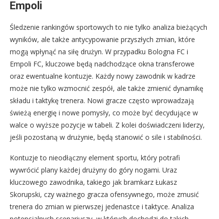
Empoli
Śledzenie rankingów sportowych to nie tylko analiza bieżących
wyników, ale także antycypowanie przyszłych zmian, które
mogą wpłynąć na siłę drużyn. W przypadku Bologna FC i
Empoli FC, kluczowe będą nadchodzące okna transferowe
oraz ewentualne kontuzje. Każdy nowy zawodnik w kadrze
może nie tylko wzmocnić zespół, ale także zmienić dynamikę
składu i taktykę trenera. Nowi gracze często wprowadzają
świeżą energię i nowe pomysły, co może być decydujące w
walce o wyższe pozycje w tabeli. Z kolei doświadczeni liderzy,
jeśli pozostaną w drużynie, będą stanowić o sile i stabilności.
Kontuzje to nieodłączny element sportu, który potrafi
wywrócić plany każdej drużyny do góry nogami. Uraz
kluczowego zawodnika, takiego jak bramkarz Łukasz
Skorupski, czy ważnego gracza ofensywnego, może zmusić
trenera do zmian w pierwszej jedenastce i taktyce. Analiza
potencjalnych scenariuszy, w których dochodzi do takich