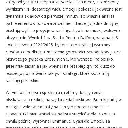
który odbył się 31 sierpnia 2024 roku. Ten mecz, zakończony
wynikiem 1:1, dostarczył wielu emocji i pokazał, jak ważna jest
dynamika składów od pierwszej minuty. To właśnie analiza
tych elementów pozwala zrozumieć, dlaczego jedne drużyny
piastują wyższe pozycje w rankingach, a inne muszą walczyć o
utrzymanie. Wynik 1:1 na Stadio Renato Dall’Ara, w ramach 3.
kolejki sezonu 2024/2025, był efektem szybkiej wymiany
ciosów, co podkreśla znaczenie gotowości zawodników już od
pierwszego gwizdka. Zrozumienie, kto wchodził na boisko,
jakie miał zadania i jak wpłynął na przebieg gry, to klucz do
lepszego pojmowania taktyki i strategii, które kształtują
rankingi piłkarskie.
W tym konkretnym spotkaniu mieliśmy do czynienia z
błyskawiczną reakcją na wydarzenia boiskowe. Bramki padły w
odstępie zaledwie minuty na samym początku meczu –
Giovanni Fabbian wpisał się na listę strzelców dla Bolonii, a
chwilę później wyrównał Emmanuel Gyasi dla Empoli. Ta