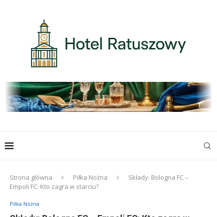
Strona główna
Piłka Nożna
Składy: Bologna FC –
Empoli FC: Kto zagra w starciu?
Piłka Nożna