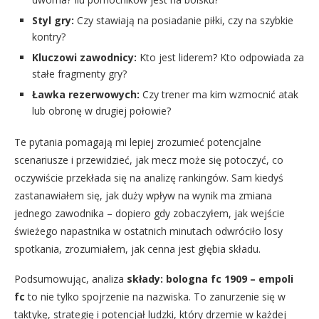
Styl gry:
Czy stawiają na posiadanie piłki, czy na szybkie
kontry?
Kluczowi zawodnicy:
Kto jest liderem? Kto odpowiada za
stałe fragmenty gry?
Ławka rezerwowych:
Czy trener ma kim wzmocnić atak
lub obronę w drugiej połowie?
Te pytania pomagają mi lepiej zrozumieć potencjalne
scenariusze i przewidzieć, jak mecz może się potoczyć, co
oczywiście przekłada się na analizę rankingów. Sam kiedyś
zastanawiałem się, jak duży wpływ na wynik ma zmiana
jednego zawodnika – dopiero gdy zobaczyłem, jak wejście
świeżego napastnika w ostatnich minutach odwróciło losy
spotkania, zrozumiałem, jak cenna jest głębia składu.
Podsumowując, analiza
składy: bologna fc 1909 – empoli
fc
to nie tylko spojrzenie na nazwiska. To zanurzenie się w
taktykę, strategię i potencjał ludzki, który drzemie w każdej