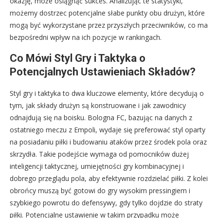
okazję, może osiągnąć sukces. Analizując te statystyki,
możemy dostrzec potencjalne słabe punkty obu drużyn, które
mogą być wykorzystane przez przyszłych przeciwników, co ma
bezpośredni wpływ na ich pozycje w rankingach.
Co Mówi Styl Gry i Taktyka o
Potencjalnych Ustawieniach Składów?
Styl gry i taktyka to dwa kluczowe elementy, które decydują o
tym, jak składy drużyn są konstruowane i jak zawodnicy
odnajdują się na boisku. Bologna FC, bazując na danych z
ostatniego meczu z Empoli, wydaje się preferować styl oparty
na posiadaniu piłki i budowaniu ataków przez środek pola oraz
skrzydła. Takie podejście wymaga od pomocników dużej
inteligencji taktycznej, umiejętności gry kombinacyjnej i
dobrego przeglądu pola, aby efektywnie rozdzielać piłki. Z kolei
obrońcy muszą być gotowi do gry wysokim pressingiem i
szybkiego powrotu do defensywy, gdy tylko dojdzie do straty
piłki. Potencjalne ustawienie w takim przypadku może