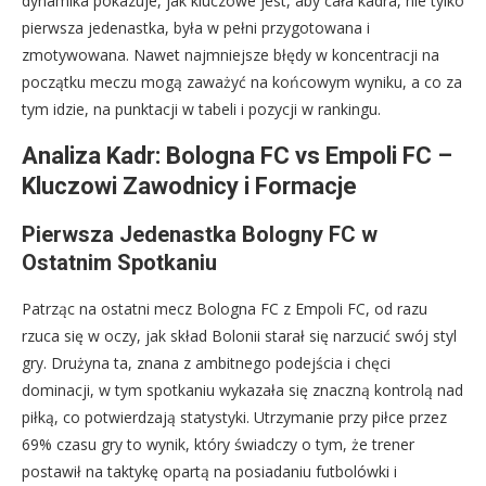
dynamika pokazuje, jak kluczowe jest, aby cała kadra, nie tylko
pierwsza jedenastka, była w pełni przygotowana i
zmotywowana. Nawet najmniejsze błędy w koncentracji na
początku meczu mogą zaważyć na końcowym wyniku, a co za
tym idzie, na punktacji w tabeli i pozycji w rankingu.
Analiza Kadr: Bologna FC vs Empoli FC –
Kluczowi Zawodnicy i Formacje
Pierwsza Jedenastka Bologny FC w
Ostatnim Spotkaniu
Patrząc na ostatni mecz Bologna FC z Empoli FC, od razu
rzuca się w oczy, jak skład Bolonii starał się narzucić swój styl
gry. Drużyna ta, znana z ambitnego podejścia i chęci
dominacji, w tym spotkaniu wykazała się znaczną kontrolą nad
piłką, co potwierdzają statystyki. Utrzymanie przy piłce przez
69% czasu gry to wynik, który świadczy o tym, że trener
postawił na taktykę opartą na posiadaniu futbolówki i