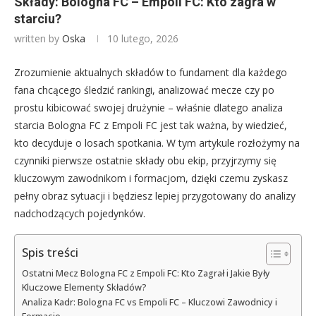
Składy: Bologna FC – Empoli FC: Kto zagra w
starciu?
written by
Oska
10 lutego, 2026
Zrozumienie aktualnych składów to fundament dla każdego
fana chcącego śledzić rankingi, analizować mecze czy po
prostu kibicować swojej drużynie – właśnie dlatego analiza
starcia Bologna FC z Empoli FC jest tak ważna, by wiedzieć,
kto decyduje o losach spotkania. W tym artykule rozłożymy na
czynniki pierwsze ostatnie składy obu ekip, przyjrzymy się
kluczowym zawodnikom i formacjom, dzięki czemu zyskasz
pełny obraz sytuacji i będziesz lepiej przygotowany do analizy
nadchodzących pojedynków.
Spis treści
Ostatni Mecz Bologna FC z Empoli FC: Kto Zagrał i Jakie Były
Kluczowe Elementy Składów?
Analiza Kadr: Bologna FC vs Empoli FC – Kluczowi Zawodnicy i