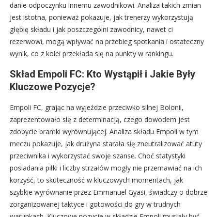
danie odpoczynku innemu zawodnikowi. Analiza takich zmian
jest istotna, ponieważ pokazuje, jak trenerzy wykorzystują
głębię składu i jak poszczególni zawodnicy, nawet ci
rezerwowi, mogą wpływać na przebieg spotkania i ostateczny
wynik, co z kolei przekłada się na punkty w rankingu.
Skład Empoli FC: Kto Wystąpił i Jakie Były
Kluczowe Pozycje?
Empoli FC, grając na wyjeździe przeciwko silnej Bolonii,
zaprezentowało się z determinacją, czego dowodem jest
zdobycie bramki wyrównującej. Analiza składu Empoli w tym
meczu pokazuje, jak drużyna starała się zneutralizować atuty
przeciwnika i wykorzystać swoje szanse. Choć statystyki
posiadania piłki i liczby strzałów mogły nie przemawiać na ich
korzyść, to skuteczność w kluczowych momentach, jak
szybkie wyrównanie przez Emmanuel Gyasi, świadczy o dobrze
zorganizowanej taktyce i gotowości do gry w trudnych
warunkach. Kluczowe pozycje w składzie Empoli musiały być