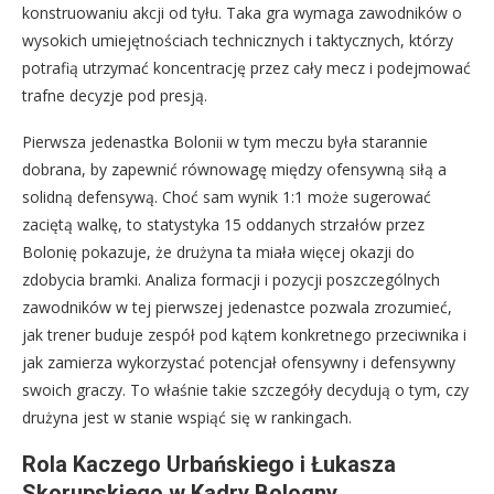
konstruowaniu akcji od tyłu. Taka gra wymaga zawodników o
wysokich umiejętnościach technicznych i taktycznych, którzy
potrafią utrzymać koncentrację przez cały mecz i podejmować
trafne decyzje pod presją.
Pierwsza jedenastka Bolonii w tym meczu była starannie
dobrana, by zapewnić równowagę między ofensywną siłą a
solidną defensywą. Choć sam wynik 1:1 może sugerować
zaciętą walkę, to statystyka 15 oddanych strzałów przez
Bolonię pokazuje, że drużyna ta miała więcej okazji do
zdobycia bramki. Analiza formacji i pozycji poszczególnych
zawodników w tej pierwszej jedenastce pozwala zrozumieć,
jak trener buduje zespół pod kątem konkretnego przeciwnika i
jak zamierza wykorzystać potencjał ofensywny i defensywny
swoich graczy. To właśnie takie szczegóły decydują o tym, czy
drużyna jest w stanie wspiąć się w rankingach.
Rola Kaczego Urbańskiego i Łukasza
Skorupskiego w Kadry Bologny