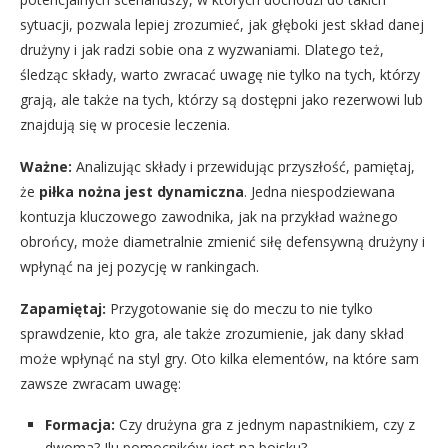
sytuacji, pozwala lepiej zrozumieć, jak głęboki jest skład danej
drużyny i jak radzi sobie ona z wyzwaniami. Dlatego też,
śledząc składy, warto zwracać uwagę nie tylko na tych, którzy
grają, ale także na tych, którzy są dostępni jako rezerwowi lub
znajdują się w procesie leczenia.
Ważne:
Analizując składy i przewidując przyszłość, pamiętaj,
że
piłka nożna jest dynamiczna
. Jedna niespodziewana
kontuzja kluczowego zawodnika, jak na przykład ważnego
obrońcy, może diametralnie zmienić siłę defensywną drużyny i
wpłynąć na jej pozycję w rankingach.
Zapamiętaj:
Przygotowanie się do meczu to nie tylko
sprawdzenie, kto gra, ale także zrozumienie, jak dany skład
może wpłynąć na styl gry. Oto kilka elementów, na które sam
zawsze zwracam uwagę:
Formacja:
Czy drużyna gra z jednym napastnikiem, czy z
dwoma? Ilu pomocników jest na boisku?