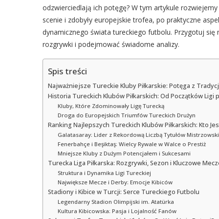
odzwierciedlają ich potęgę? W tym artykule rozwiejemy 
scenie i zdobyły europejskie trofea, po praktyczne aspe
dynamicznego świata tureckiego futbolu. Przygotuj się 
rozgrywki i podejmować świadome analizy.
Spis treści
Najważniejsze Tureckie Kluby Piłkarskie: Potęga z Tradyc
Historia Tureckich Klubów Piłkarskich: Od Początków Ligi 
Kluby, Które Zdominowały Ligę Turecką
Droga do Europejskich Triumfów Tureckich Drużyn
Ranking Najlepszych Tureckich Klubów Piłkarskich: Kto Jes
Galatasaray: Lider z Rekordową Liczbą Tytułów Mistrzowsk
Fenerbahçe i Beşiktaş: Wielcy Rywale w Walce o Prestiż
Mniejsze Kluby z Dużym Potencjałem i Sukcesami
Turecka Liga Piłkarska: Rozgrywki, Sezon i Kluczowe Mecz
Struktura i Dynamika Ligi Tureckiej
Największe Mecze i Derby: Emocje Kibiców
Stadiony i Kibice w Turcji: Serce Tureckiego Futbolu
Legendarny Stadion Olimpijski im. Atatürka
Kultura Kibicowska: Pasja i Lojalność Fanów