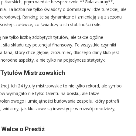
w piłkarskich, prym wiedzie bezsprzecznie **Galatasaray**,
a. Ta liczba nie tylko świadczy o dominacji w lidze tureckiej, ale
arodowej. Rankingi te są dynamiczne i zmieniają się z sezonu
isłej czołówce, co świadczy o ich stabilności i sile.
nie tylko liczbę zdobytych tytułów, ale także ogólne
, siła składu czy potencjał finansowy. Te wszystkie czynniki
Dla fana, który chce głębiej zrozumieć, dlaczego dany klub jest
norodne aspekty, a nie tylko na pojedyncze statystyki.
 Tytułów Mistrzowskich
żnej. Ich 24 tytuły mistrzowskie to nie tylko rekord, ale symbol
ów wymagało nie tylko talentu na boisku, ale także
koleniowego i umiejętności budowania zespołu, który potrafi
ię, widzimy, jak kluczowe są inwestycje w rozwój młodzieży,
 Walce o Prestiż