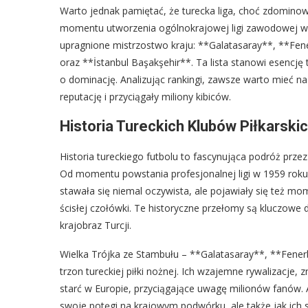
Warto jednak pamiętać, że turecka liga, choć zdominowan
momentu utworzenia ogólnokrajowej ligi zawodowej w 
upragnione mistrzostwo kraju: **Galatasaray**, **Fe
oraz **İstanbul Başakşehir**. Ta lista stanowi esencję 
o dominację. Analizując rankingi, zawsze warto mieć 
reputację i przyciągały miliony kibiców.
Historia Tureckich Klubów Piłkarski
Historia tureckiego futbolu to fascynująca podróż prze
Od momentu powstania profesjonalnej ligi w 1959 roku
stawała się niemal oczywista, ale pojawiały się też m
ścisłej czołówki. Te historyczne przełomy są kluczowe d
krajobraz Turcji.
Wielka Trójka ze Stambułu – **Galatasaray**, **Fenerba
trzon tureckiej piłki nożnej. Ich wzajemne rywalizacje, 
starć w Europie, przyciągające uwagę milionów fanów. An
swoje potęgi na krajowym podwórku, ale także jak ich s