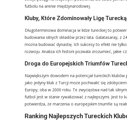
futbolu na arenie międzynarodowej.
Kluby, Które Zdominowały Ligę Turecką
Długoterminowa dominacja w lidze tureckiej to potwierd
budowania silnych składów przez lata. Galatasaray, z 
można budować dynastię. Ich sukcesy to efekt nie tylko t
rozwoju. Analiza ich historii pozwala zrozumieć, jakie 
Droga do Europejskich Triumfów Turec
Największym dowodem na potencjał tureckich klubów pił
jako jedyny klub z Turcji może pochwalić się zdobycie
Europy, oba w 2000 roku. Te zwycięstwa nad tak silnymi
futbol jest w stanie rywalizować z najlepszymi. Jest to k
potwierdza, że marzenia o europejskim triumfie są real
Ranking Najlepszych Tureckich Klub