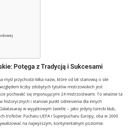
rodowej
skie: Potęga z Tradycją i Sukcesami
a myśl przychodzi kilka nazw, które od lat stanowią o sile
zględem liczby zdobytych tytułów mistrzowskich jest
że pochwalić się imponującymi 24 mistrzostwami. To właśnie ta
w historycznych i stanowi punkt odniesienia dla innych
 Galatasaray w wyjątkowym świetle – jako jedyny turecki klub,
ich trofeów: Pucharu UEFA i Superpucharu Europy, oba w 2000
ią rywalizować na najwyższym, kontynentalnym poziomie.