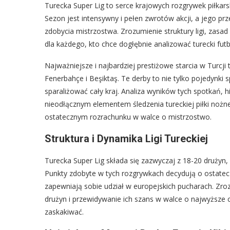
Turecka Super Lig to serce krajowych rozgrywek piłkars
Sezon jest intensywny i pełen zwrotów akcji, a jego prz
zdobycia mistrzostwa. Zrozumienie struktury ligi, zas
dla każdego, kto chce dogłębnie analizować turecki fut
Najważniejsze i najbardziej prestiżowe starcia w Turcji
Fenerbahçe i Beşiktaş. Te derby to nie tylko pojedynki 
sparaliżować cały kraj. Analiza wyników tych spotkań, h
nieodłącznym elementem śledzenia tureckiej piłki nożnej
ostatecznym rozrachunku w walce o mistrzostwo.
Struktura i Dynamika Ligi Tureckiej
Turecka Super Lig składa się zazwyczaj z 18-20 druży
Punkty zdobyte w tych rozgrywkach decydują o ostatecz
zapewniają sobie udział w europejskich pucharach. Zroz
drużyn i przewidywanie ich szans w walce o najwyższe ce
zaskakiwać.