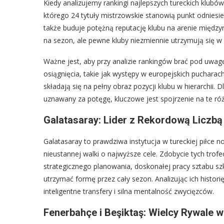
Kiedy analizujemy rankingi najlepszych tureckich klubó
którego 24 tytuły mistrzowskie stanowią punkt odniesieni
także buduje potężną reputację klubu na arenie międzyn
na sezon, ale pewne kluby niezmiennie utrzymują się w śc
Ważne jest, aby przy analizie rankingów brać pod uwagę 
osiągnięcia, takie jak występy w europejskich pucharach
składają się na pełny obraz pozycji klubu w hierarchii. 
uznawany za potęgę, kluczowe jest spojrzenie na te róż
Galatasaray: Lider z Rekordową Liczbą
Galatasaray to prawdziwa instytucja w tureckiej piłce no
nieustannej walki o najwyższe cele. Zdobycie tych trofe
strategicznego planowania, doskonałej pracy sztabu sz
utrzymać formę przez cały sezon. Analizując ich histor
inteligentne transfery i silna mentalność zwycięzców.
Fenerbahçe i Beşiktaş: Wielcy Rywale w