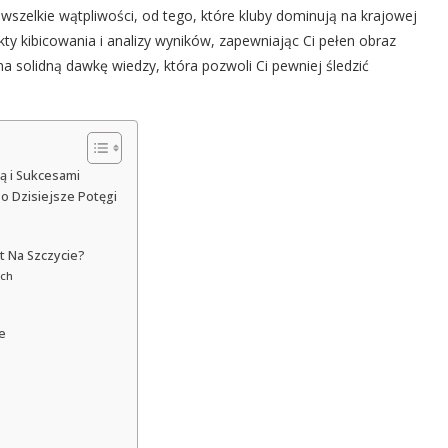
wszelkie wątpliwości, od tego, które kluby dominują na krajowej
kty kibicowania i analizy wyników, zapewniając Ci pełen obraz
na solidną dawkę wiedzy, która pozwoli Ci pewniej śledzić
ją i Sukcesami
po Dzisiejsze Potęgi
t Na Szczycie?
ich
e