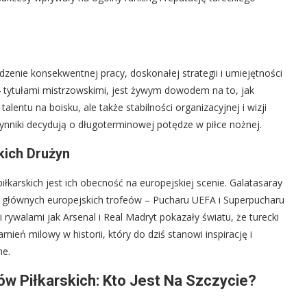
zenie konsekwentnej pracy, doskonałej strategii i umiejętności
24 tytułami mistrzowskimi, jest żywym dowodem na to, jak
alentu na boisku, ale także stabilności organizacyjnej i wizji
czynniki decydują o długoterminowej potędze w piłce nożnej.
kich Drużyn
karskich jest ich obecność na europejskiej scenie. Galatasaray
m głównych europejskich trofeów – Pucharu UEFA i Superpucharu
 rywalami jak Arsenal i Real Madryt pokazały światu, że turecki
amień milowy w historii, który do dziś stanowi inspirację i
ne.
ów Piłkarskich: Kto Jest Na Szczycie?