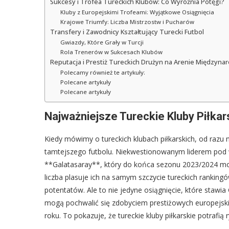
Sukcesy i Trofea Tureckich Klubów: Co Wyróżnia Potęgi?
Kluby z Europejskimi Trofeami: Wyjątkowe Osiągnięcia
Krajowe Triumfy: Liczba Mistrzostw i Pucharów
Transfery i Zawodnicy Kształtujący Turecki Futbol
Gwiazdy, Które Grały w Turcji
Rola Trenerów w Sukcesach Klubów
Reputacja i Prestiż Tureckich Drużyn na Arenie Międzyna
Polecamy również te artykuły:
Polecane artykuły
Polecane artykuły
Najważniejsze Tureckie Kluby Piłkar
Kiedy mówimy o tureckich klubach piłkarskich, od razu n
tamtejszego futbolu. Niekwestionowanym liderem pod w
**Galatasaray**, który do końca sezonu 2023/2024 mo
liczba plasuje ich na samym szczycie tureckich rankingó
potentatów. Ale to nie jedyne osiągnięcie, które stawia
mogą pochwalić się zdobyciem prestiżowych europejsk
roku. To pokazuje, że tureckie kluby piłkarskie potraf