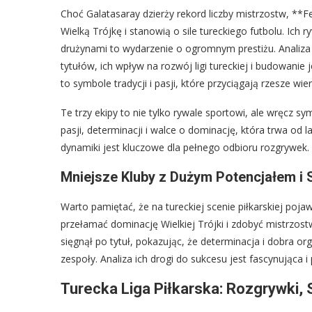
Choć Galatasaray dzierży rekord liczby mistrzostw, **F
Wielką Trójkę i stanowią o sile tureckiego futbolu. Ich 
drużynami to wydarzenie o ogromnym prestiżu. Analiza i
tytułów, ich wpływ na rozwój ligi tureckiej i budowanie
to symbole tradycji i pasji, które przyciągają rzesze wie
Te trzy ekipy to nie tylko rywale sportowi, ale wręcz sy
pasji, determinacji i walce o dominację, która trwa od la
dynamiki jest kluczowe dla pełnego odbioru rozgrywek.
Mniejsze Kluby z Dużym Potencjałem i
Warto pamiętać, że na tureckiej scenie piłkarskiej poj
przełamać dominację Wielkiej Trójki i zdobyć mistrzos
sięgnął po tytuł, pokazując, że determinacja i dobra 
zespoły. Analiza ich drogi do sukcesu jest fascynująca i 
Turecka Liga Piłkarska: Rozgrywki,