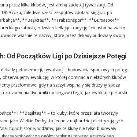
a przez kilka klubów, jest areną zaciętej rywalizacji. Od
1959 roku, zaledwie sześć zespołów zdołało sięgnąć po
nerbahçe**, **Beşiktaş**, **Trabzonspor**, **Bursaspor**
tureckiego futbolu, odzwierciedlając tradycję i nieustanną walkę
na uwadze właśnie te nazwy, które przez dekady budowały swoją
ch: Od Początków Ligi po Dzisiejsze Potęgi
z dekady pełne emocji, rywalizacji i budowania sportowych potęg.
, obserwujemy ewolucję, w której dominacja niektórych klubów
omenty przełomowe, gdy na szczyt wspinały się drużyny spoza
la zrozumienia dynamiki rankingów i tego, jak ewoluuje piłkarski
hçe** i **Beşiktaş** – to kluby, które przez lata tworzyły
znane jako Wielkie Derby, to jedne z najbardziej elektryzujących
alizując historię, widzimy, jak te kluby nie tylko budowały
ukcesy wpływały na ogólny ranking i reputację tureckiego