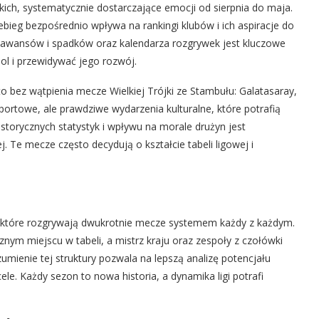
kich, systematycznie dostarczające emocji od sierpnia do maja.
ebieg bezpośrednio wpływa na rankingi klubów i ich aspiracje do
ad awansów i spadków oraz kalendarza rozgrywek jest kluczowe
bol i przewidywać jego rozwój.
 to bez wątpienia mecze Wielkiej Trójki ze Stambułu: Galatasaray,
sportowe, ale prawdziwe wydarzenia kulturalne, które potrafią
istorycznych statystyk i wpływu na morale drużyn jest
. Te mecze często decydują o kształcie tabeli ligowej i
n, które rozgrywają dwukrotnie mecze systemem każdy z każdym.
nym miejscu w tabeli, a mistrz kraju oraz zespoły z czołówki
umienie tej struktury pozwala na lepszą analizę potencjału
le. Każdy sezon to nowa historia, a dynamika ligi potrafi