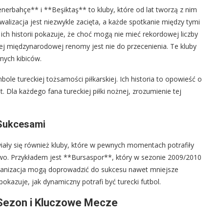
enerbahçe** i **Beşiktaş** to kluby, które od lat tworzą z nim
rywalizacja jest niezwykle zacięta, a każde spotkanie między tymi
ch historii pokazuje, że choć mogą nie mieć rekordowej liczby
 jej międzynarodowej renomy jest nie do przecenienia. Te kluby
rnych kibiców.
mbole tureckiej tożsamości piłkarskiej. Ich historia to opowieść o
t. Dla każdego fana tureckiej piłki nożnej, zrozumienie tej
 Sukcesami
awiały się również kluby, które w pewnych momentach potrafiły
two. Przykładem jest **Bursaspor**, który w sezonie 2009/2010
organizacja mogą doprowadzić do sukcesu nawet mniejsze
pokazuje, jak dynamiczny potrafi być turecki futbol.
 Sezon i Kluczowe Mecze