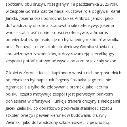
spotkaniu obu drużyn, rozegranym 18 października 2025 roku,
w zespole Górnika Zabrze nadal kluczowe role odgrywali Rafał
Janicki, Josema oraz pomocnik Lukas Ambros. Janicki, jako
doświadczony obrońca, stanowił o sile defensywy, Josema
wnosił stabilność i umiejętności w ofensywie, a Ambros
potwierdzał swoje aspiracje do bycia jednym z liderów środka
pola. Pokazuje to, że sztab szkoleniowy Górnika stawia na
sprawdzonych zawodników, którzy rozumieją specyfikę gry
zespołu i potrafią utrzymać wysoki poziom przez cały sezon.
Z kolei w Koronie Kielce, kapitanem w ostatnich bezpośrednich
pojedynkach był napastnik Evgeniy Shikavka. Jego rola nie
ogranicza się tylko do zdobywania bramek; jako lider na
boisku, często motywuje zespół i jest pierwszym punktem
odniesienia w ofensywie. Funkcję trenera drużyny z Kielc pełnił
Jacek Zieliński, co dodatkowo podkreśla stabilność sztabu
szkoleniowego i pewien kierunek w budowaniu drużyny.
Zieliński, jako doświadczony szkoleniowiec, z pewnością