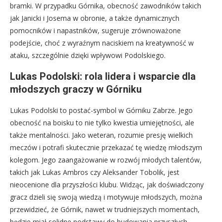
bramki. W przypadku Górnika, obecność zawodników takich
jak Janicki i Josema w obronie, a także dynamicznych
pomocników i napastników, sugeruje zrównoważone
podejście, choć z wyraźnym naciskiem na kreatywność w
ataku, szczególnie dzięki wpływowi Podolskiego.
Lukas Podolski: rola lidera i wsparcie dla
młodszych graczy w Górniku
Lukas Podolski to postać-symbol w Górniku Zabrze. Jego
obecność na boisku to nie tylko kwestia umiejętności, ale
także mentalności. Jako weteran, rozumie presję wielkich
meczów i potrafi skutecznie przekazać tę wiedzę młodszym
kolegom. Jego zaangażowanie w rozwój młodych talentów,
takich jak Lukas Ambros czy Aleksander Tobolik, jest
nieocenione dla przyszłości klubu. Widząc, jak doświadczony
gracz dzieli się swoją wiedzą i motywuje młodszych, można
przewidzieć, że Górnik, nawet w trudniejszych momentach,
będzie miał solidne podstawy do budowania przyszłych