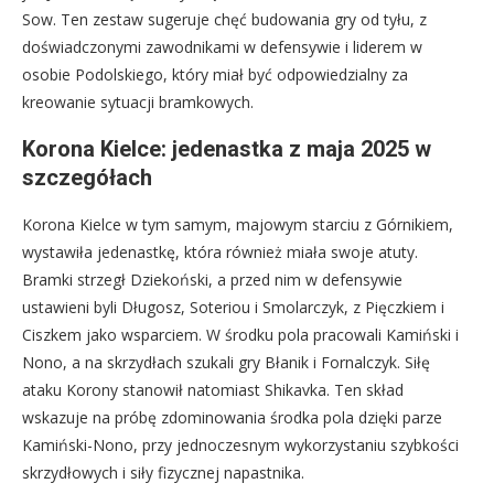
Sow. Ten zestaw sugeruje chęć budowania gry od tyłu, z
doświadczonymi zawodnikami w defensywie i liderem w
osobie Podolskiego, który miał być odpowiedzialny za
kreowanie sytuacji bramkowych.
Korona Kielce: jedenastka z maja 2025 w
szczegółach
Korona Kielce w tym samym, majowym starciu z Górnikiem,
wystawiła jedenastkę, która również miała swoje atuty.
Bramki strzegł Dziekoński, a przed nim w defensywie
ustawieni byli Długosz, Soteriou i Smolarczyk, z Pięczkiem i
Ciszkem jako wsparciem. W środku pola pracowali Kamiński i
Nono, a na skrzydłach szukali gry Błanik i Fornalczyk. Siłę
ataku Korony stanowił natomiast Shikavka. Ten skład
wskazuje na próbę zdominowania środka pola dzięki parze
Kamiński-Nono, przy jednoczesnym wykorzystaniu szybkości
skrzydłowych i siły fizycznej napastnika.