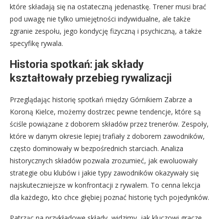
które składają się na ostateczną jedenastkę. Trener musi brać
pod uwagę nie tylko umiejętności indywidualne, ale także
zgranie zespołu, jego kondycję fizyczną i psychiczną, a także
specyfikę rywala.
Historia spotkań: jak składy
kształtowały przebieg rywalizacji
Przeglądając historię spotkań między Górnikiem Zabrze a
Koroną Kielce, możemy dostrzec pewne tendencje, które są
ściśle powiązane z doborem składów przez trenerów. Zespoły,
które w danym okresie lepiej trafiały z doborem zawodników,
często dominowały w bezpośrednich starciach. Analiza
historycznych składów pozwala zrozumieć, jak ewoluowały
strategie obu klubów i jakie typy zawodników okazywały się
najskuteczniejsze w konfrontacji z rywalem. To cenna lekcja
dla każdego, kto chce głębiej poznać historię tych pojedynków.
Patrząc na przykładowe składy, widzimy, jak kluczowi gracze,