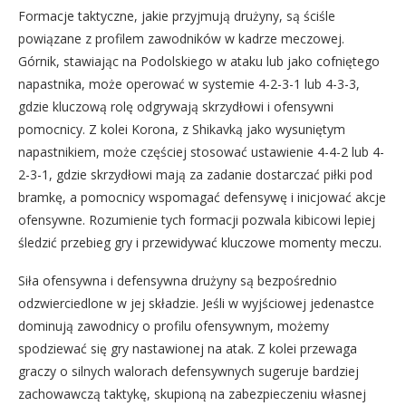
Formacje taktyczne, jakie przyjmują drużyny, są ściśle
powiązane z profilem zawodników w kadrze meczowej.
Górnik, stawiając na Podolskiego w ataku lub jako cofniętego
napastnika, może operować w systemie 4-2-3-1 lub 4-3-3,
gdzie kluczową rolę odgrywają skrzydłowi i ofensywni
pomocnicy. Z kolei Korona, z Shikavką jako wysuniętym
napastnikiem, może częściej stosować ustawienie 4-4-2 lub 4-
2-3-1, gdzie skrzydłowi mają za zadanie dostarczać piłki pod
bramkę, a pomocnicy wspomagać defensywę i inicjować akcje
ofensywne. Rozumienie tych formacji pozwala kibicowi lepiej
śledzić przebieg gry i przewidywać kluczowe momenty meczu.
Siła ofensywna i defensywna drużyny są bezpośrednio
odzwierciedlone w jej składzie. Jeśli w wyjściowej jedenastce
dominują zawodnicy o profilu ofensywnym, możemy
spodziewać się gry nastawionej na atak. Z kolei przewaga
graczy o silnych walorach defensywnych sugeruje bardziej
zachowawczą taktykę, skupioną na zabezpieczeniu własnej