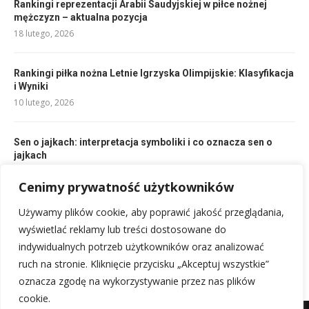
Rankingi reprezentacji Arabii Saudyjskiej w piłce nożnej
mężczyzn – aktualna pozycja
18 lutego, 2026
Rankingi piłka nożna Letnie Igrzyska Olimpijskie: Klasyfikacja
i Wyniki
10 lutego, 2026
Sen o jajkach: interpretacja symboliki i co oznacza sen o
jajkach
21 lutego, 2026
Cenimy prywatność użytkowników
Używamy plików cookie, aby poprawić jakość przeglądania,
Składy Rizespor Fenerbahçe: Prawdopodobna jedenastka na
mecz
wyświetlać reklamy lub treści dostosowane do
10 lutego, 2026
indywidualnych potrzeb użytkowników oraz analizować
ruch na stronie. Kliknięcie przycisku „Akceptuj wszystkie”
oznacza zgodę na wykorzystywanie przez nas plików
cookie.