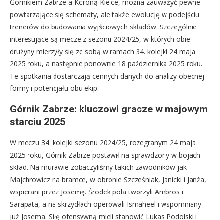
Górnikiem Zabrze a Koroną Kielce, można zauważyć pewne
powtarzające się schematy, ale także ewolucję w podejściu
trenerów do budowania wyjściowych składów. Szczególnie
interesujące są mecze z sezonu 2024/25, w których obie
drużyny mierzyły się ze sobą w ramach 34. kolejki 24 maja
2025 roku, a następnie ponownie 18 października 2025 roku.
Te spotkania dostarczają cennych danych do analizy obecnej
formy i potencjału obu ekip.
Górnik Zabrze: kluczowi gracze w majowym
starciu 2025
W meczu 34. kolejki sezonu 2024/25, rozegranym 24 maja
2025 roku, Górnik Zabrze postawił na sprawdzony w bojach
skład. Na murawie zobaczyliśmy takich zawodników jak
Majchrowicz na bramce, w obronie Szcześniak, Janicki i Janża,
wspierani przez Josemę. Środek pola tworzyli Ambros i
Sarapata, a na skrzydłach operowali Ismaheel i wspomniany
już Josema. Siłę ofensywną mieli stanowić Lukas Podolski i