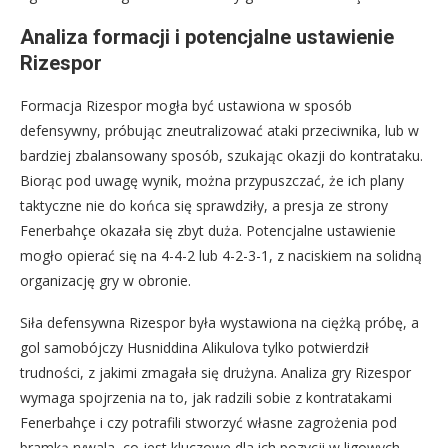
Analiza formacji i potencjalne ustawienie
Rizespor
Formacja Rizespor mogła być ustawiona w sposób
defensywny, próbując zneutralizować ataki przeciwnika, lub w
bardziej zbalansowany sposób, szukając okazji do kontrataku.
Biorąc pod uwagę wynik, można przypuszczać, że ich plany
taktyczne nie do końca się sprawdziły, a presja ze strony
Fenerbahçe okazała się zbyt duża. Potencjalne ustawienie
mogło opierać się na 4-4-2 lub 4-2-3-1, z naciskiem na solidną
organizację gry w obronie.
Siła defensywna Rizespor była wystawiona na ciężką próbę, a
gol samobójczy Husniddina Alikulova tylko potwierdził
trudności, z jakimi zmagała się drużyna. Analiza gry Rizespor
wymaga spojrzenia na to, jak radzili sobie z kontratakami
Fenerbahçe i czy potrafili stworzyć własne zagrożenia pod
bramką rywala, co jest kluczowe dla ich pozycji w ligowych