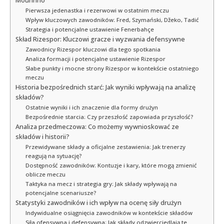
Mourinho
Pierwsza jedenastka i rezerwowi w ostatnim meczu
Wpływ kluczowych zawodników: Fred, Szymański, Džeko, Tadić
Strategia i potencjalne ustawienie Fenerbahçe
Skład Rizespor: Kluczowi gracze i wyzwania defensywne
Zawodnicy Rizespor kluczowi dla tego spotkania
Analiza formacji i potencjalne ustawienie Rizespor
Słabe punkty i mocne strony Rizespor w kontekście ostatniego
meczu
Historia bezpośrednich starć: Jak wyniki wpływają na analizę
składów?
Ostatnie wyniki i ich znaczenie dla formy drużyn
Bezpośrednie starcia: Czy przeszłość zapowiada przyszłość?
Analiza przedmeczowa: Co możemy wywnioskować ze
składów i historii?
Przewidywane składy a oficjalne zestawienia: Jak trenerzy
reagują na sytuację?
Dostępność zawodników: Kontuzje i kary, które mogą zmienić
oblicze meczu
Taktyka na mecz i strategia gry: Jak składy wpływają na
potencjalne scenariusze?
Statystyki zawodników i ich wpływ na ocenę siły drużyn
Indywidualne osiągnięcia zawodników w kontekście składów
Siła ofensywna i defensywna: Jak składy odzwierciedlają te