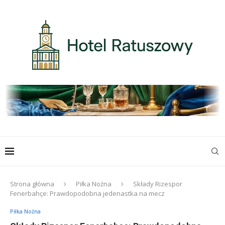
Strona główna
Piłka Nożna
Składy Rizespor
Fenerbahçe: Prawdopodobna jedenastka na mecz
Piłka Nożna