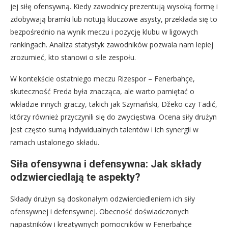
jej siłę ofensywną. Kiedy zawodnicy prezentują wysoką formę i
zdobywają bramki lub notują kluczowe asysty, przekłada się to
bezpośrednio na wynik meczu i pozycję klubu w ligowych
rankingach. Analiza statystyk zawodników pozwala nam lepiej
zrozumieć, kto stanowi o sile zespołu.
W kontekście ostatniego meczu Rizespor – Fenerbahçe,
skuteczność Freda była znacząca, ale warto pamiętać o
wkładzie innych graczy, takich jak Szymański, Džeko czy Tadić,
którzy również przyczynili się do zwycięstwa. Ocena siły drużyn
jest często sumą indywidualnych talentów i ich synergii w
ramach ustalonego składu.
Siła ofensywna i defensywna: Jak składy
odzwierciedlają te aspekty?
Składy drużyn są doskonałym odzwierciedleniem ich siły
ofensywnej i defensywnej. Obecność doświadczonych
napastników i kreatywnych pomocników w Fenerbahçe