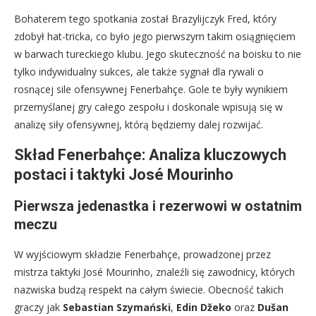
Bohaterem tego spotkania został Brazylijczyk Fred, który
zdobył hat-tricka, co było jego pierwszym takim osiągnięciem
w barwach tureckiego klubu. Jego skuteczność na boisku to nie
tylko indywidualny sukces, ale także sygnał dla rywali o
rosnącej sile ofensywnej Fenerbahçe. Gole te były wynikiem
przemyślanej gry całego zespołu i doskonale wpisują się w
analizę siły ofensywnej, którą będziemy dalej rozwijać.
Skład Fenerbahçe: Analiza kluczowych
postaci i taktyki José Mourinho
Pierwsza jedenastka i rezerwowi w ostatnim
meczu
W wyjściowym składzie Fenerbahçe, prowadzonej przez
mistrza taktyki José Mourinho, znaleźli się zawodnicy, których
nazwiska budzą respekt na całym świecie. Obecność takich
graczy jak
Sebastian Szymański
,
Edin Džeko
oraz
Dušan