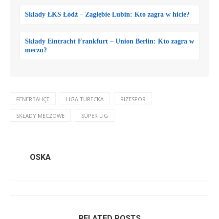
Składy ŁKS Łódź – Zagłębie Lubin: Kto zagra w hicie?
Składy Eintracht Frankfurt – Union Berlin: Kto zagra w
meczu?
FENERBAHÇE
LIGA TURECKA
RIZESPOR
SKŁADY MECZOWE
SÜPER LIG
OSKA
RELATED POSTS