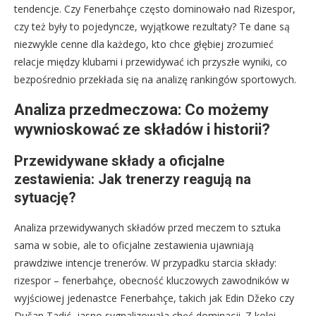
tendencje. Czy Fenerbahçe często dominowało nad Rizespor,
czy też były to pojedyncze, wyjątkowe rezultaty? Te dane są
niezwykle cenne dla każdego, kto chce głębiej zrozumieć
relacje między klubami i przewidywać ich przyszłe wyniki, co
bezpośrednio przekłada się na analizę rankingów sportowych.
Analiza przedmeczowa: Co możemy
wywnioskować ze składów i historii?
Przewidywane składy a oficjalne
zestawienia: Jak trenerzy reagują na
sytuację?
Analiza przewidywanych składów przed meczem to sztuka
sama w sobie, ale to oficjalne zestawienia ujawniają
prawdziwe intencje trenerów. W przypadku starcia składy:
rizespor – fenerbahçe, obecność kluczowych zawodników w
wyjściowej jedenastce Fenerbahçe, takich jak Edin Džeko czy
Dušan Tadić, jasno sygnalizowała chęć dominacji. Z kolei