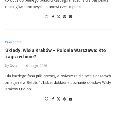
to klucz do pełnego odbioru każdego meczu, a dla pasjonata
rankingów sportowych, stanowi często punkt …
Piłka Nożna
Składy: Wisła Kraków – Polonia Warszawa: Kto
zagra w hicie?
by
Oska
10 lutego, 2026
Dla każdego fana piłki nożnej, a zwłaszcza dla tych śledzących
zmagania w Betclic 1. Lidze, dokładne poznanie składów Wisły
Kraków i Polonii …