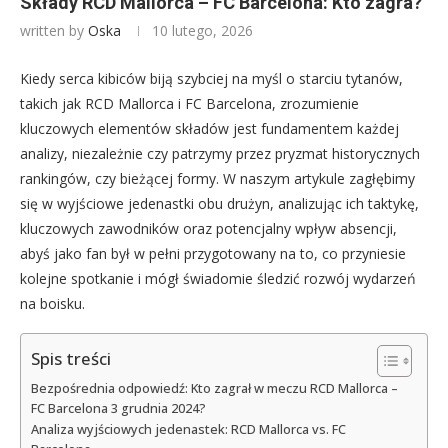
Składy RCD Mallorca – FC Barcelona: Kto zagra?
written by
Oska
10 lutego, 2026
Kiedy serca kibiców biją szybciej na myśl o starciu tytanów,
takich jak RCD Mallorca i FC Barcelona, zrozumienie
kluczowych elementów składów jest fundamentem każdej
analizy, niezależnie czy patrzymy przez pryzmat historycznych
rankingów, czy bieżącej formy. W naszym artykule zagłębimy
się w wyjściowe jedenastki obu drużyn, analizując ich taktykę,
kluczowych zawodników oraz potencjalny wpływ absencji,
abyś jako fan był w pełni przygotowany na to, co przyniesie
kolejne spotkanie i mógł świadomie śledzić rozwój wydarzeń
na boisku.
Spis treści
Bezpośrednia odpowiedź: Kto zagrał w meczu RCD Mallorca –
FC Barcelona 3 grudnia 2024?
Analiza wyjściowych jedenastek: RCD Mallorca vs. FC