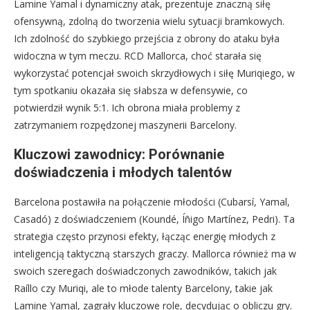
Lamine Yamal i dynamiczny atak, prezentuje znaczną siłę
ofensywną, zdolną do tworzenia wielu sytuacji bramkowych.
Ich zdolność do szybkiego przejścia z obrony do ataku była
widoczna w tym meczu. RCD Mallorca, choć starała się
wykorzystać potencjał swoich skrzydłowych i siłę Muriqiego, w
tym spotkaniu okazała się słabsza w defensywie, co
potwierdził wynik 5:1. Ich obrona miała problemy z
zatrzymaniem rozpędzonej maszynerii Barcelony.
Kluczowi zawodnicy: Porównanie
doświadczenia i młodych talentów
Barcelona postawiła na połączenie młodości (Cubarsí, Yamal,
Casadó) z doświadczeniem (Koundé, Íñigo Martínez, Pedri). Ta
strategia często przynosi efekty, łącząc energię młodych z
inteligencją taktyczną starszych graczy. Mallorca również ma w
swoich szeregach doświadczonych zawodników, takich jak
Raíllo czy Muriqi, ale to młode talenty Barcelony, takie jak
Lamine Yamal, zagrały kluczowe role, decydując o obliczu gry.