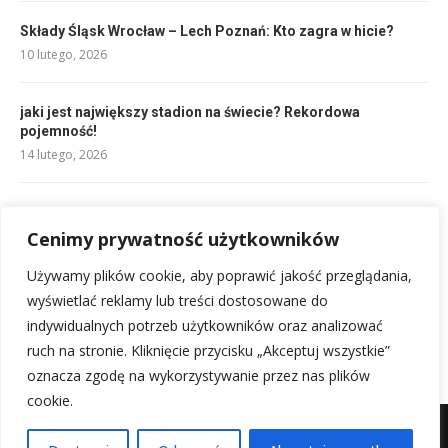
Składy Śląsk Wrocław – Lech Poznań: Kto zagra w hicie?
10 lutego, 2026
jaki jest największy stadion na świecie? Rekordowa
pojemność!
14 lutego, 2026
Składy na mecz Cagliari Calcio – Inter Mediolan: Kto zagra?
Cenimy prywatność użytkowników
10 lutego, 2026
Używamy plików cookie, aby poprawić jakość przeglądania,
Składy Real Madryt – Al-Hilal: Kto zagra w finale?
wyświetlać reklamy lub treści dostosowane do
10 lutego, 2026
indywidualnych potrzeb użytkowników oraz analizować
ruch na stronie. Kliknięcie przycisku „Akceptuj wszystkie”
oznacza zgodę na wykorzystywanie przez nas plików
cookie.
Mapa witryny
Kontakt z nami