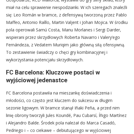
miał na celu sprawienie niespodzianki. W ich szeregach znaleźli
się: Leo Román w bramce, z defensywą tworzoną przez Pablo
Maffeo, Antonio Raíllo, Martin Valjent i Johan Mojica. W środku
pola operowali Samú Costa, Manu Morlanes i Sergi Darder,
wspierani przez skrzydłowych Roberta Navarro i Valery’ego
Fernándeza, z Vedatem Muriqim jako główną siłą ofensywną.
To zestawienie świadczy o chęci gry kombinacyjnej i
wykorzystania potencjału skrzydłowych.
FC Barcelona: Kluczowe postaci w
wyjściowej jedenastce
FC Barcelona postawiła na mieszankę doświadczenia i
młodości, co często jest kluczem do sukcesu w długim
sezonie ligowym. W bramce stanął Iñaki Peña, a przed nim
linię obrony tworzyli Jules Koundé, Pau Cubarsí, Íñigo Martínez
i Alejandro Balde. Środek pola należał do Marca Casadó,
Pedriego i – co ciekawe – debiutującego w wyjściowej