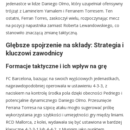
jedenastce w lidze Daniego Olmo, który uzupełniał ofensywny
trójząt z Lamine’em Yamalem i Ferranem Torresem. Ten
ostatni, Ferran Torres, zaskoczył wielu, rozpoczynając mecz
na pozycji napastnika zamiast Roberta Lewandowskiego, co
stanowiło znaczącą zmianę taktyczną.
Głębsze spojrzenie na składy: Strategia i
kluczowi zawodnicy
Formacje taktyczne i ich wpływ na grę
FC Barcelona, bazując na swoich wyjściowych jedenastkach,
najprawdopodobniej operowała w ustawieniu 4-3-3, z
naciskiem na kontrolę środka pola dzięki obecności Pedriego i
potencjalnie dynamicznego Daniego Olmo. Przesunięcie
Ferrana Torresa na szpicę ataku mogło sugerować próbę
wykorzystania jego szybkości i umiejętności gry między liniami.
RCD Mallorca, z kolei, wydawała się być ustawiona w bardziej
klasyczne 4-2-3-1 lub 4-4-2, z Muriqim jako punktem