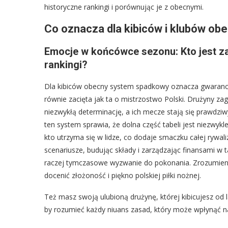
historyczne rankingi i porównując je z obecnymi.
Co oznacza dla kibiców i klubów o
Emocje w końcówce sezonu: Kto jest za
rankingi?
Dla kibiców obecny system spadkowy oznacza gwarancj
równie zacięta jak ta o mistrzostwo Polski. Drużyny 
niezwykłą determinację, a ich mecze stają się prawdz
ten system sprawia, że dolna część tabeli jest niezwykl
kto utrzyma się w lidze, co dodaje smaczku całej rywal
scenariusze, budując składy i zarządzając finansami w 
raczej tymczasowe wyzwanie do pokonania. Zrozumienie
docenić złożoność i piękno polskiej piłki nożnej.
Też masz swoją ulubioną drużynę, której kibicujesz od la
by rozumieć każdy niuans zasad, który może wpłynąć na 