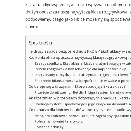
kształtują ligową rzeczywistość i wpływają na długoter
drużyn opuszcza naszą najwyższą klasę rozgrywkową, wy
podpowiemy, czego jako kibice możemy się spodziewać 
innymi.
Spis treści
Ile drużyn spada bezpośrednio z PKO BP Ekstraklasy w sez
Kto konkretnie opuszcza najwyższą klasę rozgrywkową i 
Zasady spadku w Ekstraklasie: Liczba drużyn i pozycje w tab
System rozgrywek a konsekwencje dla najsłabszych ekip
Jakie są zasady decydujące o utrzymaniu, gdy jest równ
Znaczenie bilansu meczów bezpośrednich w walce o pozost
Co dzieje się z drużynami, które spadają z Ekstraklasy?
Przejście do niższej ligi: Betclic 1. Liga i system baraży o a
Analiza zmian w przepisach dotyczących spadku z Ekstrak
Ewolucja systemu spadkowego i jego wpływ na dynamikę 
Co oznacza dla kibiców i klubów obecny system spadkow
Emocje w końcówce sezonu: Kto jest zagrożony spadkiem i 
Polecamy również te artykuły:
Polecane artykuły