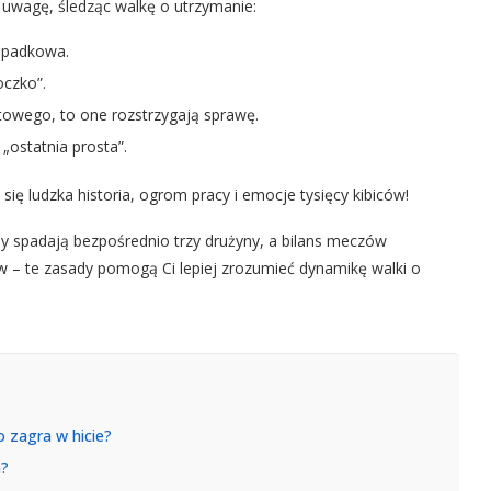
 uwagę, śledząc walkę o utrzymanie:
 spadkowa.
oczko”.
owego, to one rozstrzygają sprawę.
„ostatnia prosta”.
e się ludzka historia, ogrom pracy i emocje tysięcy kibiców!
y spadają bezpośrednio trzy drużyny, a bilans meczów
ów – te zasady pomogą Ci lepiej zrozumieć dynamikę walki o
 zagra w hicie?
a?