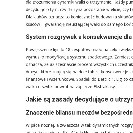
dla zrozumienia dynamiki walki o utrzymanie. Każdy p
decydując o tym, czy drużyna pozostanie w elicie, czy 
Dla klubów oznacza to konieczność budowania składów i
kibiców – gwarancję nieustającej walki do samego koń
System rozgrywek a konsekwencje dla 
Powiększenie ligi do 18 zespołów miało na celu zwiększ
wymusiło modyfikację systemu spadkowego. Zamiast dwó
oznacza, że aż szesnaście procent wszystkich uczestnik
drużyn, które znajdą się na dole tabeli, konsekwencje 
finansowe i wizerunkowe. Spadek do Betclic 1. Ligi to 
walka o szybki powrót na zaplecze Ekstraklasy.
Jakie są zasady decydujące o utrzy
Znaczenie bilansu meczów bezpośredni
W piłce nożnej, a zwłaszcza w tak dynamicznych rozgryw
zdarzają się nierzadko. Wtedy kluczowe stają się szcze