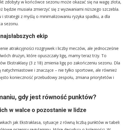
unkt zdobyty w końcówce sezonu może okazać się na wagę złota,
też będzie musiała zmierzyć się z wyzwaniami niższego szczebla.
 strategii z myślą o minimalizowaniu ryzyka spadku, a dla
ca sezonu.
najsłabszych ekip
enie atrakcyjności rozgrywek i liczby meczów, ale jednocześnie
ch drużyn, które opuszczały ligę, mamy teraz trzy. To
ów Ekstraklasy (3 z 18) zmienia ligę po zakończeniu sezonu. Dla
są natychmiastowe i znaczące – nie tylko sportowe, ale również
często konieczność przebudowy zespołu, zmiana priorytetów i
maniu, gdy jest równość punktów?
ch w walce o pozostanie w lidze
kach jak Ekstraklasa, sytuacje z równą liczbą punktów w tabeli
gółowe przepisy regulaminu, które decydują o kolejności. W