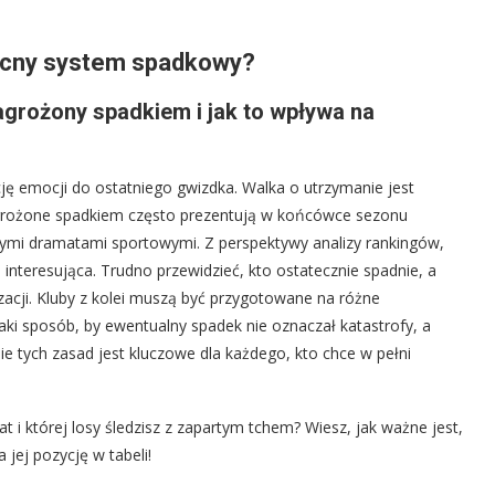
becny system spadkowy?
grożony spadkiem i jak to wpływa na
ę emocji do ostatniego gwizdka. Walka o utrzymanie jest
zagrożone spadkiem często prezentują w końcówce sezonu
iwymi dramatami sportowymi. Z perspektywy analizy rankingów,
e interesująca. Trudno przewidzieć, kto ostatecznie spadnie, a
izacji. Kluby z kolei muszą być przygotowane na różne
taki sposób, by ewentualny spadek nie oznaczał katastrofy, a
 tych zasad jest kluczowe dla każdego, kto chce w pełni
t i której losy śledzisz z zapartym tchem? Wiesz, jak ważne jest,
jej pozycję w tabeli!