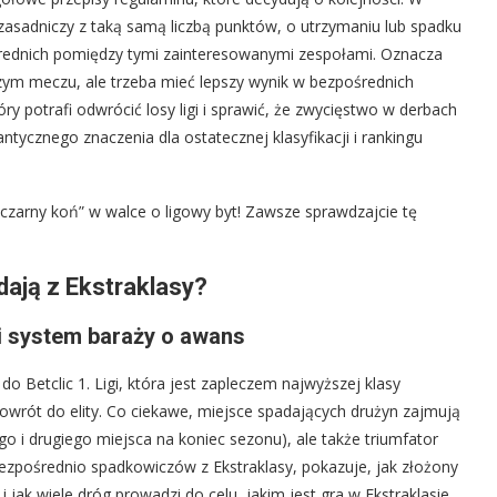
zasadniczy z taką samą liczbą punktów, o utrzymaniu lub spadku
średnich pomiędzy tymi zainteresowanymi zespołami. Oznacza
zym meczu, ale trzeba mieć lepszy wynik w bezpośrednich
ry potrafi odwrócić losy ligi i sprawić, że zwycięstwo w derbach
ycznego znaczenia dla ostatecznej klasyfikacji i rankingu
zarny koń” w walce o ligowy byt! Zawsze sprawdzajcie tę
dają z Ekstraklasy?
ga i system baraży o awans
o Betclic 1. Ligi, która jest zapleczem najwyższej klasy
powrót do elity. Co ciekawe, miejsce spadających drużyn zajmują
zego i drugiego miejsca na koniec sezonu), ale także triumfator
zpośrednio spadkowiczów z Ekstraklasy, pokazuje, jak złożony
 jak wiele dróg prowadzi do celu, jakim jest gra w Ekstraklasie.