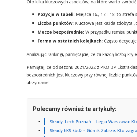
Oto kilka kluczowych aspektów, na które warto zwrócić
Pozycje w tabeli:
Miejsca 16., 17. i 18. to strefa
Liczba punktów:
Kluczowa jest każda zdobyta „
Mecze bezpośrednie:
W przypadku remisu punkt
Forma w ostatnich kolejkach:
Często decyduje 
Analizując rankingi, pamiętajcie, że za każdą liczbą kryj
Pamiętaj, że od sezonu 2021/2022 z PKO BP Ekstraklas
bezpośrednich jest kluczowy przy równej liczbie punkt
utrzymanie!
Polecamy również te artykuły:
Składy: Lech Poznań – Legia Warszawa: Kto
Składy ŁKS Łódź – Górnik Zabrze: Kto zagr