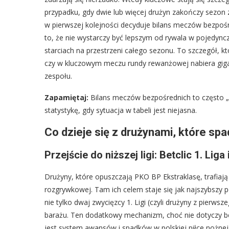
przypadku, gdy dwie lub więcej drużyn zakończy sezon 
w pierwszej kolejności decyduje bilans meczów bezpo
to, że nie wystarczy być lepszym od rywala w pojedync
starciach na przestrzeni całego sezonu. To szczegół, któ
czy w kluczowym meczu rundy rewanżowej nabiera gigant
zespołu.
Zapamiętaj:
Bilans meczów bezpośrednich to często „c
statystykę, gdy sytuacja w tabeli jest niejasna.
Co dzieje się z drużynami, które spa
Przejście do niższej ligi: Betclic 1. Li
Drużyny, które opuszczają PKO BP Ekstraklasę, trafiają d
rozgrywkowej. Tam ich celem staje się jak najszybszy 
nie tylko dwaj zwycięzcy 1. Ligi (czyli drużyny z pierws
barażu. Ten dodatkowy mechanizm, choć nie dotyczy be
jest system awansów i spadków w polskiej piłce nożnej i