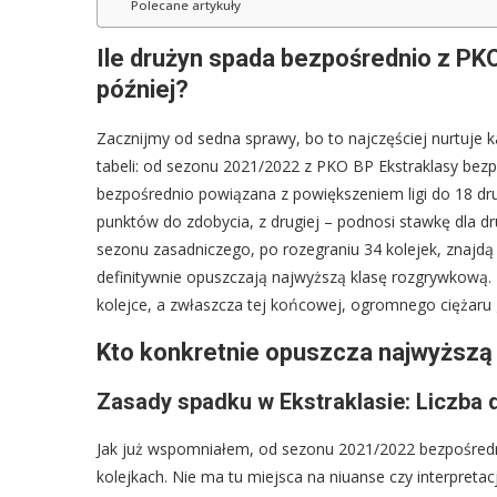
Polecane artykuły
Ile drużyn spada bezpośrednio z PK
później?
Zacznijmy od sedna sprawy, bo to najczęściej nurtuje k
tabeli: od sezonu 2021/2022 z PKO BP Ekstraklasy bezp
bezpośrednio powiązana z powiększeniem ligi do 18 druż
punktów do zdobycia, z drugiej – podnosi stawkę dla dr
sezonu zasadniczego, po rozegraniu 34 kolejek, znajdą się
definitywnie opuszczają najwyższą klasę rozgrywkową. T
kolejce, a zwłaszcza tej końcowej, ogromnego ciężar
Kto konkretnie opuszcza najwyższą
Zasady spadku w Ekstraklasie: Liczba d
Jak już wspomniałem, od sezonu 2021/2022 bezpośredni
kolejkach. Nie ma tu miejsca na niuanse czy interpretacj