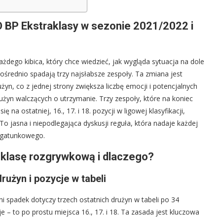
O BP Ekstraklasy w sezonie 2021/2022 i
ażdego kibica, który chce wiedzieć, jak wygląda sytuacja na dole
ośrednio spadają trzy najsłabsze zespoły. Ta zmiana jest
yn, co z jednej strony zwiększa liczbę emocji i potencjalnych
użyn walczących o utrzymanie. Trzy zespoły, które na koniec
 na ostatniej, 16., 17. i 18. pozycji w ligowej klasyfikacji,
o jasna i niepodlegająca dyskusji reguła, która nadaje każdej
u gatunkowego.
 klasę rozgrywkową i dlaczego?
rużyn i pozycje w tabeli
 spadek dotyczy trzech ostatnich drużyn w tabeli po 34
e – to po prostu miejsca 16., 17. i 18. Ta zasada jest kluczowa