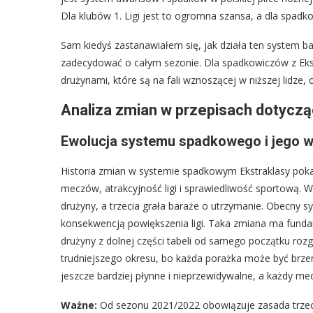
Dla klubów 1. Ligi jest to ogromna szansa, a dla spadk
Sam kiedyś zastanawiałem się, jak działa ten system 
zadecydować o całym sezonie. Dla spadkowiczów z Ekst
drużynami, które są na fali wznoszącej w niższej lidz
Analiza zmian w przepisach dotyczą
Ewolucja systemu spadkowego i jego 
Historia zmian w systemie spadkowym Ekstraklasy pokaz
meczów, atrakcyjność ligi i sprawiedliwość sportową. W
drużyny, a trzecia grała baraże o utrzymanie. Obecny 
konsekwencją powiększenia ligi. Taka zmiana ma fund
drużyny z dolnej części tabeli od samego początku rozg
trudniejszego okresu, bo każda porażka może być brzemi
jeszcze bardziej płynne i nieprzewidywalne, a każdy me
Ważne:
Od sezonu 2021/2022 obowiązuje zasada trzec