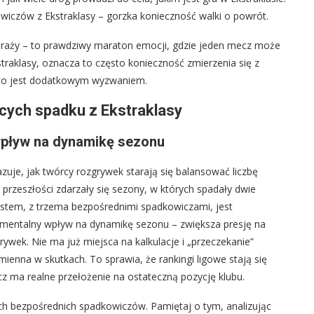
owiczów z Ekstraklasy – gorzka konieczność walki o powrót.
baraży – to prawdziwy maraton emocji, gdzie jeden mecz może
raklasy, oznacza to często konieczność zmierzenia się z
e, co jest dodatkowym wyzwaniem.
cych spadku z Ekstraklasy
wpływ na dynamikę sezonu
uje, jak twórcy rozgrywek starają się balansować liczbę
 przeszłości zdarzały się sezony, w których spadały dwie
system, z trzema bezpośrednimi spadkowiczami, jest
amentalny wpływ na dynamikę sezonu – zwiększa presję na
rywek. Nie ma już miejsca na kalkulacje i „przeczekanie”
enna w skutkach. To sprawia, że rankingi ligowe stają się
cz ma realne przełożenie na ostateczną pozycję klubu.
h bezpośrednich spadkowiczów. Pamiętaj o tym, analizując