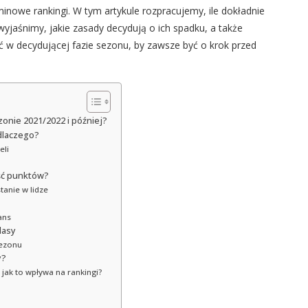
minowe rankingi. W tym artykule rozpracujemy, ile dokładnie
jaśnimy, jakie zasady decydują o ich spadku, a także
w decydującej fazie sezonu, by zawsze być o krok przed
onie 2021/2022 i później?
dlaczego?
eli
ość punktów?
anie w lidze
wans
lasy
sezonu
y?
jak to wpływa na rankingi?